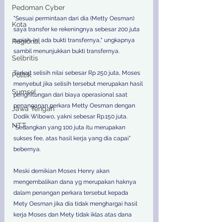
Pedoman Cyber
"Sesuai permintaan dari dia (Metty Oesman) 
Kota
saya transfer ke rekeningnya sebesar 200 juta 
rupiah. Ini ada bukti transfernya," ungkapnya 
Regional
sambil menunjukkan bukti transfernya.
Selbritis
Terkait selisih nilai sebesar Rp 250 juta, Moses 
Politik
menyebut jika selisih tersebut merupakan hasil 
Sumsel
penghitungan dari biaya operasional saat 
penanganan perkara Metty Oesman dengan 
Jawa Tengah
Dodik Wibowo, yakni sebesar Rp.150 juta. 
NTT
"Sedangkan yang 100 juta itu merupakan 
sukses fee, atas hasil kerja yang dia capai" 
bebernya.
Meski demikian Moses Henry akan 
mengembalikan dana yg merupakan haknya 
dalam penangan perkara tersebut kepada 
Mety Oesman jika dia tidak menghargai hasil 
kerja Moses dan Mety tidak iklas atas dana 