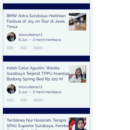
BMW Astra Surabaya Hadirkan
Festival of Joy on Tour di Jawa
Timur
khoirulfatma13
6 Jun
2 menit membaca
Indah Catur Agustin, Wanita
Surabaya Terjerat TPPU Investasi
Bodong Spring Bed Rp 220 M
khoirulfatma13
5 Jun
2 menit membaca
Terdakwa Nur Hasanah, Terapis
SPA0 Superior Surabaya, Kembali