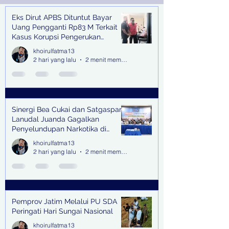
Eks Dirut APBS Dituntut Bayar
Recent Posts
Uang Pengganti Rp83 M Terkait
Kasus Korupsi Pengerukan
Tanjung Perak
khoirulfatma13
2 hari yang lalu
2 menit membaca
Sinergi Bea Cukai dan Satgaspam
Lanudal Juanda Gagalkan
Penyelundupan Narkotika di
Bandara Juanda
khoirulfatma13
2 hari yang lalu
2 menit membaca
Pemprov Jatim Melalui PU SDA
Peringati Hari Sungai Nasional
khoirulfatma13