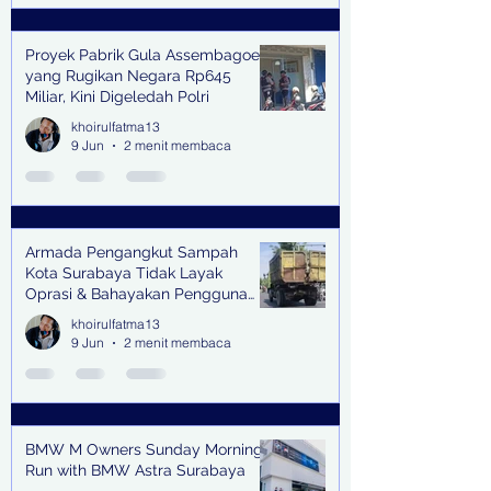
Proyek Pabrik Gula Assembagoes
yang Rugikan Negara Rp645
Miliar, Kini Digeledah Polri
khoirulfatma13
9 Jun
2 menit membaca
Armada Pengangkut Sampah
Kota Surabaya Tidak Layak
Oprasi & Bahayakan Pengguna
Jalan
khoirulfatma13
9 Jun
2 menit membaca
BMW M Owners Sunday Morning
Run with BMW Astra Surabaya