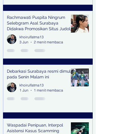
Rachmawati Puspita Ningrum
Selebgram Asal Surabaya
Didakwa Promosikan Situs Judol,
Raup Rp2 Juta dari Tiga Kali
khoirulfatma13
Endorse
3 Jun
2 menit membaca
Debarkasi Surabaya resmi dimulai
pada Senin Malam ini
khoirulfatma13
1 Jun
1 menit membaca
Waspadai Penipuan, Interpol
Asistensi Kasus Scamming