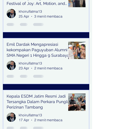
Festival of Joy: Art, Motion, and
Scent
khoirulfatma13
25 Apr
3 menit membaca
Emil Dardak Mengapresiasi
kekompakan Paguyuban Alumni
SMA Negeri 1 Hingga 9 Surabaya
(Pasmanbaya) dalam Kegiatan
khoirulfatma13
Halal Bihalal
23 Apr
2 menit membaca
Kepala ESDM Jatim Resmi Jadi
Tersangka Dalam Perkara Pungli
Perizinan Tambang
khoirulfatma13
17 Apr
2 menit membaca