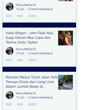
Senilai Rp 1,9 Miliar
khoirulfatma13
13 Jul
3 menit membaca
Vonis Ringan : John Field Akui
Suap Oknum Bea Cukai dan
Terima Vonis Tipikor
khoirulfatma13
13 Jul
2 menit membaca
Ratusan Massa Turun Jalan Terkait
Temuan Emas dan Uang Unai
dalam Jumlah Besar di
Lingkungan Jampidsus Kejaksaan
khoirulfatma13
Agung RI di Jakarta
11 Jul
2 menit membaca