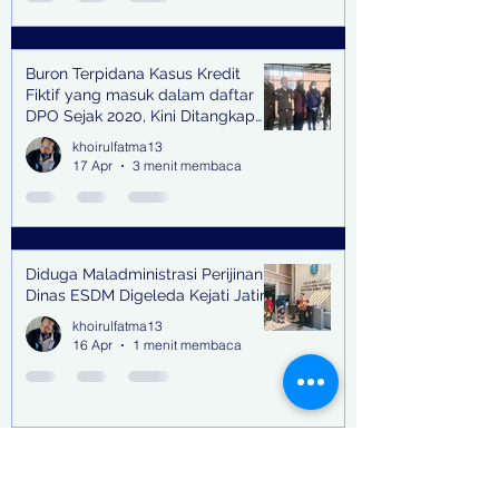
Buron Terpidana Kasus Kredit
Fiktif yang masuk dalam daftar
DPO Sejak 2020, Kini Ditangkap
Kejari Surabaya
khoirulfatma13
17 Apr
3 menit membaca
Diduga Maladministrasi Perijinan,
Dinas ESDM Digeleda Kejati Jatim
khoirulfatma13
16 Apr
1 menit membaca
Sidang Perdana Terdakwa Samuel
Adi Kristanto dan Dua Lainnya