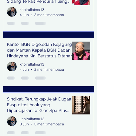
Sidang Terkait Pencurian uang
senilai Rp1,285 M di PN Surabaya
khoirulfatma13
4 Jun
3 menit membaca
Kantor BGN Digeledah Kejagung
dan Mantan Kepala BGN Dadan
Hindayana Kini Berstatus Ditahan
khoirulfatma13
4 Jun
2 menit membaca
Sindikat, Terungkap Jejak Dugaan
Eksploitasi Anak yang
Diperkejakan ke Gion Spa Plus
and Pub Surabaya,
khoirulfatma13
3 Jun
3 menit membaca