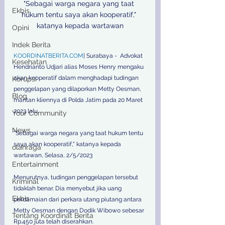
"Sebagai warga negara yang taat 
Ekbis
hukum tentu saya akan kooperatif," 
katanya kepada wartawan

Opini
Indek Berita
KOORDINATBERITA.COM
| Surabaya -  Advokat 
Kesehatan
Hendrianto Udjari alias Moses Henry mengaku 
akan kooperatif dalam menghadapi tudingan 
Korupsi
penggelapan yang dilaporkan Metty Oesman, 
Blog
mantan kliennya di Polda Jatim pada 20 Maret 
2023 lalu.
Your Community
News
"Sebagai warga negara yang taat hukum tentu 
saya akan kooperatif," katanya kepada 
olahraga
wartawan, Selasa, 2/5/2023
Entertainment
Menurutnya, tudingan penggelapan tersebut 
Kriminal
tidaklah benar. Dia menyebut jika uang 
Ekbis
perdamaian dari perkara utang piutang antara 
Metty Oesman dengan Dodik Wibowo sebesar 
Tentang Koordinat Berita
Rp.450 juta telah diserahkan. 