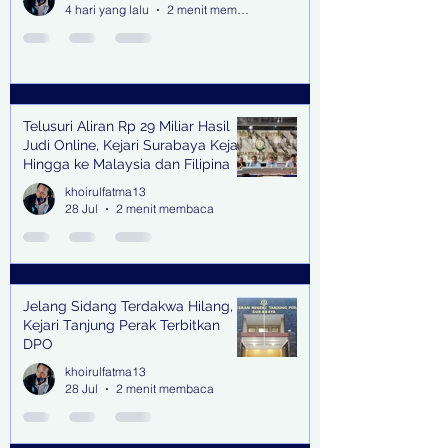
4 hari yang lalu
2 menit membaca
Telusuri Aliran Rp 29 Miliar Hasil
Judi Online, Kejari Surabaya Kejar
Hingga ke Malaysia dan Filipina
khoirulfatma13
28 Jul
2 menit membaca
Jelang Sidang Terdakwa Hilang,
Kejari Tanjung Perak Terbitkan
DPO
khoirulfatma13
28 Jul
2 menit membaca