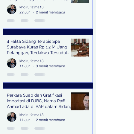
Bangkitkan Swasembada Pangan
khoirulfatma13
dan Pengendali Banjir
22 Jun
2 menit membaca
4 Fakta Sidang Terapis Spa
Surabaya Kuras Rp 1,2 M Uang
Pelanggan, Terdakwa Tersudut
oleh Keterangan Saksi Kunci
khoirulfatma13
11 Jun
3 menit membaca
Perkara Suap dan Gratifikasi
Importasi di DJBC, Nama Raffi
Ahmad ada di BAP dalam Sidang
khoirulfatma13
11 Jun
2 menit membaca