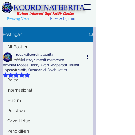
KOORDINATBERITA
Bukan Intervesi Tapi Kritik Cerdas
News & Opinion
Breaking News:
Postingan
All Post
redaksikoordinatberita
All Post
2 Mei 2023
1 menit membaca
Advokat Moses Henry Akan Kooperatif Terkait
Nasional
Laporan Metty Oesman di Polda Jatim
Dinilai NaN dari 5 bintang.
Relegi
Internasional
Hukrim
Peristiwa
Gaya Hidup
Pendidikan