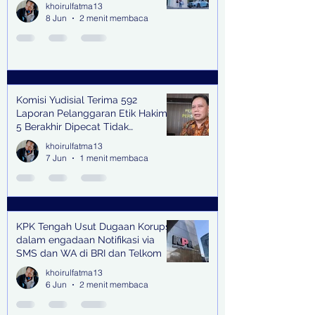
khoirulfatma13
8 Jun
2 menit membaca
Komisi Yudisial Terima 592
Laporan Pelanggaran Etik Hakim,
5 Berakhir Dipecat Tidak
Terhormat
khoirulfatma13
7 Jun
1 menit membaca
KPK Tengah Usut Dugaan Korupsi
dalam engadaan Notifikasi via
SMS dan WA di BRI dan Telkom
khoirulfatma13
6 Jun
2 menit membaca