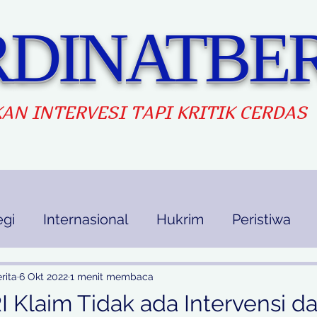
DINATBER
AN INTERVES
I TAPI KRITIK CERDAS
egi
Internasional
Hukrim
Peristiwa
kan
Ekbis
Opini
Indek Berita
rita
6 Okt 2022
1 menit membaca
 Klaim Tidak ada Intervensi da