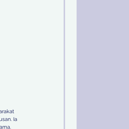
rakat 
san. Ia 
sama.