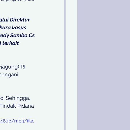
lui Direktur 
kara kasus 
edy Sambo Cs 
 terkait 
jagung) RI 
nangani 
o. Sehingga, 
 Tindak Pidana 
/480p/mp4/file.