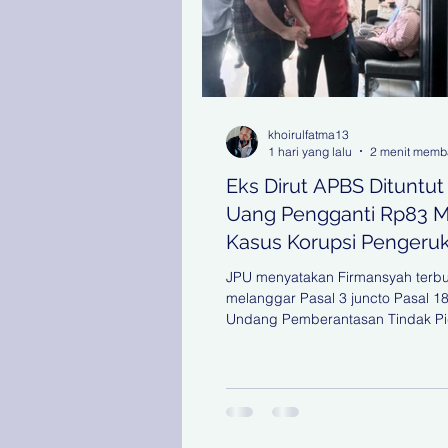
khoirulfatma13
1 hari yang lalu
2 menit mem
Eks Dirut APBS Dituntut
Uang Pengganti Rp83 M 
Kasus Korupsi Pengeru
Tanjung Perak
JPU menyatakan Firmansyah terbu
melanggar Pasal 3 juncto Pasal 1
Undang Pemberantasan Tindak P
Korupsi. Dasar pembebanan pida
tambahan uang pengganti tersebu
mengacu pada Peraturan Mahka
(Perma) Nomor 5 Tahun 2014 tent
Tambahan Uang Pengganti dalam
Pidana Korupsi. KOORDINATBERI