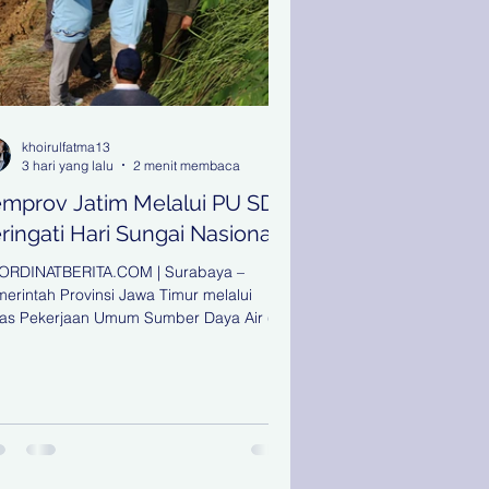
khoirulfatma13
3 hari yang lalu
2 menit membaca
mprov Jatim Melalui PU SDA
ringati Hari Sungai Nasional
ORDINATBERITA.COM | Surabaya –
erintah Provinsi Jawa Timur melalui
as Pekerjaan Umum Sumber Daya Air (PU
) memperingati Hari Sungai Nasional
hun 2026 dengan menggelar Apel
ingatan Hari Sungai Nasional yang
usatkan di Bakorwil Pamekasan, Kamis
/7/2026). Kegiatan yang diikuti sekitar 400
erta tersebut dilanjutkan dengan aksi
sih-bersih serta normalisasi Sungai