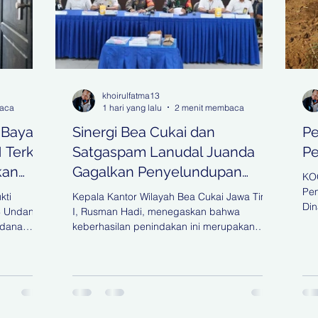
khoirulfatma13
baca
1 hari yang lalu
2 menit membaca
 Bayar
Sinergi Bea Cukai dan
Pe
Terkait
Satgaspam Lanudal Juanda
Pe
kan
Gagalkan Penyelundupan
KO
Narkotika di Bandara Juanda
Pem
kti
Kepala Kantor Wilayah Bea Cukai Jawa Timur
Din
8 Undang-
I, Rusman Hadi, menegaskan bahwa
SDA
idana
keberhasilan penindakan ini merupakan
Ta
na
wujud komitmen Bea Cukai dalam
Per
t
menjalankan fungsi community protector
dip
mah Agung
melalui pengawasan yang berbasis analisis
(30
ang Pidana
risiko dan sinergi antaraparat penegak
pes
 Tindak
hukum. KOORDINATBERITA.COM | Surabaya
ber
TA.COM |
- Bea Cukai kembali menggagalkan