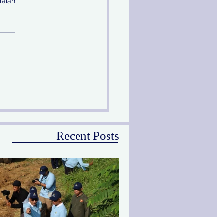
laian
prov Jatim Melalui PU
Peringati Hari Sungai
ional
Recent Posts