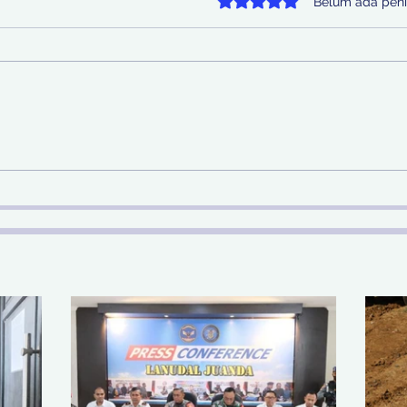
Dinilai 0 dari 5 bintang.
Belum ada peni
Sinergi Bea Cukai dan
Pem
Satgaspam Lanudal
SDA 
Juanda Gagalkan
Nas
Penyelundupan Narkotika
di Bandara Juanda