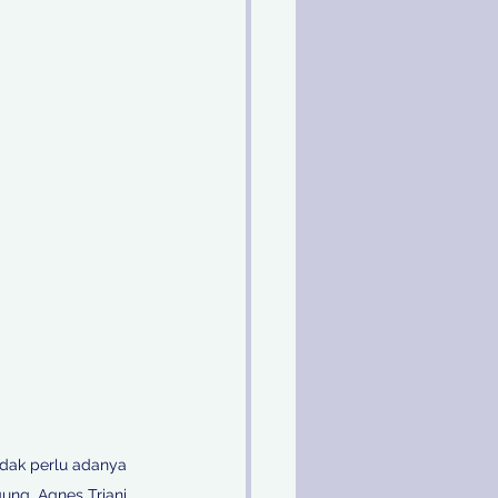
idak perlu adanya 
ng, Agnes Triani.
