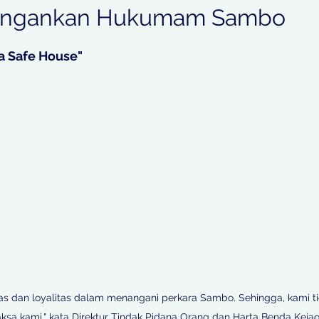
ingankan Hukumam Sambo
Blog
Your Community
News
bintang.
a Safe House"
ent
Kriminal
Ekbis
a
Pedoman Cyber
Kota
Regional
umsel
Jawa Tengah
NTT
tas dan loyalitas dalam menangani perkara Sambo. Sehingga, kami t
aksa kami," kata Direktur Tindak Pidana Orang dan Harta Benda Kejagu