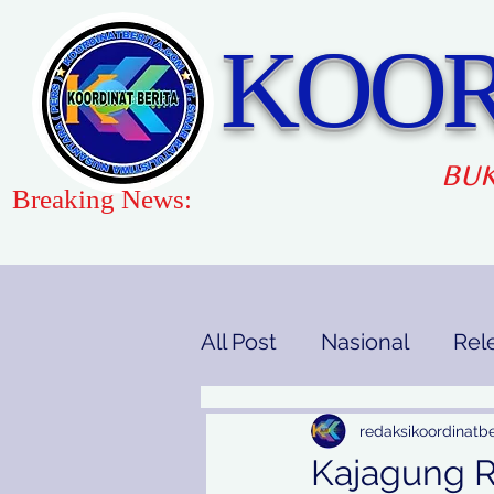
KOOR
BUK
Breaking News:
All Post
Nasional
Rel
Gaya Hidup
Pendidi
redaksikoordinatbe
Kajagung RI