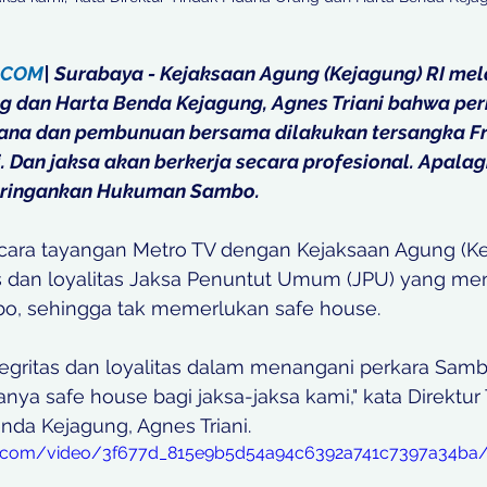
.COM
| Surabaya - Kejaksaan Agung (Kejagung) RI mela
g dan Harta Benda Kejagung, Agnes Triani bahwa per
na dan pembunuan bersama dilakukan tersangka Fr
i. Dan jaksa akan berkerja secara profesional. Apalagi
Meringankan Hukuman Sambo.
cara tayangan Metro TV dengan Kejaksaan Agung (Ke
s dan loyalitas Jaksa Penuntut Umum (JPU) yang me
o, sehingga tak memerlukan safe house.
egritas dan loyalitas dalam menangani perkara Samb
anya safe house bagi jaksa-jaksa kami," kata Direktur
nda Kejagung, Agnes Triani.
atic.com/video/3f677d_815e9b5d54a94c6392a741c7397a34ba