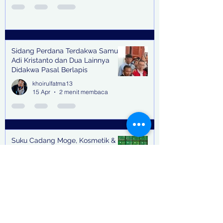
Sidang Perdana Terdakwa Samuel
Adi Kristanto dan Dua Lainnya
Didakwa Pasal Berlapis
khoirulfatma13
15 Apr
2 menit membaca
Suku Cadang Moge, Kosmetik &
Miras Tak Bertuan Tertahan di
Teluk Lamong Pakar Unair Dorong
Bea Cukai Kejar Big Bos Impor
khoirulfatma13
Ilegal
12 Apr
3 menit membaca