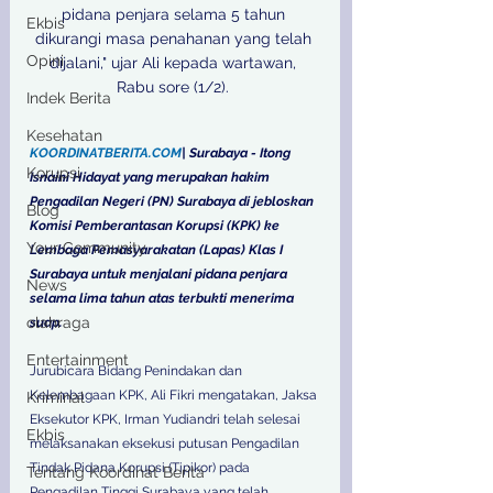
pidana penjara selama 5 tahun 
Ekbis
dikurangi masa penahanan yang telah 
Opini
dijalani," ujar Ali kepada wartawan, 
Rabu sore (1/2). 

Indek Berita
Kesehatan
KOORDINATBERITA.COM
| Surabaya - Itong 
Korupsi
Isnaini Hidayat yang merupakan hakim 
Pengadilan Negeri (PN) Surabaya di jebloskan 
Blog
Komisi Pemberantasan Korupsi (KPK) ke 
Your Community
Lembaga Pemasyarakatan (Lapas) Klas I 
Surabaya untuk menjalani pidana penjara 
News
selama lima tahun atas terbukti menerima 
olahraga
suap.
Entertainment
Jurubicara Bidang Penindakan dan 
Kelembagaan KPK, Ali Fikri mengatakan, Jaksa 
Kriminal
Eksekutor KPK, Irman Yudiandri telah selesai 
Ekbis
melaksanakan eksekusi putusan Pengadilan 
Tindak Pidana Korupsi (Tipikor) pada 
Tentang Koordinat Berita
Pengadilan Tinggi Surabaya yang telah 