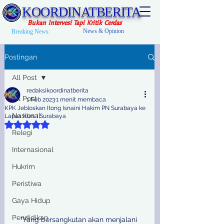
KOORDINATBERITA
Bukan Intervesi Tapi Kritik Cerdas
News & Opinion
Breaking News:
Postingan
All Post
redaksikoordinatberita
All Post
1 Feb 2023
1 menit membaca
KPK Jebloskan Itong Isnaini Hakim PN Surabaya ke
Nasional
Lapas Klas I Surabaya
Dinilai NaN dari 5 bintang.
Relegi
Internasional
Hukrim
Peristiwa
Gaya Hidup
Pendidikan
"Yang bersangkutan akan menjalani 