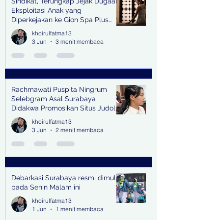
Sindikat, Terungkap Jejak Dugaan
Eksploitasi Anak yang
Diperkejakan ke Gion Spa Plus
and Pub Surabaya,
khoirulfatma13
3 Jun
3 menit membaca
Rachmawati Puspita Ningrum
Selebgram Asal Surabaya
Didakwa Promosikan Situs Judol,
Raup Rp2 Juta dari Tiga Kali
khoirulfatma13
Endorse
3 Jun
2 menit membaca
Debarkasi Surabaya resmi dimulai
pada Senin Malam ini
khoirulfatma13
1 Jun
1 menit membaca