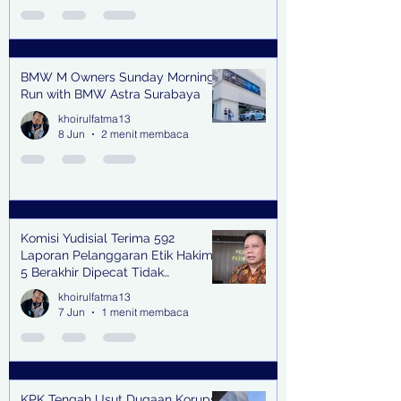
BMW M Owners Sunday Morning
Run with BMW Astra Surabaya
khoirulfatma13
8 Jun
2 menit membaca
Komisi Yudisial Terima 592
Laporan Pelanggaran Etik Hakim,
5 Berakhir Dipecat Tidak
Terhormat
khoirulfatma13
7 Jun
1 menit membaca
KPK Tengah Usut Dugaan Korupsi