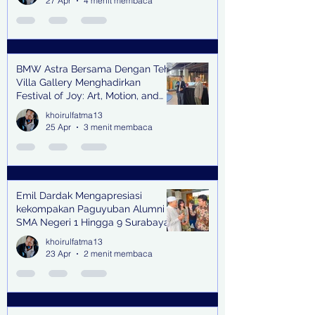
27 Apr
4 menit membaca
BMW Astra Bersama Dengan Teh
Villa Gallery Menghadirkan
Festival of Joy: Art, Motion, and
Scent
khoirulfatma13
25 Apr
3 menit membaca
Emil Dardak Mengapresiasi
kekompakan Paguyuban Alumni
SMA Negeri 1 Hingga 9 Surabaya
(Pasmanbaya) dalam Kegiatan
khoirulfatma13
Halal Bihalal
23 Apr
2 menit membaca