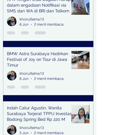
dalam engadaan Notifikasi via
SMS dan WA di BRI dan Telkom
khoirulfatma13
6 Jun
2 menit membaca
BMW Astra Surabaya Hadirkan
Festival of Joy on Tour di Jawa
Timur
khoirulfatma13
6 Jun
2 menit membaca
Indah Catur Agustin, Wanita
Surabaya Terjerat TPPU Investasi
Bodong Spring Bed Rp 220 M
khoirulfatma13
5 Jun
2 menit membaca