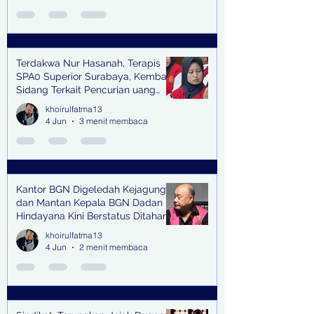
Terdakwa Nur Hasanah, Terapis
SPA0 Superior Surabaya, Kembali
Sidang Terkait Pencurian uang
senilai Rp1,285 M di PN Surabaya
khoirulfatma13
4 Jun
3 menit membaca
Kantor BGN Digeledah Kejagung
dan Mantan Kepala BGN Dadan
Hindayana Kini Berstatus Ditahan
khoirulfatma13
4 Jun
2 menit membaca