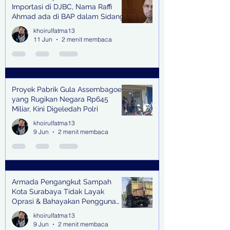
Importasi di DJBC, Nama Raffi
Ahmad ada di BAP dalam Sidang
khoirulfatma13
11 Jun
2 menit membaca
Proyek Pabrik Gula Assembagoes
yang Rugikan Negara Rp645
Miliar, Kini Digeledah Polri
khoirulfatma13
9 Jun
2 menit membaca
Armada Pengangkut Sampah
Kota Surabaya Tidak Layak
Oprasi & Bahayakan Pengguna
Jalan
khoirulfatma13
9 Jun
2 menit membaca