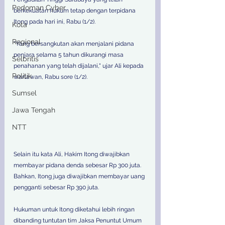
Pedoman Cyber
berkekuatan hukum tetap dengan terpidana 
Itong pada hari ini, Rabu (1/2). 
Kota
Regional
"Yang bersangkutan akan menjalani pidana 
penjara selama 5 tahun dikurangi masa 
Selbritis
penahanan yang telah dijalani," ujar Ali kepada 
Politik
wartawan, Rabu sore (1/2).
Sumsel
Jawa Tengah
NTT
Selain itu kata Ali, Hakim Itong diwajibkan 
membayar pidana denda sebesar Rp 300 juta. 
Bahkan, Itong juga diwajibkan membayar uang 
pengganti sebesar Rp 390 juta. 
Hukuman untuk Itong diketahui lebih ringan 
dibanding tuntutan tim Jaksa Penuntut Umum 