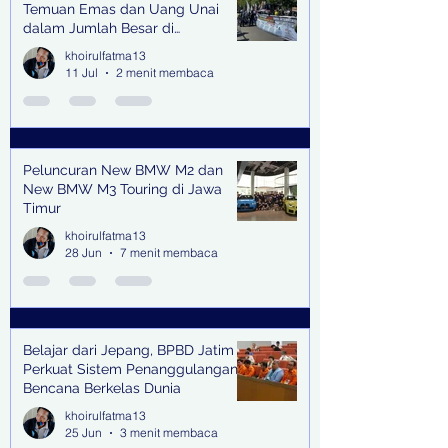
Temuan Emas dan Uang Unai
dalam Jumlah Besar di
Lingkungan Jampidsus Kejaksaan
khoirulfatma13
Agung RI di Jakarta
11 Jul
2 menit membaca
Peluncuran New BMW M2 dan
New BMW M3 Touring di Jawa
Timur
khoirulfatma13
28 Jun
7 menit membaca
Belajar dari Jepang, BPBD Jatim
Perkuat Sistem Penanggulangan
Bencana Berkelas Dunia
khoirulfatma13
25 Jun
3 menit membaca