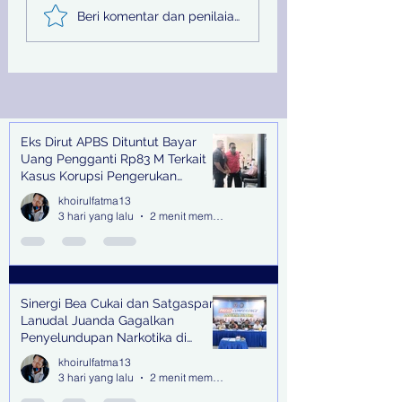
Sinergi Bea Cukai dan
Pemprov Jatim
Beri komentar dan penilaian...
Satgaspam Lanudal
Melalui PU SDA
Juanda Gagalkan
Peringati Hari Su
Penyelundupan
Nasional
Narkotika di Bandara
Juanda
Eks Dirut APBS Dituntut Bayar
Recent Posts
Uang Pengganti Rp83 M Terkait
Kasus Korupsi Pengerukan
Tanjung Perak
khoirulfatma13
3 hari yang lalu
2 menit membaca
Sinergi Bea Cukai dan Satgaspam
Lanudal Juanda Gagalkan
Penyelundupan Narkotika di
Bandara Juanda
khoirulfatma13
3 hari yang lalu
2 menit membaca