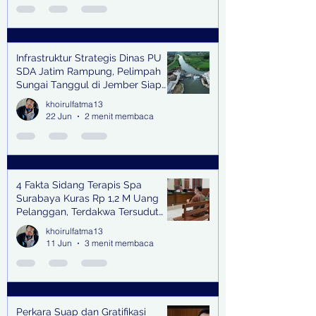
Infrastruktur Strategis Dinas PU
SDA Jatim Rampung, Pelimpah
Sungai Tanggul di Jember Siap
Bangkitkan Swasembada Pangan
khoirulfatma13
dan Pengendali Banjir
22 Jun
2 menit membaca
4 Fakta Sidang Terapis Spa
Surabaya Kuras Rp 1,2 M Uang
Pelanggan, Terdakwa Tersudut
oleh Keterangan Saksi Kunci
khoirulfatma13
11 Jun
3 menit membaca
Perkara Suap dan Gratifikasi