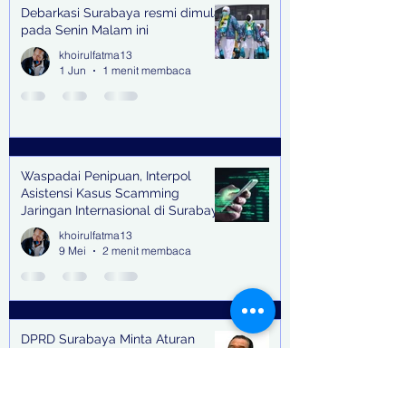
Debarkasi Surabaya resmi dimulai
pada Senin Malam ini
khoirulfatma13
1 Jun
1 menit membaca
Waspadai Penipuan, Interpol
Asistensi Kasus Scamming
Jaringan Internasional di Surabaya
khoirulfatma13
9 Mei
2 menit membaca
DPRD Surabaya Minta Aturan
Pencemaran Lingkungan
Ditegakkan
khoirulfatma13