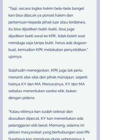
"Tapi, secara logika hakim bela-bela banget 
kan bisa dilacak ya ponsel hakim dan 
pertemuan kepada pihak luar atau terdakwa, 
itu bisa dijadikan bukti-bukti, bisa juga 
dijadikan bukti awal ke KPK, tidak boleh asal 
menduga saja tanpa bukti, harus ada dugaan 
kuat, kemudian KPK melakukan penyelidikan," 
ujarnya. 
Solahudin menegaskan, KPK juga tak perlu 
menanti aba-aba dari pihak manapun, seperti 
halnya KY dan MA. Menurutnya, KY dan MA 
sebatas menentukan sanksi etik, bukan 
dengan pidana. 
"Kalau etiknya kan sudah selesai dan 
diusulkan dipecat, KY kan menentukan ada 
pelanggaran etik berat. Memang, selama ini 
pikiran masyarakat yang berhubungan soal PN 
Surabaya kan menduga-duga sebenarnya 3 