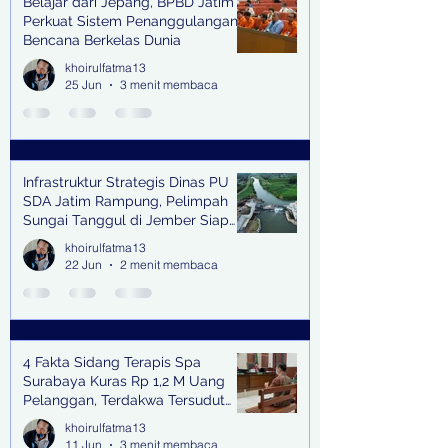
Belajar dari Jepang, BPBD Jatim
Perkuat Sistem Penanggulangan
Bencana Berkelas Dunia
khoirulfatma13
25 Jun
3 menit membaca
Infrastruktur Strategis Dinas PU
SDA Jatim Rampung, Pelimpah
Sungai Tanggul di Jember Siap
Bangkitkan Swasembada Pangan
khoirulfatma13
dan Pengendali Banjir
22 Jun
2 menit membaca
4 Fakta Sidang Terapis Spa
Surabaya Kuras Rp 1,2 M Uang
Pelanggan, Terdakwa Tersudut
oleh Keterangan Saksi Kunci
khoirulfatma13
11 Jun
3 menit membaca