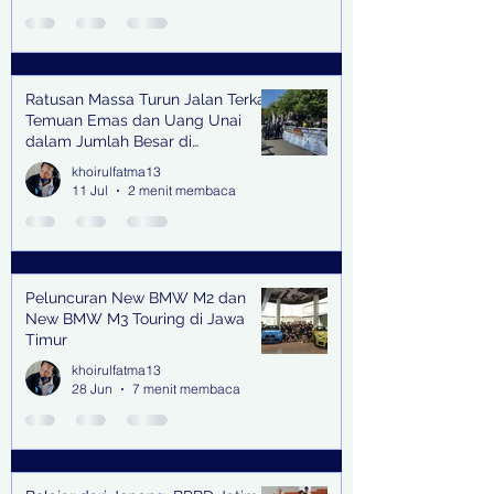
Ratusan Massa Turun Jalan Terkait
Temuan Emas dan Uang Unai
dalam Jumlah Besar di
Lingkungan Jampidsus Kejaksaan
khoirulfatma13
Agung RI di Jakarta
11 Jul
2 menit membaca
Peluncuran New BMW M2 dan
New BMW M3 Touring di Jawa
Timur
khoirulfatma13
28 Jun
7 menit membaca