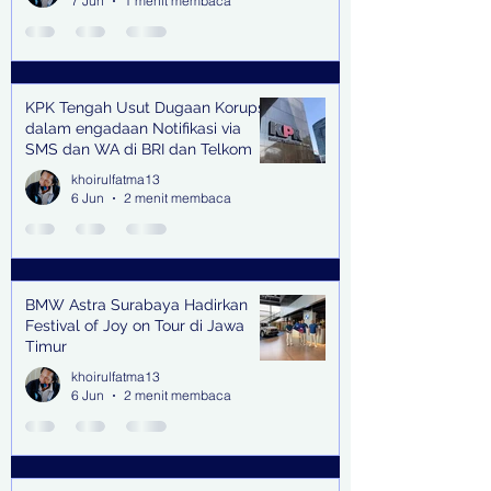
7 Jun
1 menit membaca
KPK Tengah Usut Dugaan Korupsi
dalam engadaan Notifikasi via
SMS dan WA di BRI dan Telkom
khoirulfatma13
6 Jun
2 menit membaca
BMW Astra Surabaya Hadirkan
Festival of Joy on Tour di Jawa
Timur
khoirulfatma13
6 Jun
2 menit membaca