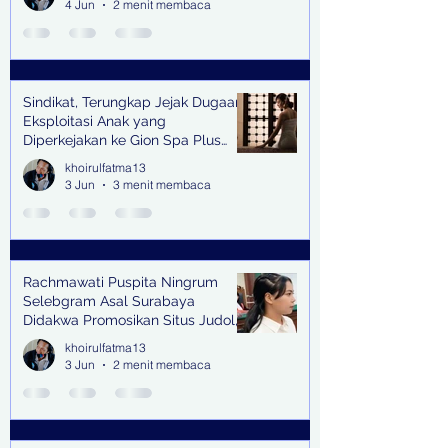
4 Jun
2 menit membaca
Sindikat, Terungkap Jejak Dugaan
Eksploitasi Anak yang
Diperkejakan ke Gion Spa Plus
and Pub Surabaya,
khoirulfatma13
3 Jun
3 menit membaca
Rachmawati Puspita Ningrum
Selebgram Asal Surabaya
Didakwa Promosikan Situs Judol,
Raup Rp2 Juta dari Tiga Kali
khoirulfatma13
Endorse
3 Jun
2 menit membaca