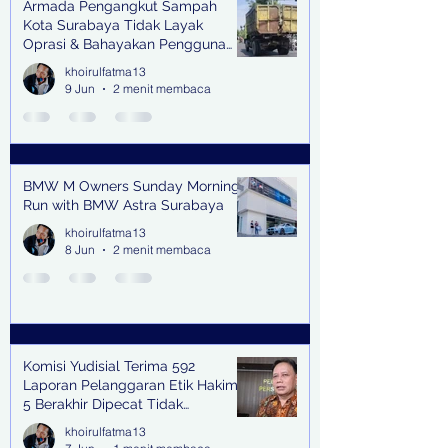
Armada Pengangkut Sampah
Kota Surabaya Tidak Layak
Oprasi & Bahayakan Pengguna
Jalan
khoirulfatma13
9 Jun
2 menit membaca
BMW M Owners Sunday Morning
Run with BMW Astra Surabaya
khoirulfatma13
8 Jun
2 menit membaca
Komisi Yudisial Terima 592
Laporan Pelanggaran Etik Hakim,
5 Berakhir Dipecat Tidak
Terhormat
khoirulfatma13