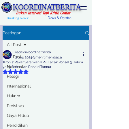
KOORDINATBERITA
Bukan Intervesi Tapi Kritik Cerdas
News & Opinion
Breaking News:
Postingan
All Post
redaksikoordinatberita
All Post
3 Sep 2024
3 menit membaca
'Kronis' Pakar Sarankan KPK Lacak Ponsel 3 Hakim
Nasional
yang Bebaskan Ronald Tannur
Dinilai NaN dari 5 bintang.
Relegi
Internasional
Hukrim
Peristiwa
Gaya Hidup
Pendidikan