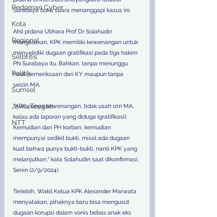
Pedoman Cyber
Surabaya buka suara menanggapi kasus ini. 
Kota
Ahli pidana Ubhara Prof Dr Solahudin 
Regional
mengatakan, KPK memiliki kewenangan untuk 
menyelidiki dugaan gratifikasi pada tiga hakim 
Selbritis
PN Surabaya itu. Bahkan, tanpa menunggu 
Politik
hasil pemeriksaan dari KY maupun tanpa 
seizin MA. 
Sumsel
Jawa Tengah
"KPK punya kewenangan, tidak usah izin MA, 
kalau ada laporan yang diduga (gratifikasi). 
NTT
Kemudian dari PH korban, kemudian 
mempunyai sedikit bukti, misal ada dugaan 
kuat bahwa punya bukti-bukti, nanti KPK yang 
melanjutkan," kata Solahudin saat dikonfirmasi, 
Senin (2/9/2024). 
Terlebih, Wakil Ketua KPK Alexander Marwata 
menyatakan, pihaknya baru bisa mengusut 
dugaan korupsi dalam vonis bebas anak eks 