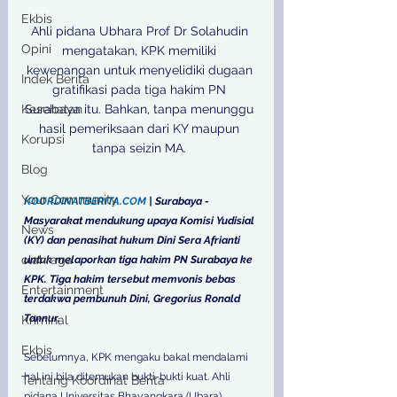
Ekbis
Ahli pidana Ubhara Prof Dr Solahudin 
Opini
mengatakan, KPK memiliki 
kewenangan untuk menyelidiki dugaan 
Indek Berita
gratifikasi pada tiga hakim PN 
Kesehatan
Surabaya itu. Bahkan, tanpa menunggu 
hasil pemeriksaan dari KY maupun 
Korupsi
tanpa seizin MA. 

Blog
Your Community
KOORDINATBERITA.COM
 | Surabaya - 
Masyarakat mendukung upaya Komisi Yudisial 
News
(KY) dan penasihat hukum Dini Sera Afrianti 
olahraga
untuk melaporkan tiga hakim PN Surabaya ke 
KPK. Tiga hakim tersebut memvonis bebas 
Entertainment
terdakwa pembunuh Dini, Gregorius Ronald 
Tannur.
Kriminal
Ekbis
Sebelumnya, KPK mengaku bakal mendalami 
hal ini bila ditemukan bukti-bukti kuat. Ahli 
Tentang Koordinat Berita
pidana Universitas Bhayangkara (Ubara) 