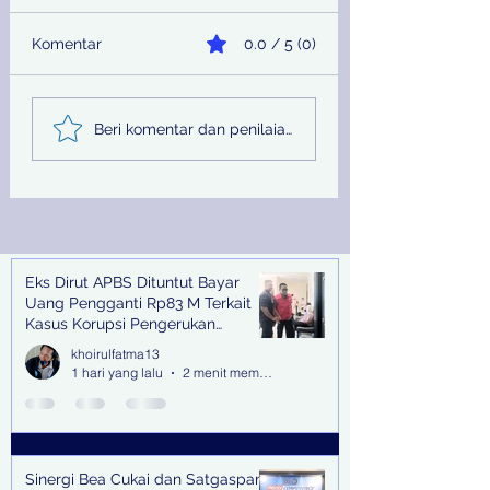
Komentar
0.0 / 5 (0)
Sinergi Bea Cukai dan
Pemprov Jatim
Beri komentar dan penilaian...
Satgaspam Lanudal
Melalui PU SDA
Juanda Gagalkan
Peringati Hari Su
Penyelundupan
Nasional
Narkotika di Bandara
Juanda
Eks Dirut APBS Dituntut Bayar
Recent Posts
Uang Pengganti Rp83 M Terkait
Kasus Korupsi Pengerukan
Tanjung Perak
khoirulfatma13
1 hari yang lalu
2 menit membaca
Sinergi Bea Cukai dan Satgaspam