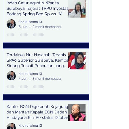
Indah Catur Agustin, Wanita
Surabaya Terjerat TPPU Investasi
Bodong Spring Bed Rp 220 M
khoirulfatma13
5 Jun
2 menit membaca
Terdakwa Nur Hasanah, Terapis
SPA0 Superior Surabaya, Kembali
Sidang Terkait Pencurian uang
senilai Rp1,285 M di PN Surabaya
khoirulfatma13
4 Jun
3 menit membaca
Kantor BGN Digeledah Kejagung
dan Mantan Kepala BGN Dadan
Hindayana Kini Berstatus Ditahan
khoirulfatma13