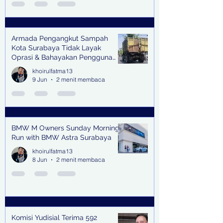
Armada Pengangkut Sampah
Kota Surabaya Tidak Layak
Oprasi & Bahayakan Pengguna
Jalan
khoirulfatma13
9 Jun
2 menit membaca
BMW M Owners Sunday Morning
Run with BMW Astra Surabaya
khoirulfatma13
8 Jun
2 menit membaca
Komisi Yudisial Terima 592