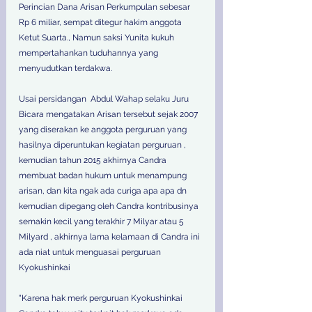
Perincian Dana Arisan Perkumpulan sebesar 
Rp 6 miliar, sempat ditegur hakim anggota 
Ketut Suarta., Namun saksi Yunita kukuh 
mempertahankan tuduhannya yang 
menyudutkan terdakwa. 
Usai persidangan  Abdul Wahap selaku Juru 
Bicara mengatakan Arisan tersebut sejak 2007 
yang diserakan ke anggota perguruan yang 
hasilnya diperuntukan kegiatan perguruan , 
kemudian tahun 2015 akhirnya Candra 
membuat badan hukum untuk menampung 
arisan, dan kita ngak ada curiga apa apa dn 
kemudian dipegang oleh Candra kontribusinya  
semakin kecil yang terakhir 7 Milyar atau 5 
Milyard , akhirnya lama kelamaan di Candra ini 
ada niat untuk menguasai perguruan 
Kyokushinkai 
"Karena hak merk perguruan Kyokushinkai 