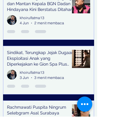
dan Mantan Kepala BGN Dadan
Hindayana Kini Berstatus Ditahan
khoirulfatma13
4 Jun
2 menit membaca
Sindikat, Terungkap Jejak Dugaan
Eksploitasi Anak yang
Diperkejakan ke Gion Spa Plus
and Pub Surabaya,
khoirulfatma13
3 Jun
3 menit membaca
Rachmawati Puspita Ningrum
Selebgram Asal Surabaya
Didakwa Promosikan Situs Judol,
Raup Rp2 Juta dari Tiga Kali
khoirulfatma13
Endorse
3 Jun
2 menit membaca