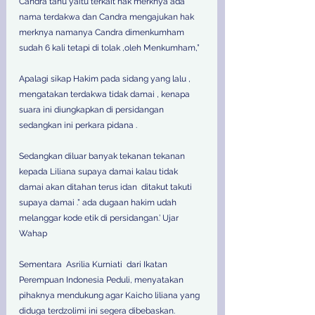
Candra tahu yaitu terkait hak merknya ada 
nama terdakwa dan Candra mengajukan hak 
merknya namanya Candra dimenkumham 
sudah 6 kali tetapi di tolak ,oleh Menkumham,” 
Apalagi sikap Hakim pada sidang yang lalu , 
mengatakan terdakwa tidak damai , kenapa 
suara ini diungkapkan di persidangan 
sedangkan ini perkara pidana . 
Sedangkan diluar banyak tekanan tekanan 
kepada Liliana supaya damai kalau tidak 
damai akan ditahan terus idan  ditakut takuti 
supaya damai .” ada dugaan hakim udah 
melanggar kode etik di persidangan.’ Ujar 
Wahap 
Sementara  Asrilia Kurniati  dari Ikatan 
Perempuan Indonesia Peduli, menyatakan 
pihaknya mendukung agar Kaicho liliana yang 
diduga terdzolimi ini segera dibebaskan. 