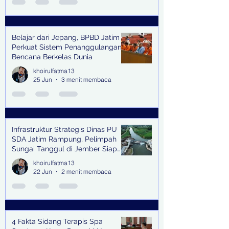
Belajar dari Jepang, BPBD Jatim
Perkuat Sistem Penanggulangan
Bencana Berkelas Dunia
khoirulfatma13
25 Jun
3 menit membaca
Infrastruktur Strategis Dinas PU
SDA Jatim Rampung, Pelimpah
Sungai Tanggul di Jember Siap
Bangkitkan Swasembada Pangan
khoirulfatma13
dan Pengendali Banjir
22 Jun
2 menit membaca
4 Fakta Sidang Terapis Spa