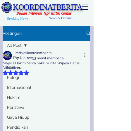
KOORDINATBERITA
Bukan Intervesi Tapi Kritik Cerdas
News & Opinion
Breaking News:
Postingan
All Post
redaksikoordinatberita
All Post
17 Jun 2023
3 menit membaca
Majelis Hakim Minta Saksi Yunita Wijaya Harus
Nasional
Dibuktikan
Dinilai NaN dari 5 bintang.
Relegi
Internasional
Hukrim
Peristiwa
Gaya Hidup
Pendidikan