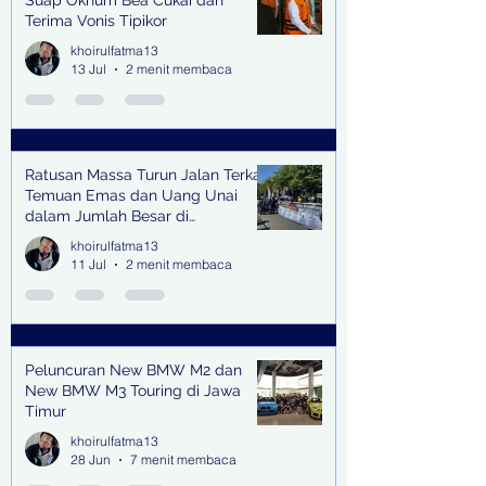
Suap Oknum Bea Cukai dan
Terima Vonis Tipikor
khoirulfatma13
13 Jul
2 menit membaca
Ratusan Massa Turun Jalan Terkait
Temuan Emas dan Uang Unai
dalam Jumlah Besar di
Lingkungan Jampidsus Kejaksaan
khoirulfatma13
Agung RI di Jakarta
11 Jul
2 menit membaca
Peluncuran New BMW M2 dan
New BMW M3 Touring di Jawa
Timur
khoirulfatma13
28 Jun
7 menit membaca