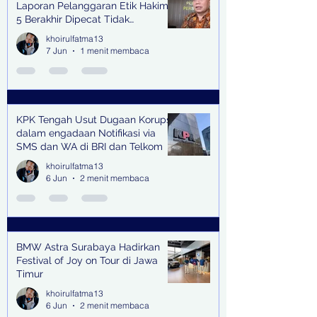
Laporan Pelanggaran Etik Hakim,
5 Berakhir Dipecat Tidak
Terhormat
khoirulfatma13
7 Jun
1 menit membaca
KPK Tengah Usut Dugaan Korupsi
dalam engadaan Notifikasi via
SMS dan WA di BRI dan Telkom
khoirulfatma13
6 Jun
2 menit membaca
BMW Astra Surabaya Hadirkan
Festival of Joy on Tour di Jawa
Timur
khoirulfatma13
6 Jun
2 menit membaca