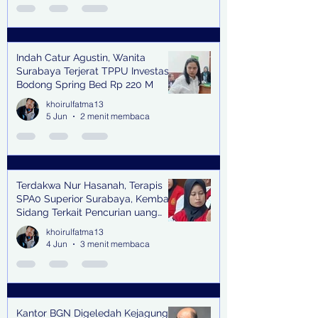
Indah Catur Agustin, Wanita
Surabaya Terjerat TPPU Investasi
Bodong Spring Bed Rp 220 M
khoirulfatma13
5 Jun
2 menit membaca
Terdakwa Nur Hasanah, Terapis
SPA0 Superior Surabaya, Kembali
Sidang Terkait Pencurian uang
senilai Rp1,285 M di PN Surabaya
khoirulfatma13
4 Jun
3 menit membaca
Kantor BGN Digeledah Kejagung