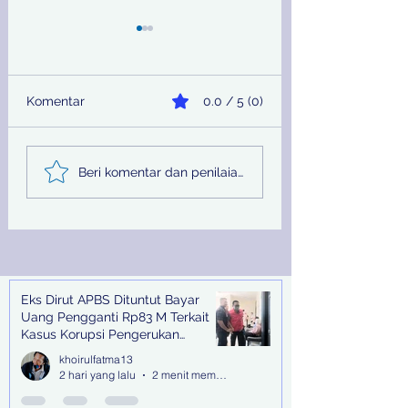
Komentar
0.0 / 5 (0)
Sinergi Bea Cukai dan
Pemprov Jatim
Beri komentar dan penilaian...
Satgaspam Lanudal
Melalui PU SDA
Juanda Gagalkan
Peringati Hari Su
Penyelundupan
Nasional
Narkotika di Bandara
Juanda
Eks Dirut APBS Dituntut Bayar
Recent Posts
Uang Pengganti Rp83 M Terkait
Kasus Korupsi Pengerukan
Tanjung Perak
khoirulfatma13
2 hari yang lalu
2 menit membaca