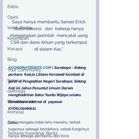
Ekbis
Opini
Saya hanya membantu Sensei Erick 
Indek Berita
(Sastrodikoro).  dan  bekerja hanya 
mengerjakan perintah  mencatat uang 
Kesehatan
CSR dan dana Arisan yang terkumpul 
Korupsi
di dalam Kas," 

Blog
KOORDINATBERITA.COM
 | Surabaya - Sidang 
Your Community
perkara  Kaicjo Liliana Herawati Kembali di 
News
gelar di Pengadilan Negeri Surabaya. Sidang 
Kali ini Jaksa Penuntut Umum Darwis 
olahraga
menghadirkan Saksi Yunita Wijaya selaku 
Entertainment
Bendahara Internal di  yayasan 
KYOKUSHINKAI. 
Kriminal
Ekbis
Saksi mengaku tidak tahu menahu  terkait 
tugasnya sebagai bendahara, sebab fungsinya 
Tentang Koordinat Berita
hanya sebagai pembantu dari Erick 