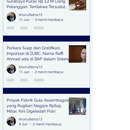
Surabaya Kuras Rp 1,2 M Uang
Pelanggan, Terdakwa Tersudut
oleh Keterangan Saksi Kunci
khoirulfatma13
11 Jun
3 menit membaca
Perkara Suap dan Gratifikasi
Importasi di DJBC, Nama Raffi
Ahmad ada di BAP dalam Sidang
khoirulfatma13
11 Jun
2 menit membaca
Proyek Pabrik Gula Assembagoes
yang Rugikan Negara Rp645
Miliar, Kini Digeledah Polri
khoirulfatma13
9 Jun
2 menit membaca