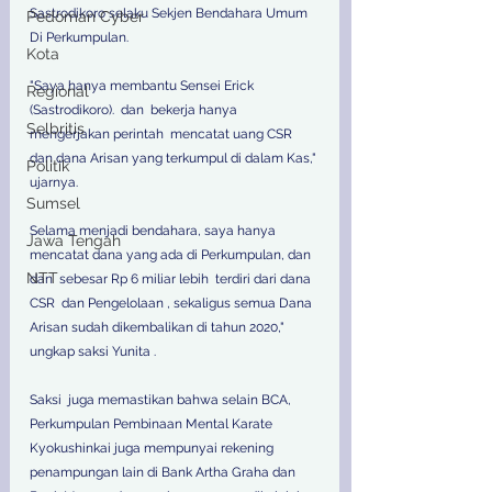
Sastrodikoro selaku Sekjen Bendahara Umum 
Pedoman Cyber
Di Perkumpulan. 
Kota
"Saya hanya membantu Sensei Erick 
Regional
(Sastrodikoro).  dan  bekerja hanya 
Selbritis
mengerjakan perintah  mencatat uang CSR 
dan dana Arisan yang terkumpul di dalam Kas," 
Politik
ujarnya. 
Sumsel
Selama menjadi bendahara, saya hanya 
Jawa Tengah
mencatat dana yang ada di Perkumpulan, dan 
NTT
dan  sebesar Rp 6 miliar lebih  terdiri dari dana 
CSR  dan Pengelolaan , sekaligus semua Dana 
Arisan sudah dikembalikan di tahun 2020," 
ungkap saksi Yunita . 
Saksi  juga memastikan bahwa selain BCA, 
Perkumpulan Pembinaan Mental Karate 
Kyokushinkai juga mempunyai rekening 
penampungan lain di Bank Artha Graha dan 