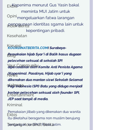
Kopenima menurut Gus Yasin bakal 
Ekbis
meminta MUI Jatim untuk 
Opini
mengeluarkan fatwa larangan 
penggunaan identitas sgama lain untuk 
Indek Berita
kepentingan pribadi. 

Kesehatan
Korupsi
KOORDINATBERITA.COM
I Surabaya- 
Pemakaian hijab Syar'i di Balik kasus dugaan 
Blog
pelecehan seksual di sekolah SPI 
Your Community
dipersoalkan oleh Komite Anti Penista Agama 
(Kopenima). Pasalnya, Hijab syar'i yang 
News
dikenakan dua mantan siswi Sekolah Selamat 
olahraga
Pagi Indonesia (SPI) Batu yang diduga menjadi 
korban pelecehan seksual oleh founder SPI, 
Entertainment
JEP saat tampil di media. 
Kriminal
Pemakaian jilbab yang dikenakan dua wanita 
Ekbis
itu diketahui beragama non muslim berujung 
Tentang Koordinat Berita
pengaduan  ke SPKT Polda Jatim. 