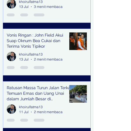
khoirulfatma13
13 Jul
3 menit membaca
Vonis Ringan : John Field Akui
Suap Oknum Bea Cukai dan
Terima Vonis Tipikor
khoirulfatma13
13 Jul
2 menit membaca
Ratusan Massa Turun Jalan Terkait
Temuan Emas dan Uang Unai
dalam Jumlah Besar di
Lingkungan Jampidsus Kejaksaan
khoirulfatma13
Agung RI di Jakarta
11 Jul
2 menit membaca