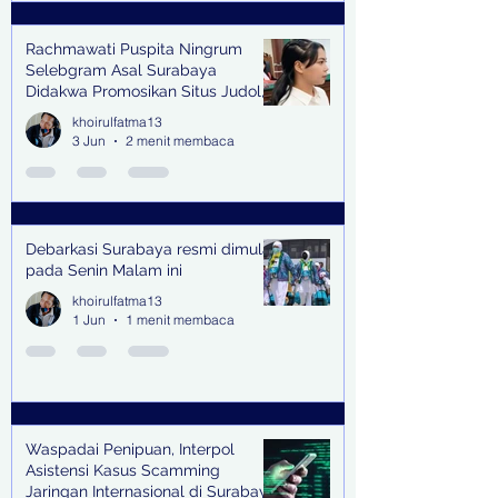
Rachmawati Puspita Ningrum
Selebgram Asal Surabaya
Didakwa Promosikan Situs Judol,
Raup Rp2 Juta dari Tiga Kali
khoirulfatma13
Endorse
3 Jun
2 menit membaca
Debarkasi Surabaya resmi dimulai
pada Senin Malam ini
khoirulfatma13
1 Jun
1 menit membaca
Waspadai Penipuan, Interpol
Asistensi Kasus Scamming
Jaringan Internasional di Surabaya