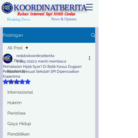
KOORDINATBERITA
Bukan Intervesi Tapi Kritik Cerdas
News & Opinion
Breaking News:
Postingan
All Post
redaksikoordinatberita
All Post
6 Sep 2022
2 menit membaca
Pemakaian Hijab Syar'i Di Balik Kasus Dugaan
Nasional
Pelecehan Seksual Sekolah SPI Dipersoalkan
Kopenima
Dinilai NaN dari 5 bintang.
Relegi
Internasional
Hukrim
Peristiwa
Gaya Hidup
Pendidikan