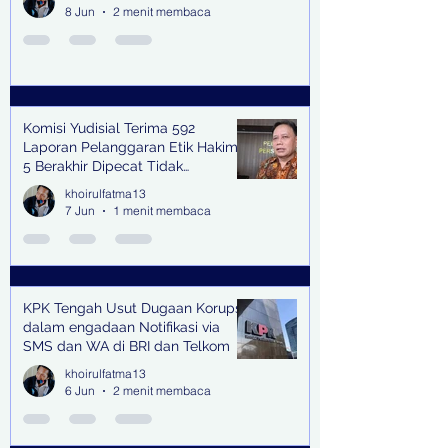
8 Jun
2 menit membaca
Komisi Yudisial Terima 592
Laporan Pelanggaran Etik Hakim,
5 Berakhir Dipecat Tidak
Terhormat
khoirulfatma13
7 Jun
1 menit membaca
KPK Tengah Usut Dugaan Korupsi
dalam engadaan Notifikasi via
SMS dan WA di BRI dan Telkom
khoirulfatma13
6 Jun
2 menit membaca