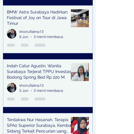
BMW Astra Surabaya Hadirkan
Festival of Joy on Tour di Jawa
Timur
khoirulfatma13
6 Jun
2 menit membaca
Indah Catur Agustin, Wanita
Surabaya Terjerat TPPU Investasi
Bodong Spring Bed Rp 220 M
khoirulfatma13
5 Jun
2 menit membaca
Terdakwa Nur Hasanah, Terapis
SPA0 Superior Surabaya, Kembali
Sidang Terkait Pencurian uang