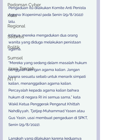
Pedoman Cyber
Pengaduan itu dilakukan Komite Anti Penista 
Agama (Kopenima) pada Senin (29/8/2022) 
Kota
lalu. 
Regional
Intinya, mereka mengadukan dua orang 
Selbritis
wanita yang diduga melakukan penistaan 
Politik
agama. 
Sumsel
"Mereka yang sedang dalam masalah hukum 
Jawa Tengah
banggalah dengan agama kalian. Jangan 
karena sesuatu sebab untuk menarik simpati 
NTT
kalian, menanggalkan agama kalian. 
Percayalah kepada agama kalian bahwa 
hukum di negara RI ini semua sama,” kata 
Wakil Ketua Penggerak Penganut Khittah 
Nahdliyyah, Tjetjep Muhammad Yasen atau 
Gus Yasin, usai membuat pengaduan di SPKT, 
Senin (29/8/2022). 
Langkah yang dilakukan karena keduanya 