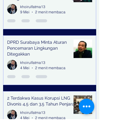
khoirulfatma13
9 Mei
2 menit membaca
DPRD Surabaya Minta Aturan
Pencemaran Lingkungan
Ditegakkan
khoirulfatma13
4 Mei
2 menit membaca
2 Terdakwa Kasus Korupsi LNG
Divonis 4,5 dan 3,5 Tahun Penjara
khoirulfatma13
4 Mei
2 menit membaca