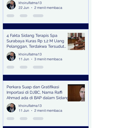
Bangkitkan Swasembada Pangan
khoirulfatma13
dan Pengendali Banjir
22 Jun
2 menit membaca
4 Fakta Sidang Terapis Spa
Surabaya Kuras Rp 1,2 M Uang
Pelanggan, Terdakwa Tersudut
oleh Keterangan Saksi Kunci
khoirulfatma13
11 Jun
3 menit membaca
Perkara Suap dan Gratifikasi
Importasi di DJBC, Nama Raffi
Ahmad ada di BAP dalam Sidang
khoirulfatma13
11 Jun
2 menit membaca