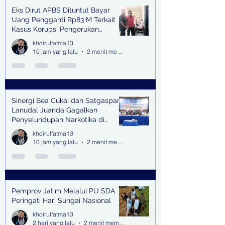
Eks Dirut APBS Dituntut Bayar
Recent Posts
Uang Pengganti Rp83 M Terkait
Kasus Korupsi Pengerukan
Tanjung Perak
khoirulfatma13
10 jam yang lalu
2 menit membaca
Sinergi Bea Cukai dan Satgaspam
Lanudal Juanda Gagalkan
Penyelundupan Narkotika di
Bandara Juanda
khoirulfatma13
10 jam yang lalu
2 menit membaca
Pemprov Jatim Melalui PU SDA
Peringati Hari Sungai Nasional
khoirulfatma13
2 hari yang lalu
2 menit membaca