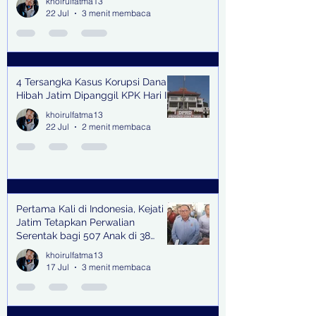
khoirulfatma13
22 Jul
3 menit membaca
4 Tersangka Kasus Korupsi Dana
Hibah Jatim Dipanggil KPK Hari Ini
khoirulfatma13
22 Jul
2 menit membaca
Pertama Kali di Indonesia, Kejati
Jatim Tetapkan Perwalian
Serentak bagi 507 Anak di 38
Kabupaten & Kota
khoirulfatma13
17 Jul
3 menit membaca