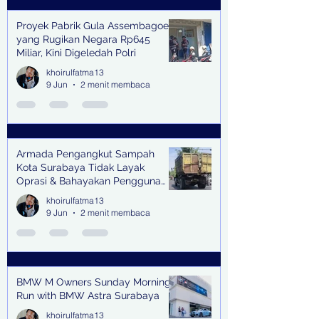
Proyek Pabrik Gula Assembagoes
yang Rugikan Negara Rp645
Miliar, Kini Digeledah Polri
khoirulfatma13
9 Jun
2 menit membaca
Armada Pengangkut Sampah
Kota Surabaya Tidak Layak
Oprasi & Bahayakan Pengguna
Jalan
khoirulfatma13
9 Jun
2 menit membaca
BMW M Owners Sunday Morning
Run with BMW Astra Surabaya
khoirulfatma13