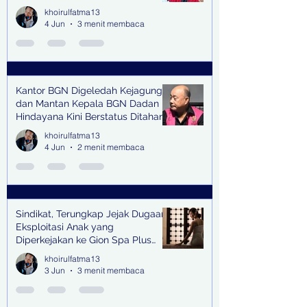
senilai Rp1,285 M di PN Surabaya
khoirulfatma13
4 Jun
3 menit membaca
Kantor BGN Digeledah Kejagung
dan Mantan Kepala BGN Dadan
Hindayana Kini Berstatus Ditahan
khoirulfatma13
4 Jun
2 menit membaca
Sindikat, Terungkap Jejak Dugaan
Eksploitasi Anak yang
Diperkejakan ke Gion Spa Plus
and Pub Surabaya,
khoirulfatma13
3 Jun
3 menit membaca