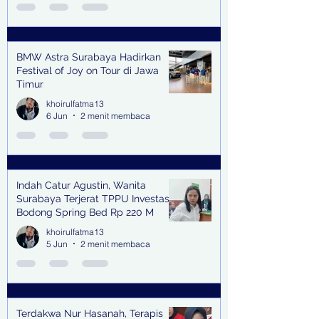
BMW Astra Surabaya Hadirkan
Festival of Joy on Tour di Jawa
Timur
khoirulfatma13
6 Jun
2 menit membaca
Indah Catur Agustin, Wanita
Surabaya Terjerat TPPU Investasi
Bodong Spring Bed Rp 220 M
khoirulfatma13
5 Jun
2 menit membaca
Terdakwa Nur Hasanah, Terapis