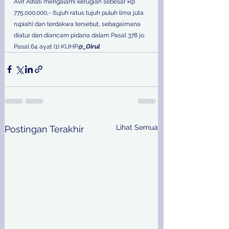
Avif Alfiati mengalami kerugian sebesar Rp 
775.000.000,- (tujuh ratus tujuh puluh lima juta 
rupiah) dan terdakwa tersebut, sebagaimana 
diatur dan diancam pidana dalam Pasal 378 jo. 
Pasal 64 ayat (1) KUHP.
@_Oirul
Lihat Semua
Postingan Terakhir