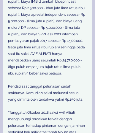
rupiah), biaya IMB ditambah blueprint asli 
sebesar Rp 2.500.000,- (dua juta lima ratus ribu 
rupiah), biaya apresial independent sebesar Rp 
5.000.000,- (lima juta rupiah), dan biaya uang 
muka / DP sebesar Rp 5.000.000,- (lima juta 
rupiah), dan biaya SPPT asli 2017 ditambah 
pembayaran pajak 2017 sebesar Rp 1.500.000,- 
(satu juta lima ratus ribu rupiah) sehingga pada 
saat itu saksi AVIF ALFIATI hanya 
mendapatkan uang sejumlah Rp 34.750.000,- 
(tiga puluh empat juta tujuh ratus lima puluh 
ribu rupiah),” beber saksi pelapor.
Kendati saat tanggal pelunasan sudah 
waktunya. Kemudian saksi melunasi sesuai 
yang diminta oleh terdakwa yakni Rp.150 juta.
“Tanggal 13 Oktober 2018 saksi Avif Alfiati 
menghubungi terdakwa terkait dengan 
pelunasan terhadap pinjaman dengan jaminan 
sertipikat hak milik atas tanah No. 99 atas 