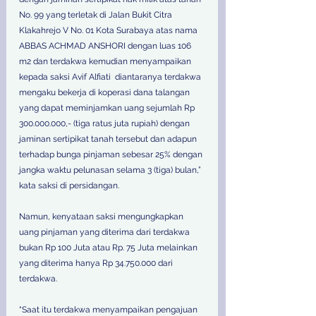
No. 99 yang terletak di Jalan Bukit Citra 
Klakahrejo V No. 01 Kota Surabaya atas nama 
ABBAS ACHMAD ANSHORI dengan luas 106 
m2 dan terdakwa kemudian menyampaikan 
kepada saksi Avif Alfiati  diantaranya terdakwa 
mengaku bekerja di koperasi dana talangan 
yang dapat meminjamkan uang sejumlah Rp 
300.000.000,- (tiga ratus juta rupiah) dengan 
jaminan sertipikat tanah tersebut dan adapun 
terhadap bunga pinjaman sebesar 25% dengan 
jangka waktu pelunasan selama 3 (tiga) bulan,” 
kata saksi di persidangan.
Namun, kenyataan saksi mengungkapkan 
uang pinjaman yang diterima dari terdakwa 
bukan Rp 100 Juta atau Rp. 75 Juta melainkan 
yang diterima hanya Rp 34.750.000 dari 
terdakwa. 
“Saat itu terdakwa menyampaikan pengajuan 