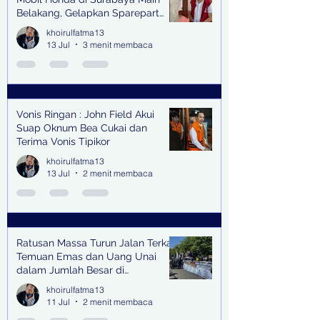
Belakang, Gelapkan Sparepart
Senilai Rp 1,9 Miliar
khoirulfatma13
13 Jul
3 menit membaca
Vonis Ringan : John Field Akui
Suap Oknum Bea Cukai dan
Terima Vonis Tipikor
khoirulfatma13
13 Jul
2 menit membaca
Ratusan Massa Turun Jalan Terkait
Temuan Emas dan Uang Unai
dalam Jumlah Besar di
Lingkungan Jampidsus Kejaksaan
khoirulfatma13
Agung RI di Jakarta
11 Jul
2 menit membaca