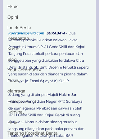
Ekbis
Opini
Indek Berita
Koordinatberita.com
| SURABAYA~ 
Dua 
Kesehatan
keterangan saksi kuatkan dakwaa Jaksa 
Penuntut Umum (JPU) I Gede Willi dari Kejari 
Korupsi
Tanjung Perak terkait perkara penipuan dan 
Blog
penggelapan yang dilakukan terdakwa Citra 
Dewi Tristanti, SE. Binti Djoehre terbukti seperti 
Your Community
yang sudah diatur dan diancam pidana dalam 
News
Pasal 372 jo. Pasal 64 ayat (1) KUHP.
olahraga
Sidang yang di pimpin Majeli Hakim Jan 
Entertainment
Manoppo Pengadilan Negeri (PN) Surabaya 
dengan agenda Pembacaan dakwaan oleh 
Kriminal
JPU I Gede Willi dari Kejari Perak di ruang 
Kartika 2. Namun dalam sidang tersebut 
Ekbis
langsung dilanjutkan pada poko perkara dan 
Tentang Koordinat Berita
mendengarkan keterangan saksi BAP.