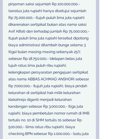
pinjaman saksi sejumlah Rp 100.000.000,- 
(seratus juta rupiah) hanya disetujui sejumlah 
Rp 75.000.000,- (tujuh puluh lima juta rupiah) 
dikarenakan sertipikat bukan atas nama saksi 
Avif Alfiati dan terhadap jumlah Rp 75.000.000,- 
(tujuh puluh lima juta rupiah) tersebut dipotong 
biaya administrasi ditambah bunga selama 3 
(tiga) bulan masing-masing sebanyak 25% 
sebesar Rp 18.750.000,- (delapan belas juta 
tujuh ratus lima puluh ribu rupiah), 
kelengkapan persyaratan pengajuan sertipikat 
atas nama ABBAS ACHMAD ANSHORI sebesar 
Rp 7.000.000,- (tujuh juta rupiah), biaya pindah 
kelurahan di sertipikat hak milik kelurahan 
klakahrejo diganti menjadi kelurahan 
kandangan sebesar Rp 3.000.000,- (tiga juta 
rupiah), biaya pembetulan nomor rumah di IMB 
tertulis no. 10 di SHM tertulis 01 sebesar Rp 
500.000,- (lima ratus ribu rupiah), biaya 
checking BPN sebesar Rp 1.000.000,- (satu juta 