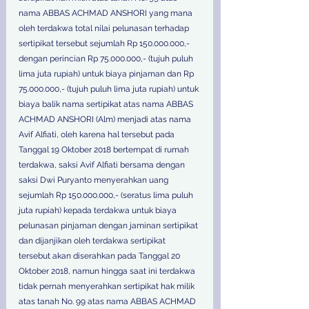
nama ABBAS ACHMAD ANSHORI yang mana 
oleh terdakwa total nilai pelunasan terhadap 
sertipikat tersebut sejumlah Rp 150.000.000,- 
dengan perincian Rp 75.000.000,- (tujuh puluh 
lima juta rupiah) untuk biaya pinjaman dan Rp 
75.000.000,- (tujuh puluh lima juta rupiah) untuk 
biaya balik nama sertipikat atas nama ABBAS 
ACHMAD ANSHORI (Alm) menjadi atas nama 
Avif Alfiati, oleh karena hal tersebut pada 
Tanggal 19 Oktober 2018 bertempat di rumah 
terdakwa, saksi Avif Alfiati bersama dengan 
saksi Dwi Puryanto menyerahkan uang 
sejumlah Rp 150.000.000,- (seratus lima puluh 
juta rupiah) kepada terdakwa untuk biaya 
pelunasan pinjaman dengan jaminan sertipikat 
dan dijanjikan oleh terdakwa sertipikat 
tersebut akan diserahkan pada Tanggal 20 
Oktober 2018, namun hingga saat ini terdakwa 
tidak pernah menyerahkan sertipikat hak milik 
atas tanah No. 99 atas nama ABBAS ACHMAD 