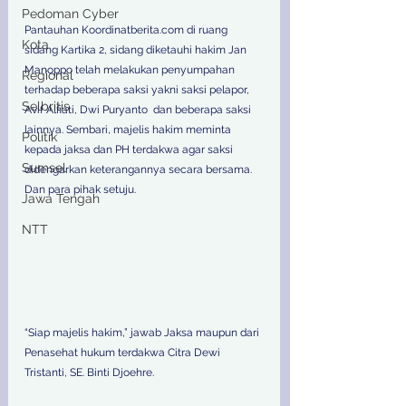
Pedoman Cyber
Pantauhan Koordinatberita.com di ruang 
Kota
sidang Kartika 2, sidang diketauhi hakim Jan 
Manoppo telah melakukan penyumpahan 
Regional
terhadap beberapa saksi yakni saksi pelapor,  
Selbritis
Avif Alfiati, Dwi Puryanto  dan beberapa saksi 
lainnya. Sembari, majelis hakim meminta 
Politik
kepada jaksa dan PH terdakwa agar saksi 
Sumsel
didengarkan keterangannya secara bersama. 
Dan para pihak setuju.
Jawa Tengah
NTT
“Siap majelis hakim,” jawab Jaksa maupun dari 
Penasehat hukum terdakwa Citra Dewi 
Tristanti, SE. Binti Djoehre. 