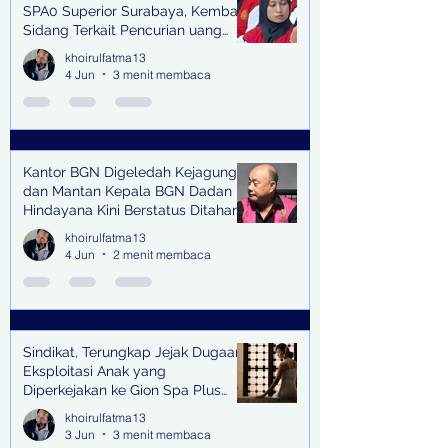
SPA0 Superior Surabaya, Kembali
Sidang Terkait Pencurian uang
senilai Rp1,285 M di PN Surabaya
khoirulfatma13
4 Jun
3 menit membaca
Kantor BGN Digeledah Kejagung
dan Mantan Kepala BGN Dadan
Hindayana Kini Berstatus Ditahan
khoirulfatma13
4 Jun
2 menit membaca
Sindikat, Terungkap Jejak Dugaan
Eksploitasi Anak yang
Diperkejakan ke Gion Spa Plus
and Pub Surabaya,
khoirulfatma13
3 Jun
3 menit membaca