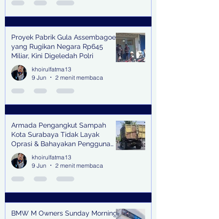
Proyek Pabrik Gula Assembagoes
yang Rugikan Negara Rp645
Miliar, Kini Digeledah Polri
khoirulfatma13
9 Jun
2 menit membaca
Armada Pengangkut Sampah
Kota Surabaya Tidak Layak
Oprasi & Bahayakan Pengguna
Jalan
khoirulfatma13
9 Jun
2 menit membaca
BMW M Owners Sunday Morning