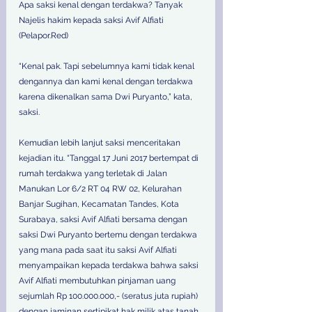
Apa saksi kenal dengan terdakwa? Tanyak 
Najelis hakim kepada saksi Avif Alfiati 
(Pelapor.Red) 
“Kenal pak. Tapi sebelumnya kami tidak kenal 
dengannya dan kami kenal dengan terdakwa 
karena dikenalkan sama Dwi Puryanto,” kata, 
saksi. 
Kemudian lebih lanjut saksi menceritakan 
kejadian itu. “Tanggal 17 Juni 2017 bertempat di 
rumah terdakwa yang terletak di Jalan 
Manukan Lor 6/2 RT 04 RW 02, Kelurahan 
Banjar Sugihan, Kecamatan Tandes, Kota 
Surabaya, saksi Avif Alfiati bersama dengan 
saksi Dwi Puryanto bertemu dengan terdakwa 
yang mana pada saat itu saksi Avif Alfiati 
menyampaikan kepada terdakwa bahwa saksi 
Avif Alfiati membutuhkan pinjaman uang 
sejumlah Rp 100.000.000,- (seratus juta rupiah) 
dengan jaminan sertipikat hak milik atas tanah 