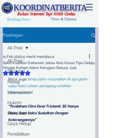
KOORDINATBERITA
Bukan Intervesi Tapi Kritik Cerdas
News & Opinion
Breaking News:
Postingan
All Post
11 Feb 2020
4 menit membaca
All Post
Saksi Kuatkan Dakwaan Jaksa Atas Kasus Tipu Gelap,
Hingga Korban Alami Kerugian Ratusa Juta
Nasional
Dinilai NaN dari 5 bintang.
Baca Juga: 
bnnp-jatim-musnakan-8-150-gram-
Relegi
sabu-hasil-sitaan-jaringang-sindikat-
Internasional
internasional
Hukrim
“Terdakwa Citra Dewi Tristanti, SE Hanya 
Peristiwa
Diam, Saat Saksi Sudutkan Dengan 
Keterangannya”
Gaya Hidup
Pendidikan