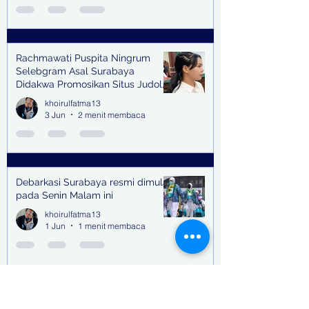
Rachmawati Puspita Ningrum
Selebgram Asal Surabaya
Didakwa Promosikan Situs Judol,
Raup Rp2 Juta dari Tiga Kali
khoirulfatma13
Endorse
3 Jun
2 menit membaca
Debarkasi Surabaya resmi dimulai
pada Senin Malam ini
khoirulfatma13
1 Jun
1 menit membaca
Waspadai Penipuan, Interpol