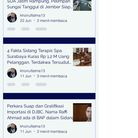
SDA Jatim Rampung, Pelimpah
Sungai Tanggul di Jember Siap
Bangkitkan Swasembada Pangan
khoirulfatma13
dan Pengendali Banjir
22 Jun
2 menit membaca
4 Fakta Sidang Terapis Spa
Surabaya Kuras Rp 1,2 M Uang
Pelanggan, Terdakwa Tersudut
oleh Keterangan Saksi Kunci
khoirulfatma13
11 Jun
3 menit membaca
Perkara Suap dan Gratifikasi
Importasi di DJBC, Nama Raffi
Ahmad ada di BAP dalam Sidang
khoirulfatma13
11 Jun
2 menit membaca