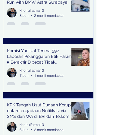
Run with BMW Astra Surabaya
khoirulfatma13
8 Jun
2 menit membaca
Komisi Yudisial Terima 592
Laporan Pelanggaran Etik Hakim,
5 Berakhir Dipecat Tidak
Terhormat
khoirulfatma13
7 Jun
1 menit membaca
KPK Tengah Usut Dugaan Korupsi
dalam engadaan Notifikasi via
SMS dan WA di BRI dan Telkom
khoirulfatma13
6 Jun
2 menit membaca