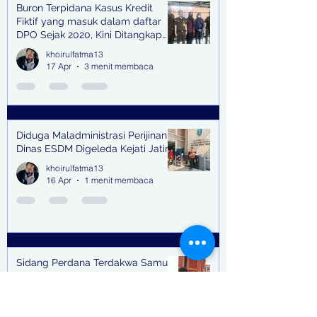
Buron Terpidana Kasus Kredit
Fiktif yang masuk dalam daftar
DPO Sejak 2020, Kini Ditangkap
Kejari Surabaya
khoirulfatma13
17 Apr
3 menit membaca
Diduga Maladministrasi Perijinan,
Dinas ESDM Digeleda Kejati Jatim
khoirulfatma13
16 Apr
1 menit membaca
Sidang Perdana Terdakwa Samuel
Adi Kristanto dan Dua Lainnya
Didakwa Pasal Berlapis
khoirulfatma13