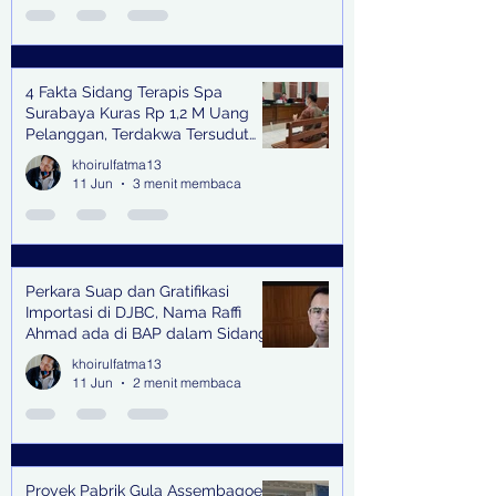
4 Fakta Sidang Terapis Spa
Surabaya Kuras Rp 1,2 M Uang
Pelanggan, Terdakwa Tersudut
oleh Keterangan Saksi Kunci
khoirulfatma13
11 Jun
3 menit membaca
Perkara Suap dan Gratifikasi
Importasi di DJBC, Nama Raffi
Ahmad ada di BAP dalam Sidang
khoirulfatma13
11 Jun
2 menit membaca
Proyek Pabrik Gula Assembagoes