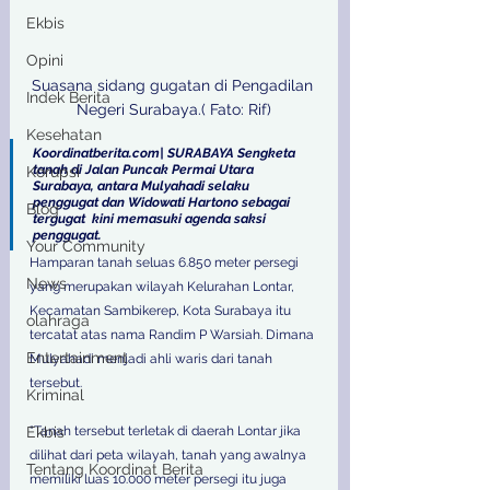
Ekbis
Opini
Suasana sidang gugatan di Pengadilan 
Indek Berita
Negeri Surabaya.( Fato: Rif)
Kesehatan
Koordinatberita.com| SURABAYA Sengketa 
tanah di Jalan Puncak Permai Utara 
Korupsi
Surabaya, antara Mulyahadi selaku 
penggugat dan Widowati Hartono sebagai 
Blog
tergugat  kini memasuki agenda saksi 
penggugat. 
Your Community
Hamparan tanah seluas 6.850 meter persegi 
News
yang merupakan wilayah Kelurahan Lontar, 
Kecamatan Sambikerep, Kota Surabaya itu 
olahraga
tercatat atas nama Randim P Warsiah. Dimana 
Entertainment
Mulyahadi menjadi ahli waris dari tanah 
tersebut. 
Kriminal
Ekbis
"Tanah tersebut terletak di daerah Lontar jika 
dilihat dari peta wilayah, tanah yang awalnya 
Tentang Koordinat Berita
memiliki luas 10.000 meter persegi itu juga 