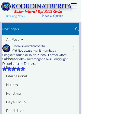
KOORDINATBERITA
Bukan Intervesi Tapi Kritik Cerdas
News & Opinion
Breaking News:
Postingan
All Post
redaksikoordinatberita
All Post
30 Nov 2021
2 menit membaca
Sengketa tanah di Jalan Puncak Permai Utara
Nasional
Surabaya, Babak Keterangan Saksi Penggugat
Diperbarui:
1 Des 2021
Relegi
Dinilai NaN dari 5 bintang.
Internasional
Hukrim
Peristiwa
Gaya Hidup
Pendidikan