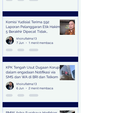
Komisi Yudisial Terima 592
Laporan Pelanggaran Etik Hakim,
5 Berakhir Dipecat Tidak
Terhormat
khoirulfatma13
7 Jun
1 menit membaca
KPK Tengah Usut Dugaan Korupsi
dalam engadaan Notifikasi via
SMS dan WA di BRI dan Telkom
khoirulfatma13
6 Jun
2 menit membaca
BMW Astra Surabaya Hadirkan