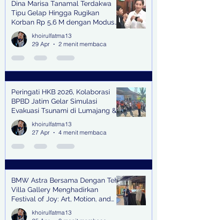
Dina Marisa Tanamal Terdakwa
Tipu Gelap Hingga Rugikan
Korban Rp 5,6 M dengan Modus
Kerja Sama Impor Bodong
khoirulfatma13
29 Apr
2 menit membaca
Peringati HKB 2026, Kolaborasi
BPBD Jatim Gelar Simulasi
Evakuasi Tsunami di Lumajang &
Trenggalek
khoirulfatma13
27 Apr
4 menit membaca
BMW Astra Bersama Dengan Teh
Villa Gallery Menghadirkan
Festival of Joy: Art, Motion, and
Scent
khoirulfatma13