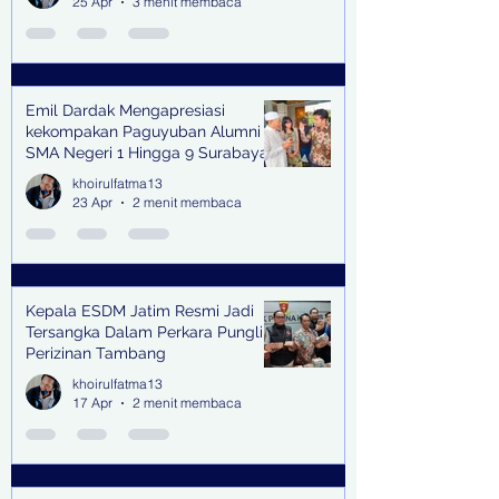
25 Apr
3 menit membaca
Emil Dardak Mengapresiasi
kekompakan Paguyuban Alumni
SMA Negeri 1 Hingga 9 Surabaya
(Pasmanbaya) dalam Kegiatan
khoirulfatma13
Halal Bihalal
23 Apr
2 menit membaca
Kepala ESDM Jatim Resmi Jadi
Tersangka Dalam Perkara Pungli
Perizinan Tambang
khoirulfatma13
17 Apr
2 menit membaca