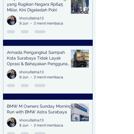
yang Rugikan Negara Rp645
Miliar, Kini Digeledah Polri
khoirulfatma13
9 Jun
2 menit membaca
Armada Pengangkut Sampah
Kota Surabaya Tidak Layak
Oprasi & Bahayakan Pengguna
Jalan
khoirulfatma13
9 Jun
2 menit membaca
BMW M Owners Sunday Morning
Run with BMW Astra Surabaya
khoirulfatma13
8 Jun
2 menit membaca