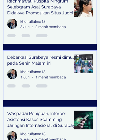
Rachmawati Puspita Ningrum
Selebgram Asal Surabaya
Didakwa Promosikan Situs Judol,
Raup Rp2 Juta dari Tiga Kali
khoirulfatma13
Endorse
3 Jun
2 menit membaca
Debarkasi Surabaya resmi dimulai
pada Senin Malam ini
khoirulfatma13
1 Jun
1 menit membaca
Waspadai Penipuan, Interpol
Asistensi Kasus Scamming
Jaringan Internasional di Surabaya
khoirulfatma13
9 Mei
2 menit membaca