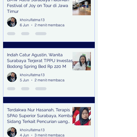
Festival of Joy on Tour di Jawa
Timur
khoirulfatma13
6 Jun
2 menit membaca
Indah Catur Agustin, Wanita
Surabaya Terjerat TPPU Investasi
Bodong Spring Bed Rp 220 M
khoirulfatma13
5 Jun
2 menit membaca
Terdakwa Nur Hasanah, Terapis
SPA0 Superior Surabaya, Kembali
Sidang Terkait Pencurian uang
senilai Rp1,285 M di PN Surabaya
khoirulfatma13
4 Jun
3 menit membaca