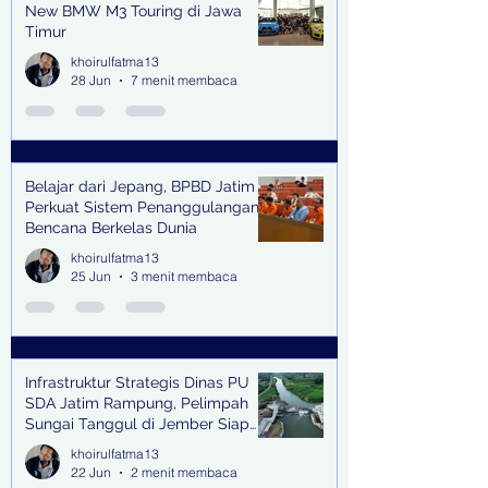
New BMW M3 Touring di Jawa
Timur
khoirulfatma13
28 Jun
7 menit membaca
Belajar dari Jepang, BPBD Jatim
Perkuat Sistem Penanggulangan
Bencana Berkelas Dunia
khoirulfatma13
25 Jun
3 menit membaca
Infrastruktur Strategis Dinas PU
SDA Jatim Rampung, Pelimpah
Sungai Tanggul di Jember Siap
Bangkitkan Swasembada Pangan
khoirulfatma13
dan Pengendali Banjir
22 Jun
2 menit membaca