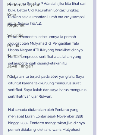
atas nama Randim P Warsiah jika kita lihat dari 
Pedoman Cyber
buku Letter C di Kelurahan Lontar," ungkap 
Kota
Ridwan selaku mantan Lurah era 2013 sampai 
2017 , Selasa (30/11). 
Regional
Selbritis
Ridwan bercerita, sebelumnya ia pernah 
digugat oleh Mulyahadi di Pengadilan Tata 
Politik
Usaha Negara (PTUN) yang berakibat dirinya 
Sumsel
harus memproses sertifikat atas lahan yang 
sekarang tengah disengketakan itu. 
Jawa Tengah
NTT
"Gugatan itu terjadi pada 2015 yang lalu. Saya 
dituntut karena tak kunjung mengurus surat 
sertifikat. Saya kalah dan saya harus mengurus 
sertifikatnya," ujar Ridwan. 
Hal senada diutarakan oleh Pentarto yang 
menjabat Lurah Lontar sejak November 1998 
hingga 2002. Pentarto mengatakan jika dirinya 
pernah didatangi oleh ahli waris Mulyohadi 