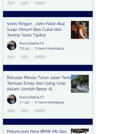
Vonis Ringan : John Field Akui
Suap Oknum Bea Cukai dan
Terima Vonis Tipikor
khoirulfatma13
13 Jul
2 menit membaca
Ratusan Massa Turun Jalan Terkait
Temuan Emas dan Uang Unai
dalam Jumlah Besar di
Lingkungan Jampidsus Kejaksaan
khoirulfatma13
Agung RI di Jakarta
11 Jul
2 menit membaca
Peluncuran New BMW M2 dan