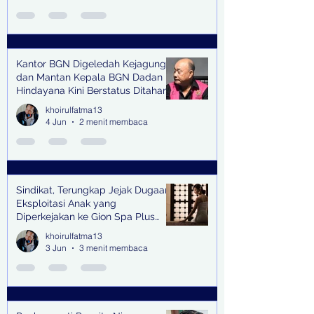
Kantor BGN Digeledah Kejagung
dan Mantan Kepala BGN Dadan
Hindayana Kini Berstatus Ditahan
khoirulfatma13
4 Jun
2 menit membaca
Sindikat, Terungkap Jejak Dugaan
Eksploitasi Anak yang
Diperkejakan ke Gion Spa Plus
and Pub Surabaya,
khoirulfatma13
3 Jun
3 menit membaca