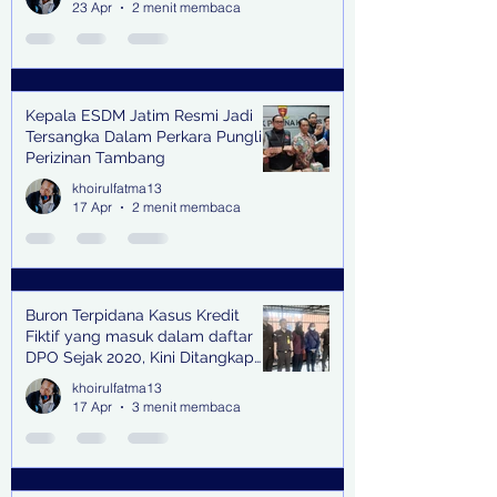
Halal Bihalal
23 Apr
2 menit membaca
Kepala ESDM Jatim Resmi Jadi
Tersangka Dalam Perkara Pungli
Perizinan Tambang
khoirulfatma13
17 Apr
2 menit membaca
Buron Terpidana Kasus Kredit
Fiktif yang masuk dalam daftar
DPO Sejak 2020, Kini Ditangkap
Kejari Surabaya
khoirulfatma13
17 Apr
3 menit membaca