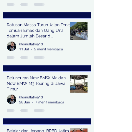
Ratusan Massa Turun Jalan Terkait
Temuan Emas dan Uang Unai
dalam Jumlah Besar di
Lingkungan Jampidsus Kejaksaan
khoirulfatma13
Agung RI di Jakarta
11 Jul
2 menit membaca
Peluncuran New BMW M2 dan
New BMW M3 Touring di Jawa
Timur
khoirulfatma13
28 Jun
7 menit membaca
Belajar dari Jepang, BPBD Jatim