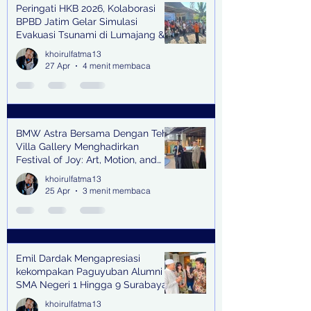
Peringati HKB 2026, Kolaborasi
BPBD Jatim Gelar Simulasi
Evakuasi Tsunami di Lumajang &
Trenggalek
khoirulfatma13
27 Apr
4 menit membaca
BMW Astra Bersama Dengan Teh
Villa Gallery Menghadirkan
Festival of Joy: Art, Motion, and
Scent
khoirulfatma13
25 Apr
3 menit membaca
Emil Dardak Mengapresiasi
kekompakan Paguyuban Alumni
SMA Negeri 1 Hingga 9 Surabaya
(Pasmanbaya) dalam Kegiatan
khoirulfatma13