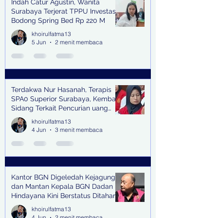
Indah Catur Agustin, Wanita
Surabaya Terjerat TPPU Investasi
Bodong Spring Bed Rp 220 M
khoirulfatma13
5 Jun
2 menit membaca
Terdakwa Nur Hasanah, Terapis
SPA0 Superior Surabaya, Kembali
Sidang Terkait Pencurian uang
senilai Rp1,285 M di PN Surabaya
khoirulfatma13
4 Jun
3 menit membaca
Kantor BGN Digeledah Kejagung
dan Mantan Kepala BGN Dadan
Hindayana Kini Berstatus Ditahan
khoirulfatma13
4 Jun
2 menit membaca