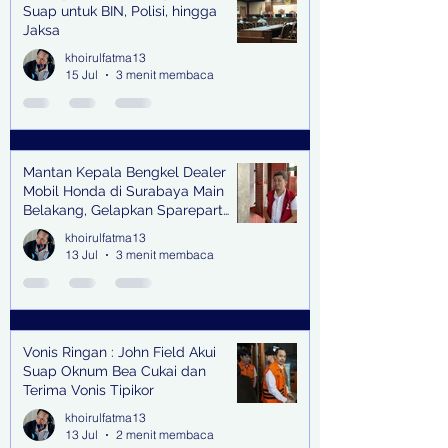
Suap untuk BIN, Polisi, hingga
Jaksa
khoirulfatma13
15 Jul
3 menit membaca
Mantan Kepala Bengkel Dealer
Mobil Honda di Surabaya Main
Belakang, Gelapkan Sparepart
Senilai Rp 1,9 Miliar
khoirulfatma13
13 Jul
3 menit membaca
Vonis Ringan : John Field Akui
Suap Oknum Bea Cukai dan
Terima Vonis Tipikor
khoirulfatma13
13 Jul
2 menit membaca