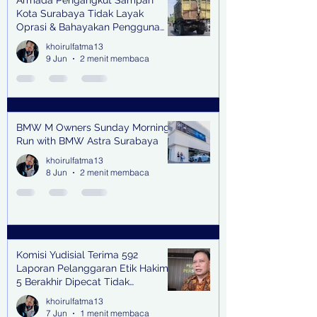
Armada Pengangkut Sampah
Kota Surabaya Tidak Layak
Oprasi & Bahayakan Pengguna
Jalan
khoirulfatma13
9 Jun
2 menit membaca
BMW M Owners Sunday Morning
Run with BMW Astra Surabaya
khoirulfatma13
8 Jun
2 menit membaca
Komisi Yudisial Terima 592
Laporan Pelanggaran Etik Hakim,
5 Berakhir Dipecat Tidak
Terhormat
khoirulfatma13
7 Jun
1 menit membaca