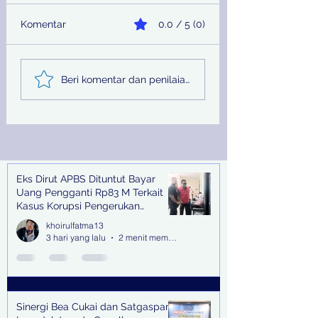
Komentar
0.0 / 5 (0)
Sinergi Bea Cukai dan
Pemprov Jatim
Beri komentar dan penilaian...
Satgaspam Lanudal
Melalui PU SDA
Juanda Gagalkan
Peringati Hari Su
Penyelundupan
Nasional
Narkotika di Bandara
Juanda
Eks Dirut APBS Dituntut Bayar
Recent Posts
Uang Pengganti Rp83 M Terkait
Kasus Korupsi Pengerukan
Tanjung Perak
khoirulfatma13
3 hari yang lalu
2 menit membaca
Sinergi Bea Cukai dan Satgaspam