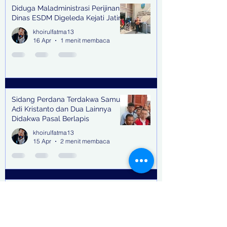
Diduga Maladministrasi Perijinan,
Dinas ESDM Digeleda Kejati Jatim
khoirulfatma13
16 Apr
1 menit membaca
Sidang Perdana Terdakwa Samuel
Adi Kristanto dan Dua Lainnya
Didakwa Pasal Berlapis
khoirulfatma13
15 Apr
2 menit membaca
Suku Cadang Moge, Kosmetik &
Miras Tak Bertuan Tertahan di
Teluk Lamong Pakar Unair Dorong
Bea Cukai Kejar Big Bos Impor
khoirulfatma13