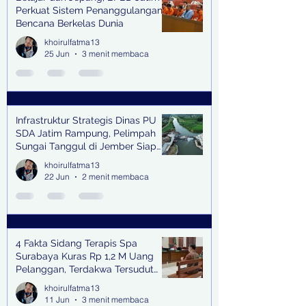
Perkuat Sistem Penanggulangan
Bencana Berkelas Dunia
khoirulfatma13
25 Jun
3 menit membaca
Infrastruktur Strategis Dinas PU
SDA Jatim Rampung, Pelimpah
Sungai Tanggul di Jember Siap
Bangkitkan Swasembada Pangan
khoirulfatma13
dan Pengendali Banjir
22 Jun
2 menit membaca
4 Fakta Sidang Terapis Spa
Surabaya Kuras Rp 1,2 M Uang
Pelanggan, Terdakwa Tersudut
oleh Keterangan Saksi Kunci
khoirulfatma13
11 Jun
3 menit membaca