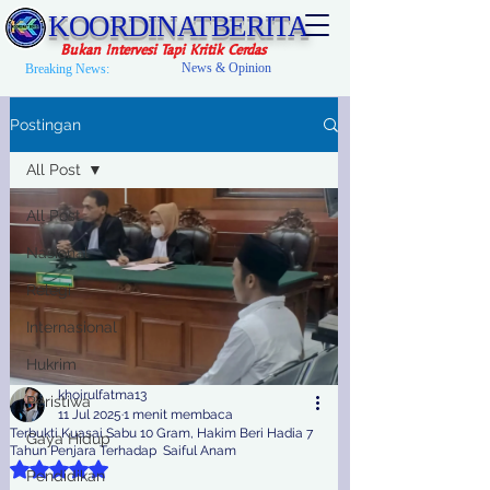
KOORDINATBERITA
Bukan Intervesi Tapi Kritik Cerdas
News & Opinion
Breaking News:
Postingan
All Post
All Post
Nasional
Relegi
Internasional
Hukrim
khoirulfatma13
Peristiwa
11 Jul 2025
1 menit membaca
Terbukti Kuasai Sabu 10 Gram, Hakim Beri Hadia 7
Gaya Hidup
Tahun Penjara Terhadap Saiful Anam
Dinilai NaN dari 5 bintang.
Pendidikan