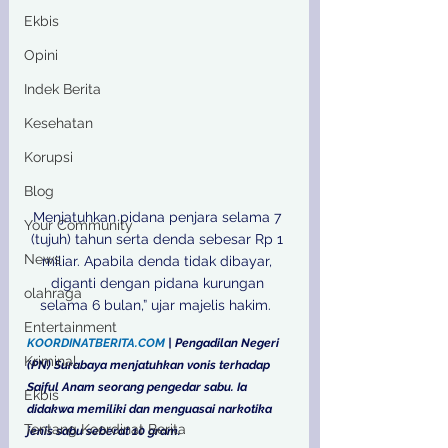
Ekbis
Opini
Indek Berita
Kesehatan
Korupsi
Blog
Menjatuhkan pidana penjara selama 7 
Your Community
(tujuh) tahun serta denda sebesar Rp 1 
News
miliar. Apabila denda tidak dibayar, 
diganti dengan pidana kurungan 
olahraga
selama 6 bulan,” ujar majelis hakim.  
Entertainment
KOORDINATBERITA.COM
 | Pengadilan Negeri 
Kriminal
(PN) Surabaya menjatuhkan vonis terhadap 
Saiful Anam seorang pengedar sabu. Ia 
Ekbis
didakwa memiliki dan menguasai narkotika 
Tentang Koordinat Berita
jenis sabu seberat 10 gram.  