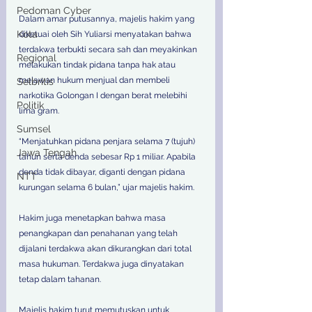
Pedoman Cyber
Dalam amar putusannya, majelis hakim yang 
Kota
diketuai oleh Sih Yuliarsi menyatakan bahwa 
terdakwa terbukti secara sah dan meyakinkan 
Regional
melakukan tindak pidana tanpa hak atau 
melawan hukum menjual dan membeli 
Selbritis
narkotika Golongan I dengan berat melebihi 
Politik
lima gram.  
Sumsel
“Menjatuhkan pidana penjara selama 7 (tujuh) 
Jawa Tengah
tahun serta denda sebesar Rp 1 miliar. Apabila 
denda tidak dibayar, diganti dengan pidana 
NTT
kurungan selama 6 bulan,” ujar majelis hakim.  
Hakim juga menetapkan bahwa masa 
penangkapan dan penahanan yang telah 
dijalani terdakwa akan dikurangkan dari total 
masa hukuman. Terdakwa juga dinyatakan 
tetap dalam tahanan. 
Majelis hakim turut memutuskan untuk 