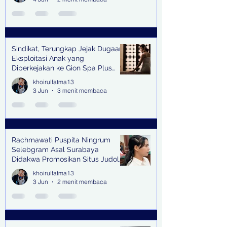
Sindikat, Terungkap Jejak Dugaan
Eksploitasi Anak yang
Diperkejakan ke Gion Spa Plus
and Pub Surabaya,
khoirulfatma13
3 Jun
3 menit membaca
Rachmawati Puspita Ningrum
Selebgram Asal Surabaya
Didakwa Promosikan Situs Judol,
Raup Rp2 Juta dari Tiga Kali
khoirulfatma13
Endorse
3 Jun
2 menit membaca