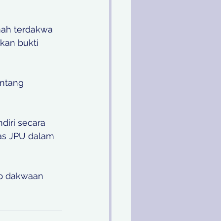
mah terdakwa 
kan bukti 
ntang 
iri secara 
as JPU dalam 
p dakwaan 