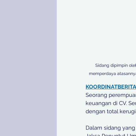
Sidang dipimpin ole
memperdaya atasannya s
KOORDINATBERIT
Seorang perempuan 
keuangan di CV. Se
dengan total kerugi
Dalam sidang yang d
Jaksa Penuntut Um