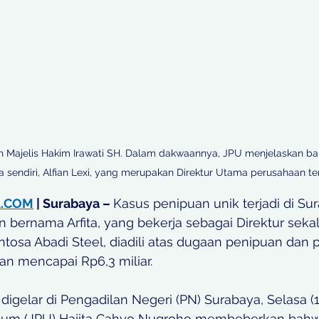
h Majelis Hakim Irawati SH. Dalam dakwaannya, JPU menjelaskan b
endiri, Alfian Lexi, yang merupakan Direktur Utama perusahaan te
A.COM
 | Surabaya – 
Kasus penipuan unik terjadi di Sur
bernama Arfita, yang bekerja sebagai Direktur sekal
ntosa Abadi Steel, diadili atas dugaan penipuan dan
an mencapai Rp6,3 miliar. 
igelar di Pengadilan Negeri (PN) Surabaya, Selasa (
um (JPU) Hajita Cahyo Nugroho membeberkan bahwa 