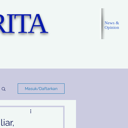
ITA
News &
Opinion
Masuk
Masuk/Daftarkan
iar,