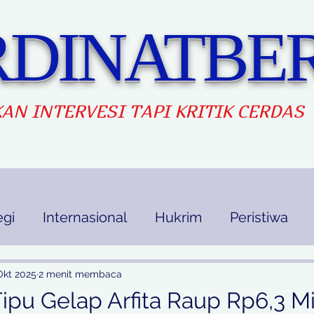
DINATBER
AN INTERVES
I TAPI KRITIK CERDAS
egi
Internasional
Hukrim
Peristiwa
kan
Ekbis
Opini
Indek Berita
Okt 2025
2 menit membaca
pu Gelap Arfita Raup Rp6,3 Mil