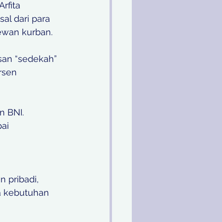
rfita 
l dari para 
ewan kurban. 
san “sedekah” 
rsen 
n BNI. 
ai 
a kebutuhan 