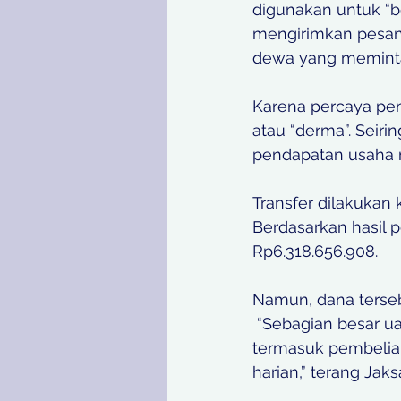
digunakan untuk “be
mengirimkan pesan 
dewa yang meminta 
Karena percaya pen
atau “derma”. Seiri
pendapatan usaha m
Transfer dilakukan 
Berdasarkan hasil p
Rp6.318.656.908. 
Namun, dana terseb
 “Sebagian besar uang hasil transfer digunakan terdakwa untuk keperluan pribadi, 
termasuk pembelian
harian,” terang Jaks