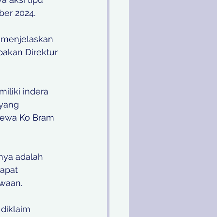
er 2024. 
 menjelaskan 
akan Direktur 
liki indera 
yang 
 Dewa Ko Bram 
nya adalah 
apat 
waan. 
diklaim 