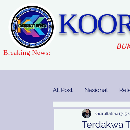
KOOR
BUK
Breaking News:
All Post
Nasional
Rel
Gaya Hidup
Pendidi
khoirulfatma13
15 
Terdakwa Ti