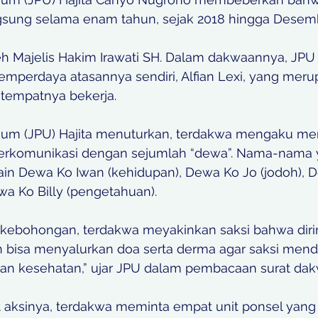
ngsung selama enam tahun, sejak 2018 hingga Desemb
eh Majelis Hakim Irawati SH. Dalam dakwaannya, JPU
perdaya atasannya sendiri, Alfian Lexi, yang merup
tempatnya bekerja. 
m (JPU) Hajita menuturkan, terdakwa mengaku memi
erkomunikasi dengan sejumlah “dewa”. Nama-nama 
lain Dewa Ko Iwan (kehidupan), Dewa Ko Jo (jodoh),
a Ko Billy (pengetahuan). 
kebohongan, terdakwa meyakinkan saksi bahwa diri
 bisa menyalurkan doa serta derma agar saksi mend
an kesehatan,” ujar JPU dalam pembacaan surat dak
ksinya, terdakwa meminta empat unit ponsel yang 