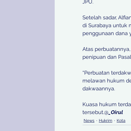
JPU. 
Setelah sadar, Alf
di Surabaya untuk m
penggunaan dana ya
Atas perbuatannya,
penipuan dan Pasa
“Perbuatan terdakw
melawan hukum den
dakwaannya. 
Kuasa hukum terda
tersebut.@
_Oirul
News
Hukrim
Kota