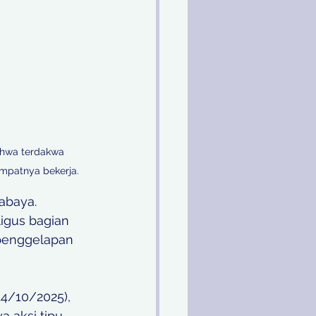
ahwa terdakwa 
mpatnya bekerja. 
abaya. 
igus bagian 
 penggelapan 
14/10/2025), 
aksi tipu 