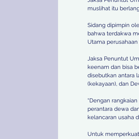
muslihat itu berla
Sidang dipimpin ol
bahwa terdakwa mem
Utama perusahaan 
Jaksa Penuntut Umu
keenam dan bisa b
disebutkan antara 
(kekayaan), dan Dew
“Dengan rangkaian 
perantara dewa dan
kelancaran usaha d
Untuk memperkuat a