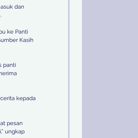
masuk dan 
. 
u ke Panti 
 Sumber Kasih 
 panti 
nerima 
rcerita kepada 
at pesan 
,” ungkap 