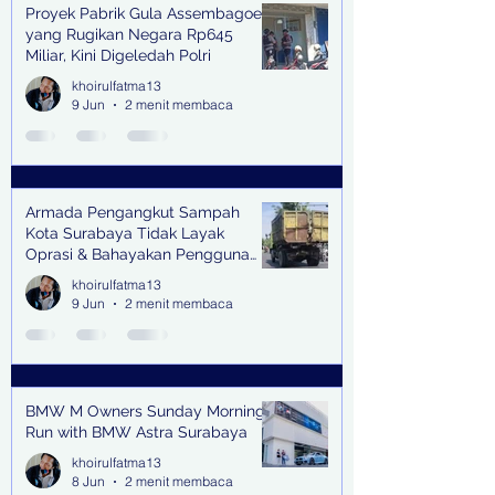
Proyek Pabrik Gula Assembagoes
yang Rugikan Negara Rp645
Miliar, Kini Digeledah Polri
khoirulfatma13
9 Jun
2 menit membaca
Armada Pengangkut Sampah
Kota Surabaya Tidak Layak
Oprasi & Bahayakan Pengguna
Jalan
khoirulfatma13
9 Jun
2 menit membaca
BMW M Owners Sunday Morning
Run with BMW Astra Surabaya
khoirulfatma13
8 Jun
2 menit membaca