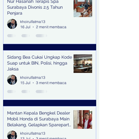
Nur Hasanah Terapis Spa
Surabaya Divonis 2,5 Tahun
Penjara
khoirulfatma13
16 Jul
2 menit membaca
Sidang Bea Cukai Ungkap Kode
Suap untuk BIN, Polisi, hingga
Jaksa
khoirulfatma13
15 Jul
3 menit membaca
Mantan Kepala Bengkel Dealer
Mobil Honda di Surabaya Main
Belakang, Gelapkan Sparepart
Senilai Rp 1,9 Miliar
khoirulfatma13
13 Jul
3 menit membaca