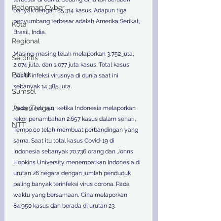
Pedoman Cyber
banyak dengan 85.314 kasus. Adapun tiga 
penyumbang terbesar adalah Amerika Serikat, 
Kota
Brasil, India.
Regional
Masing-masing telah melaporkan 3,752 juta, 
Selbritis
2,074 juta, dan 1,077 juta kasus. Total kasus 
Politik
positif infeksi virusnya di dunia saat ini 
sebanyak 14,385 juta.
Sumsel
Jawa Tengah
Pada 9 Juli lalu, ketika Indonesia melaporkan 
rekor penambahan 2.657 kasus dalam sehari, 
NTT
Tempo.co telah membuat perbandingan yang 
sama. Saat itu total kasus Covid-19 di 
Indonesia sebanyak 70.736 orang dan Johns 
Hopkins University menempatkan Indonesia di 
urutan 26 negara dengan jumlah penduduk 
paling banyak terinfeksi virus corona. Pada 
waktu yang bersamaan, Cina melaporkan 
84.950 kasus dan berada di urutan 23.