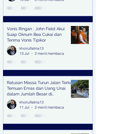
Vonis Ringan : John Field Akui
Suap Oknum Bea Cukai dan
Terima Vonis Tipikor
khoirulfatma13
13 Jul
2 menit membaca
Ratusan Massa Turun Jalan Terkait
Temuan Emas dan Uang Unai
dalam Jumlah Besar di
Lingkungan Jampidsus Kejaksaan
khoirulfatma13
Agung RI di Jakarta
11 Jul
2 menit membaca