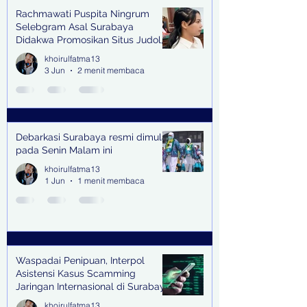
Rachmawati Puspita Ningrum
Selebgram Asal Surabaya
Didakwa Promosikan Situs Judol,
Raup Rp2 Juta dari Tiga Kali
khoirulfatma13
Endorse
3 Jun
2 menit membaca
Debarkasi Surabaya resmi dimulai
pada Senin Malam ini
khoirulfatma13
1 Jun
1 menit membaca
Waspadai Penipuan, Interpol
Asistensi Kasus Scamming
Jaringan Internasional di Surabaya
khoirulfatma13