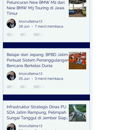
Peluncuran New BMW M2 dan
New BMW M3 Touring di Jawa
Timur
khoirulfatma13
28 Jun
7 menit membaca
Belajar dari Jepang, BPBD Jatim
Perkuat Sistem Penanggulangan
Bencana Berkelas Dunia
khoirulfatma13
25 Jun
3 menit membaca
Infrastruktur Strategis Dinas PU
SDA Jatim Rampung, Pelimpah
Sungai Tanggul di Jember Siap
Bangkitkan Swasembada Pangan
khoirulfatma13
dan Pengendali Banjir