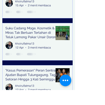
khoirulfatma13
15 Apr
2 menit membaca
Suku Cadang Moge, Kosmetik &
Miras Tak Bertuan Tertahan di
Teluk Lamong Pakar Unair Dorong
Bea Cukai Kejar Big Bos Impor
khoirulfatma13
Ilegal
12 Apr
3 menit membaca
"Kasus Pemerasan" Peran Sentral
Ajudan Bupati Tulungagung, Tagih
Setoran Hingga 3 Kali Seminggu
khoirulfatma13
12 Apr
2 menit membaca