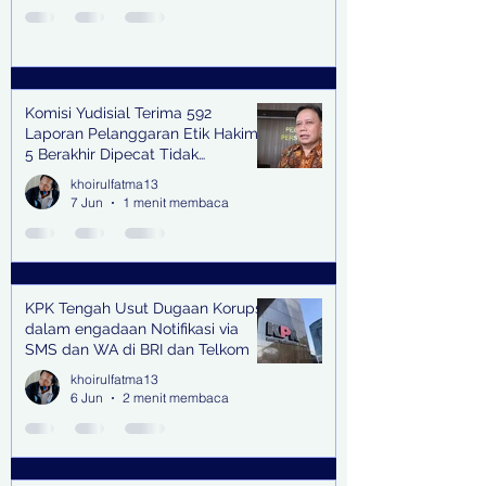
Komisi Yudisial Terima 592
Laporan Pelanggaran Etik Hakim,
5 Berakhir Dipecat Tidak
Terhormat
khoirulfatma13
7 Jun
1 menit membaca
KPK Tengah Usut Dugaan Korupsi
dalam engadaan Notifikasi via
SMS dan WA di BRI dan Telkom
khoirulfatma13
6 Jun
2 menit membaca