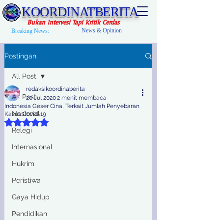
KOORDINATBERITA
Bukan Intervesi Tapi Kritik Cerdas
News & Opinion
Breaking News:
Postingan
All Post
redaksikoordinaberita
All Post
20 Jul 2020
2 menit membaca
Indonesia Geser Cina, Terkait Jumlah Penyebaran
Nasional
Kasus Covid-19
Dinilai NaN dari 5 bintang.
Relegi
Internasional
Hukrim
Peristiwa
Gaya Hidup
Pendidikan