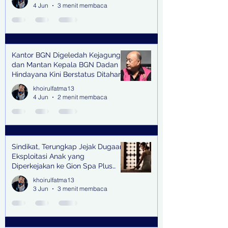
4 Jun
3 menit membaca
Kantor BGN Digeledah Kejagung
dan Mantan Kepala BGN Dadan
Hindayana Kini Berstatus Ditahan
khoirulfatma13
4 Jun
2 menit membaca
Sindikat, Terungkap Jejak Dugaan
Eksploitasi Anak yang
Diperkejakan ke Gion Spa Plus
and Pub Surabaya,
khoirulfatma13
3 Jun
3 menit membaca