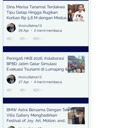
Dina Marisa Tanamal Terdakwa
Tipu Gelap Hingga Rugikan
Korban Rp 5,6 M dengan Modus
Kerja Sama Impor Bodong
khoirulfatma13
29 Apr
2 menit membaca
Peringati HKB 2026, Kolaborasi
BPBD Jatim Gelar Simulasi
Evakuasi Tsunami di Lumajang &
Trenggalek
khoirulfatma13
27 Apr
4 menit membaca
BMW Astra Bersama Dengan Teh
Villa Gallery Menghadirkan
Festival of Joy: Art, Motion, and
Scent