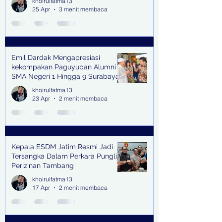
khoirulfatma13
25 Apr
3 menit membaca
Emil Dardak Mengapresiasi
kekompakan Paguyuban Alumni
SMA Negeri 1 Hingga 9 Surabaya
(Pasmanbaya) dalam Kegiatan
khoirulfatma13
Halal Bihalal
23 Apr
2 menit membaca
Kepala ESDM Jatim Resmi Jadi
Tersangka Dalam Perkara Pungli
Perizinan Tambang
khoirulfatma13
17 Apr
2 menit membaca