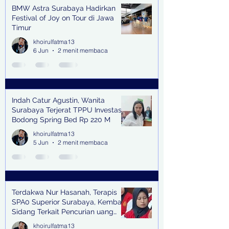
BMW Astra Surabaya Hadirkan
Festival of Joy on Tour di Jawa
Timur
khoirulfatma13
6 Jun
2 menit membaca
Indah Catur Agustin, Wanita
Surabaya Terjerat TPPU Investasi
Bodong Spring Bed Rp 220 M
khoirulfatma13
5 Jun
2 menit membaca
Terdakwa Nur Hasanah, Terapis
SPA0 Superior Surabaya, Kembali
Sidang Terkait Pencurian uang
senilai Rp1,285 M di PN Surabaya
khoirulfatma13