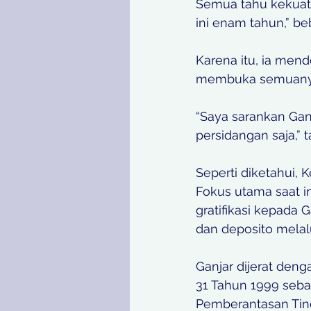
Semua tahu kekuata
ini enam tahun,” be
Karena itu, ia mend
membuka semuanya 
“Saya sarankan Gan
persidangan saja,” 
Seperti diketahui,
Fokus utama saat i
gratifikasi kepada 
dan deposito melalu
Ganjar dijerat den
31 Tahun 1999 seb
Pemberantasan Tind