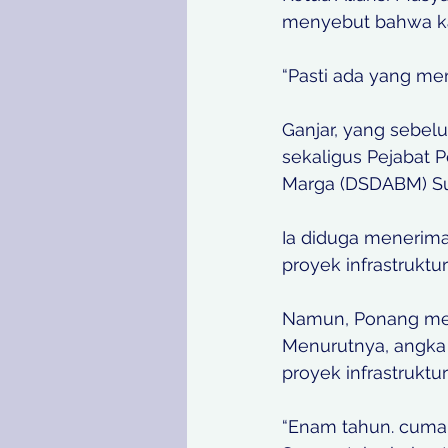
menyebut bahwa kas
“Pasti ada yang me
Ganjar, yang sebel
sekaligus Pejabat 
Marga (DSDABM) Sur
Ia diduga menerima
proyek infrastruktu
Namun, Ponang merag
Menurutnya, angka i
proyek infrastruktu
“Enam tahun. cuma Rp