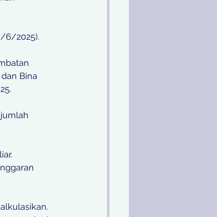
/6/2025).
embatan 
dan Bina 
25.
ejumlah 
ar. 
anggaran 
alkulasikan. 