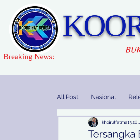
KOOR
BUK
Breaking News:
All Post
Nasional
Rel
Gaya Hidup
Pendidi
khoirulfatma13
26 
Tersangka