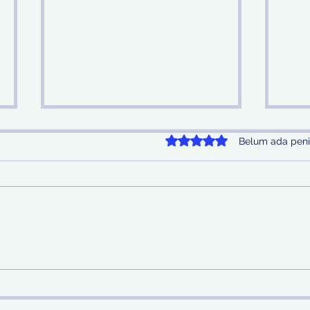
Dinilai 0 dari 5 bintang.
Belum ada peni
Sinergi Bea Cukai dan
Pem
Satgaspam Lanudal
SDA 
Juanda Gagalkan
Nas
Penyelundupan Narkotika
di Bandara Juanda