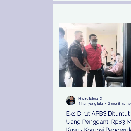
khoirulfatma13
1 hari yang lalu
2 menit mem
Eks Dirut APBS Dituntut
Uang Pengganti Rp83 M 
Kasus Korupsi Pengeru