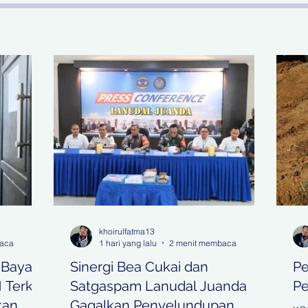
khoirulfatma13
baca
1 hari yang lalu
2 menit membaca
 Bayar
Sinergi Bea Cukai dan
Pe
Terkait
Satgaspam Lanudal Juanda
Pe
kan
Gagalkan Penyelundupan