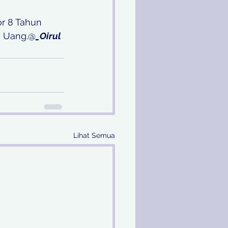
or 8 Tahun 
n Uang.@
_Oirul
Lihat Semua