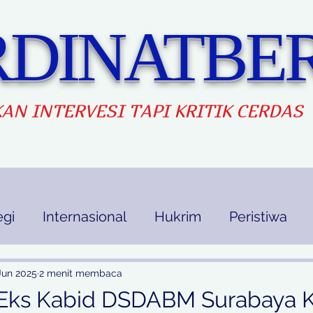
DINATBER
AN INTERVES
I TAPI KRITIK CERDAS
egi
Internasional
Hukrim
Peristiwa
kan
Ekbis
Opini
Indek Berita
Jun 2025
2 menit membaca
 Eks Kabid DSDABM Surabaya 