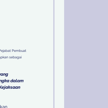
Pejabat Pembuat 
apkan sebagai 
yang 
ngka dalam 
 Kejaksaan 
hkan 