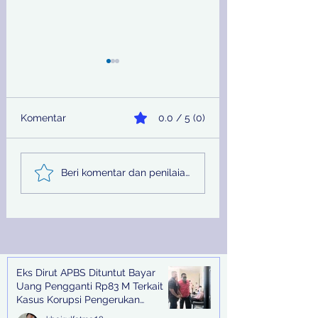
Komentar
0.0 / 5 (0)
Sinergi Bea Cukai dan
Pemprov Jatim
Beri komentar dan penilaian...
Satgaspam Lanudal
Melalui PU SDA
Juanda Gagalkan
Peringati Hari Su
Penyelundupan
Nasional
Narkotika di Bandara
Juanda
Eks Dirut APBS Dituntut Bayar
Recent Posts
Uang Pengganti Rp83 M Terkait
Kasus Korupsi Pengerukan
Tanjung Perak