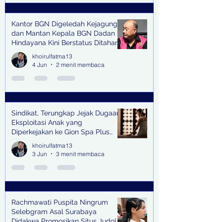
Kantor BGN Digeledah Kejagung
dan Mantan Kepala BGN Dadan
Hindayana Kini Berstatus Ditahan
khoirulfatma13
4 Jun
2 menit membaca
Sindikat, Terungkap Jejak Dugaan
Eksploitasi Anak yang
Diperkejakan ke Gion Spa Plus
and Pub Surabaya,
khoirulfatma13
3 Jun
3 menit membaca
Rachmawati Puspita Ningrum
Selebgram Asal Surabaya
Didakwa Promosikan Situs Judol,