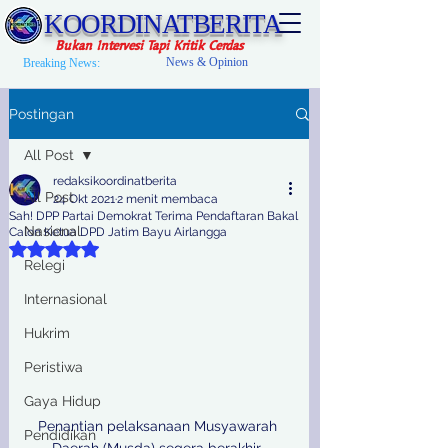
KOORDINATBERITA
Bukan Intervesi Tapi Kritik Cerdas
News & Opinion
Breaking News:
Postingan
All Post
redaksikoordinatberita
All Post
24 Okt 2021
2 menit membaca
Sah! DPP Partai Demokrat Terima Pendaftaran Bakal
Nasional
Calon Ketua DPD Jatim Bayu Airlangga
Dinilai NaN dari 5 bintang.
Relegi
Internasional
Hukrim
Peristiwa
Gaya Hidup
Penantian pelaksanaan Musyawarah 
Pendidikan
Daerah (Musda) segera berakhir. 