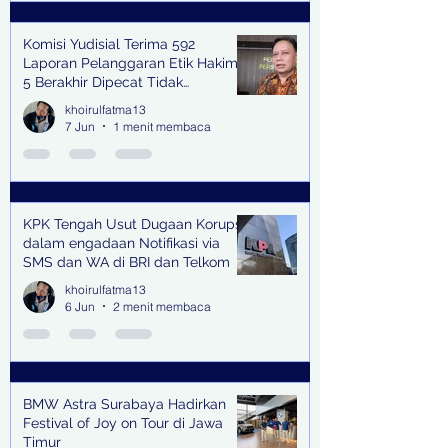
Komisi Yudisial Terima 592
Laporan Pelanggaran Etik Hakim,
5 Berakhir Dipecat Tidak
Terhormat
khoirulfatma13
7 Jun
1 menit membaca
KPK Tengah Usut Dugaan Korupsi
dalam engadaan Notifikasi via
SMS dan WA di BRI dan Telkom
khoirulfatma13
6 Jun
2 menit membaca
BMW Astra Surabaya Hadirkan
Festival of Joy on Tour di Jawa
Timur