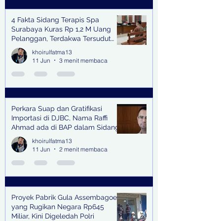
4 Fakta Sidang Terapis Spa
Surabaya Kuras Rp 1,2 M Uang
Pelanggan, Terdakwa Tersudut
oleh Keterangan Saksi Kunci
khoirulfatma13
11 Jun
3 menit membaca
Perkara Suap dan Gratifikasi
Importasi di DJBC, Nama Raffi
Ahmad ada di BAP dalam Sidang
khoirulfatma13
11 Jun
2 menit membaca
Proyek Pabrik Gula Assembagoes
yang Rugikan Negara Rp645
Miliar, Kini Digeledah Polri