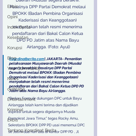
Ekbis
Pasalnya DPP Partai Demokrat melaui 
BPOKK (Badan Pembina Organisasi 
Opini
Kaderisasi dan Keanggotaan) 
menyatakan telah resmi menerima 
Indek Berita
pendaftaran dari Bakal Calon Ketua 
Kesehatan
DPD PD Jatim atas Nama Bayu 
Airlangga. (Foto: Ayul)
Korupsi
Blog
Koordinatberita.com
| JAKARTA- Penantian 
pelaksanaan Musyawarah Daerah (Musda) 
segera berakhir. Pasalnya DPP Partai 
Your Community
Demokrat melaui BPOKK (Badan Pembina 
Organisasi Kaderisasi dan Keanggotaan) 
News
menyatakan telah resmi menerima 
pendaftaran dari Bakal Calon Ketua DPD PD 
olahraga
Jatim atas Nama Bayu Airlangga. 
“Berkas Formulir dukungan DPC untuk Bayu 
Entertainment
Airlangga telah kami terima dan dijadikan 
Kriminal
aspirasi untuk segera digelarnya Musda 
Demokrat Jawa Timur,” tegas Rocky Amu, 
Ekbis
Sekretaris BPOKK DPP PD usai menemui DPC 
Tentang Koordinat Berita
se Jatim dua hari lalu di kantor DPP PD , Jl 