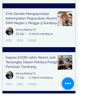
Emil Dardak Mengapresiasi
kekompakan Paguyuban Alumni
SMA Negeri 1 Hingga 9 Surabaya
(Pasmanbaya) dalam Kegiatan
khoirulfatma13
Halal Bihalal
23 Apr
2 menit membaca
Kepala ESDM Jatim Resmi Jadi
Tersangka Dalam Perkara Pungli
Perizinan Tambang
khoirulfatma13
17 Apr
2 menit membaca
Buron Terpidana Kasus Kredit
Fiktif yang masuk dalam daftar