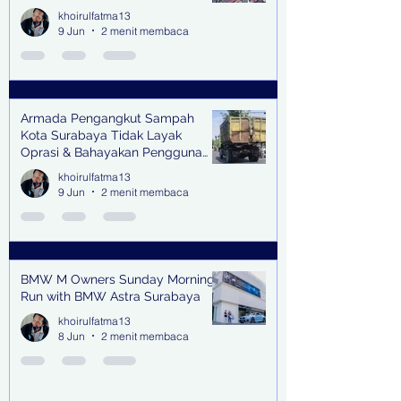
khoirulfatma13
9 Jun
2 menit membaca
Armada Pengangkut Sampah
Kota Surabaya Tidak Layak
Oprasi & Bahayakan Pengguna
Jalan
khoirulfatma13
9 Jun
2 menit membaca
BMW M Owners Sunday Morning
Run with BMW Astra Surabaya
khoirulfatma13
8 Jun
2 menit membaca