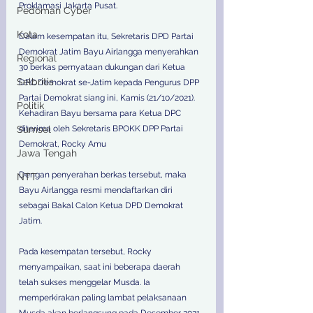
Proklamasi Jakarta Pusat.
Pedoman Cyber
Kota
Dalam kesempatan itu, Sekretaris DPD Partai 
Demokrat Jatim Bayu Airlangga menyerahkan 
Regional
30 berkas pernyataan dukungan dari Ketua 
Selbritis
DPC Demokrat se-Jatim kepada Pengurus DPP 
Partai Demokrat siang ini, Kamis (21/10/2021). 
Politik
Kehadiran Bayu bersama para Ketua DPC 
diterima oleh Sekretaris BPOKK DPP Partai 
Sumsel
Demokrat, Rocky Amu
Jawa Tengah
Dengan penyerahan berkas tersebut, maka 
NTT
Bayu Airlangga resmi mendaftarkan diri 
sebagai Bakal Calon Ketua DPD Demokrat 
Jatim. 
Pada kesempatan tersebut, Rocky 
menyampaikan, saat ini beberapa daerah 
telah sukses menggelar Musda. Ia 
memperkirakan paling lambat pelaksanaan 
Musda akan berlangsung pada Desember 2021 