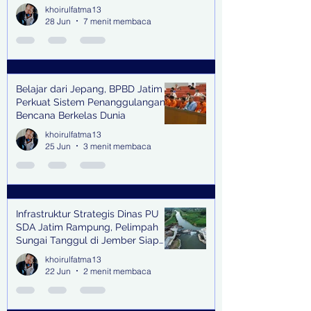
khoirulfatma13
28 Jun
7 menit membaca
Belajar dari Jepang, BPBD Jatim
Perkuat Sistem Penanggulangan
Bencana Berkelas Dunia
khoirulfatma13
25 Jun
3 menit membaca
Infrastruktur Strategis Dinas PU
SDA Jatim Rampung, Pelimpah
Sungai Tanggul di Jember Siap
Bangkitkan Swasembada Pangan
khoirulfatma13
dan Pengendali Banjir
22 Jun
2 menit membaca