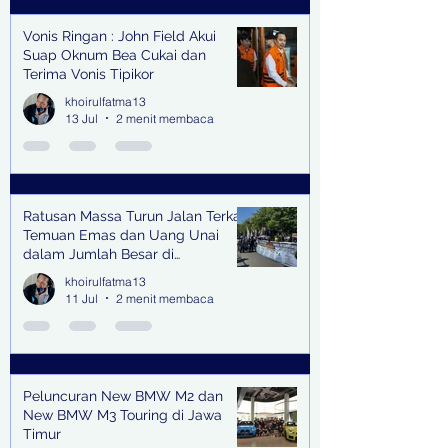
Vonis Ringan : John Field Akui
Suap Oknum Bea Cukai dan
Terima Vonis Tipikor
khoirulfatma13
13 Jul
2 menit membaca
Ratusan Massa Turun Jalan Terkait
Temuan Emas dan Uang Unai
dalam Jumlah Besar di
Lingkungan Jampidsus Kejaksaan
khoirulfatma13
Agung RI di Jakarta
11 Jul
2 menit membaca
Peluncuran New BMW M2 dan
New BMW M3 Touring di Jawa
Timur