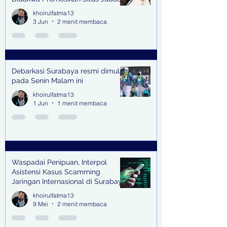
Raup Rp2 Juta dari Tiga Kali
khoirulfatma13
Endorse
3 Jun
2 menit membaca
Debarkasi Surabaya resmi dimulai
pada Senin Malam ini
khoirulfatma13
1 Jun
1 menit membaca
Waspadai Penipuan, Interpol
Asistensi Kasus Scamming
Jaringan Internasional di Surabaya
khoirulfatma13
9 Mei
2 menit membaca