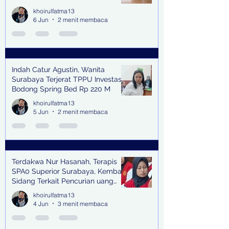
khoirulfatma13
6 Jun
2 menit membaca
Indah Catur Agustin, Wanita
Surabaya Terjerat TPPU Investasi
Bodong Spring Bed Rp 220 M
khoirulfatma13
5 Jun
2 menit membaca
Terdakwa Nur Hasanah, Terapis
SPA0 Superior Surabaya, Kembali
Sidang Terkait Pencurian uang
senilai Rp1,285 M di PN Surabaya
khoirulfatma13
4 Jun
3 menit membaca