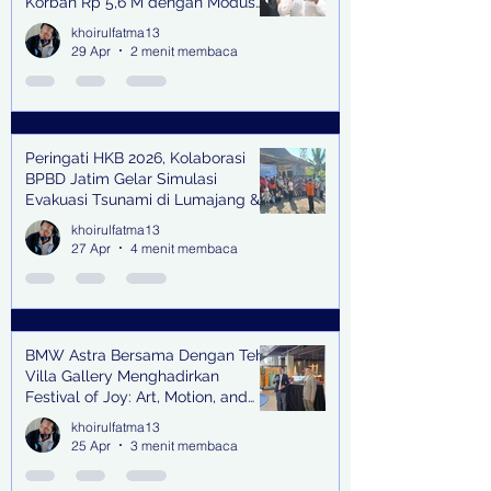
Korban Rp 5,6 M dengan Modus
Kerja Sama Impor Bodong
khoirulfatma13
29 Apr
2 menit membaca
Peringati HKB 2026, Kolaborasi
BPBD Jatim Gelar Simulasi
Evakuasi Tsunami di Lumajang &
Trenggalek
khoirulfatma13
27 Apr
4 menit membaca
BMW Astra Bersama Dengan Teh
Villa Gallery Menghadirkan
Festival of Joy: Art, Motion, and
Scent
khoirulfatma13
25 Apr
3 menit membaca