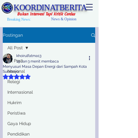
KOORDINATBERITA
Bukan Intervesi Tapi Kritik Cerdas
News & Opinion
Breaking News:
Postingan
All Post
khoirulfatma13
All Post
19 Jan
3 menit membaca
Menyusuri Masa Depan Energi dari Sampah Kota
Nasional
Surabaya
Dinilai NaN dari 5 bintang.
Relegi
Internasional
Hukrim
Peristiwa
Gaya Hidup
Pendidikan