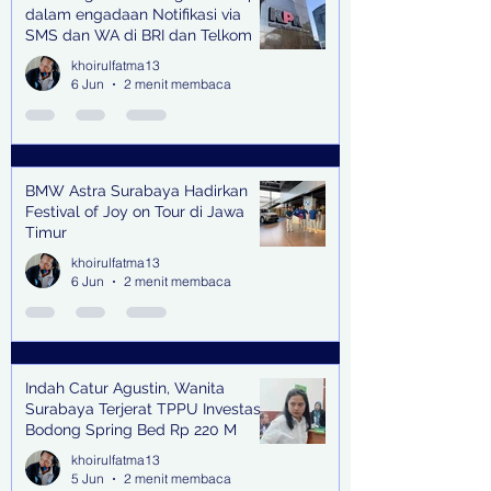
dalam engadaan Notifikasi via
SMS dan WA di BRI dan Telkom
khoirulfatma13
6 Jun
2 menit membaca
BMW Astra Surabaya Hadirkan
Festival of Joy on Tour di Jawa
Timur
khoirulfatma13
6 Jun
2 menit membaca
Indah Catur Agustin, Wanita
Surabaya Terjerat TPPU Investasi
Bodong Spring Bed Rp 220 M
khoirulfatma13
5 Jun
2 menit membaca