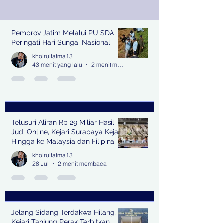
ke Malaysia dan
Filipina
Pemprov Jatim Melalui PU SDA
Recent Posts
Peringati Hari Sungai Nasional
khoirulfatma13
43 menit yang lalu
2 menit membaca
Telusuri Aliran Rp 29 Miliar Hasil
Judi Online, Kejari Surabaya Kejar
Hingga ke Malaysia dan Filipina
khoirulfatma13
28 Jul
2 menit membaca
Jelang Sidang Terdakwa Hilang,
Kejari Tanjung Perak Terbitkan