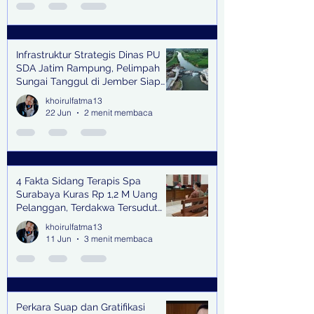
Infrastruktur Strategis Dinas PU
SDA Jatim Rampung, Pelimpah
Sungai Tanggul di Jember Siap
Bangkitkan Swasembada Pangan
khoirulfatma13
dan Pengendali Banjir
22 Jun
2 menit membaca
4 Fakta Sidang Terapis Spa
Surabaya Kuras Rp 1,2 M Uang
Pelanggan, Terdakwa Tersudut
oleh Keterangan Saksi Kunci
khoirulfatma13
11 Jun
3 menit membaca
Perkara Suap dan Gratifikasi