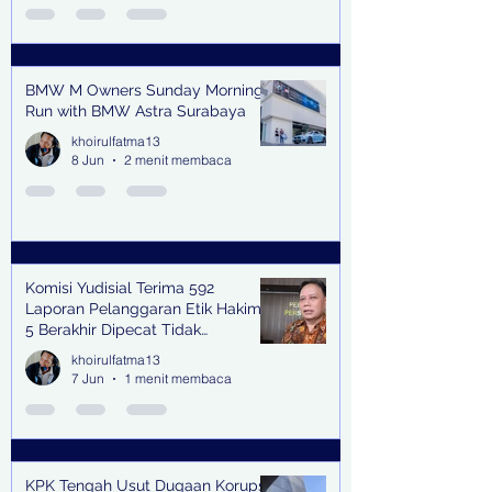
BMW M Owners Sunday Morning
Run with BMW Astra Surabaya
khoirulfatma13
8 Jun
2 menit membaca
Komisi Yudisial Terima 592
Laporan Pelanggaran Etik Hakim,
5 Berakhir Dipecat Tidak
Terhormat
khoirulfatma13
7 Jun
1 menit membaca
KPK Tengah Usut Dugaan Korupsi