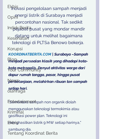
Ekbis
Inovasi pengelolaan sampah menjadi 
energi listrik di Surabaya menjadi 
Opini
percontohan nasional. Tak sedikit 
Indek Berita
pejabat pusat yang mondar mandir 
datang untuk melihat bagaimana 
Kesehatan
teknologi di PLTSa Benowo bekerja.  
Korupsi
KOORDINATBERITA.COM
 | Surabaya –Sampah 
Blog
menjadi persoalan klasik yang dihadapi kota-
kota metropolis. Denyut aktivitas warga dari 
Your Community
dapur rumah tangga, pasar, hingga pusat 
News
perbelanjaan, melahirkan ribuan ton sampah 
setiap hari. 
olahraga
Entertainment
"Sementara sampah non organik diolah 
menggunakan teknologi termokimia atau 
Kriminal
gasifikasi power plan. Teknologi ini 
Ekbis
menghasilkan listrik 9 MW setiap harinya," 
sambung dia.  
Tentang Koordinat Berita