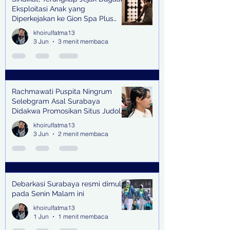
Eksploitasi Anak yang
Diperkejakan ke Gion Spa Plus
and Pub Surabaya,
khoirulfatma13
3 Jun
3 menit membaca
Rachmawati Puspita Ningrum
Selebgram Asal Surabaya
Didakwa Promosikan Situs Judol,
Raup Rp2 Juta dari Tiga Kali
khoirulfatma13
Endorse
3 Jun
2 menit membaca
Debarkasi Surabaya resmi dimulai
pada Senin Malam ini
khoirulfatma13
1 Jun
1 menit membaca