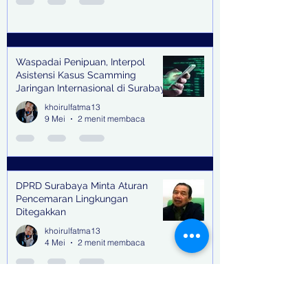
Waspadai Penipuan, Interpol
Asistensi Kasus Scamming
Jaringan Internasional di Surabaya
khoirulfatma13
9 Mei
2 menit membaca
DPRD Surabaya Minta Aturan
Pencemaran Lingkungan
Ditegakkan
khoirulfatma13
4 Mei
2 menit membaca