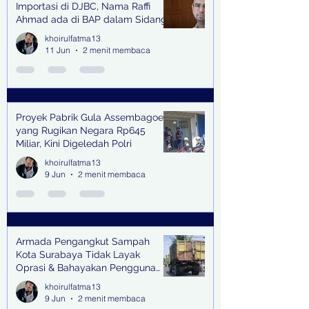
Importasi di DJBC, Nama Raffi
Ahmad ada di BAP dalam Sidang
khoirulfatma13
11 Jun
2 menit membaca
Proyek Pabrik Gula Assembagoes
yang Rugikan Negara Rp645
Miliar, Kini Digeledah Polri
khoirulfatma13
9 Jun
2 menit membaca
Armada Pengangkut Sampah
Kota Surabaya Tidak Layak
Oprasi & Bahayakan Pengguna
Jalan
khoirulfatma13
9 Jun
2 menit membaca