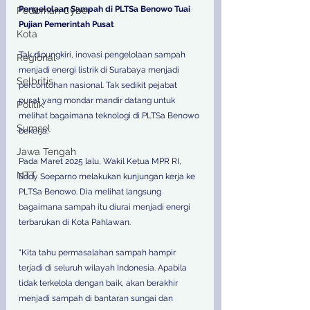
Pengelolaan Sampah di PLTSa Benowo Tuai 
Pedoman Cyber
Pujian Pemerintah Pusat
Kota
Tak dipungkiri, inovasi pengelolaan sampah 
Regional
menjadi energi listrik di Surabaya menjadi 
Selbritis
percontohan nasional. Tak sedikit pejabat 
pusat yang mondar mandir datang untuk 
Politik
melihat bagaimana teknologi di PLTSa Benowo 
Sumsel
bekerja.  
Jawa Tengah
Pada Maret 2025 lalu, Wakil Ketua MPR RI, 
NTT
Eddy Soeparno melakukan kunjungan kerja ke 
PLTSa Benowo. Dia melihat langsung 
bagaimana sampah itu diurai menjadi energi 
terbarukan di Kota Pahlawan.  
"Kita tahu permasalahan sampah hampir 
terjadi di seluruh wilayah Indonesia. Apabila 
tidak terkelola dengan baik, akan berakhir 
menjadi sampah di bantaran sungai dan 