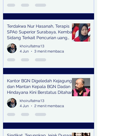
Terdakwa Nur Hasanah, Terapis
SPA0 Superior Surabaya, Kembali
Sidang Terkait Pencurian uang
senilai Rp1,285 M di PN Surabaya
khoirulfatma13
4 Jun
3 menit membaca
Kantor BGN Digeledah Kejagung
dan Mantan Kepala BGN Dadan
Hindayana Kini Berstatus Ditahan
khoirulfatma13
4 Jun
2 menit membaca
Sindikat, Terungkap Jejak Dugaan