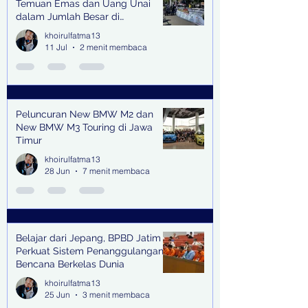
Temuan Emas dan Uang Unai
dalam Jumlah Besar di
Lingkungan Jampidsus Kejaksaan
khoirulfatma13
Agung RI di Jakarta
11 Jul
2 menit membaca
Peluncuran New BMW M2 dan
New BMW M3 Touring di Jawa
Timur
khoirulfatma13
28 Jun
7 menit membaca
Belajar dari Jepang, BPBD Jatim
Perkuat Sistem Penanggulangan
Bencana Berkelas Dunia
khoirulfatma13
25 Jun
3 menit membaca