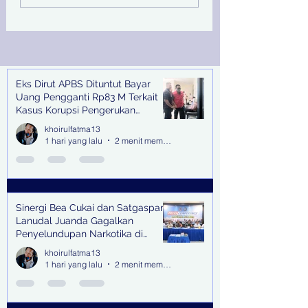
Juanda Gagalkan
Peringati Hari Su
Penyelundupan
Nasional
Narkotika di Bandara
Juanda
Eks Dirut APBS Dituntut Bayar
Recent Posts
Uang Pengganti Rp83 M Terkait
Kasus Korupsi Pengerukan
Tanjung Perak
khoirulfatma13
1 hari yang lalu
2 menit membaca
Sinergi Bea Cukai dan Satgaspam
Lanudal Juanda Gagalkan
Penyelundupan Narkotika di
Bandara Juanda
khoirulfatma13
1 hari yang lalu
2 menit membaca