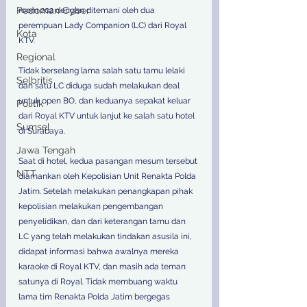
Pedoman Cyber
room 202 dengan ditemani oleh dua 
perempuan Lady Companion (LC) dari Royal 
Kota
KTV. 
Regional
Tidak berselang lama salah satu tamu lelaki 
Selbritis
dan satu LC diduga sudah melakukan deal 
untuk open BO, dan keduanya sepakat keluar 
Politik
dari Royal KTV untuk lanjut ke salah satu hotel 
Sumsel
di Surabaya. 
Jawa Tengah
Saat di hotel, kedua pasangan mesum tersebut 
NTT
diamankan oleh Kepolisian Unit Renakta Polda 
Jatim. Setelah melakukan penangkapan pihak 
kepolisian melakukan pengembangan 
penyelidikan, dan dari keterangan tamu dan 
LC yang telah melakukan tindakan asusila ini, 
didapat informasi bahwa awalnya mereka 
karaoke di Royal KTV, dan masih ada teman 
satunya di Royal. Tidak membuang waktu 
lama tim Renakta Polda Jatim bergegas 