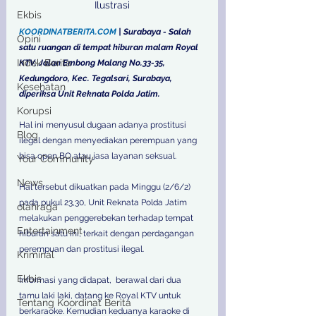
Ilustrasi
Ekbis
KOORDINATBERITA.COM
 | Surabaya - Salah 
Opini
satu ruangan di tempat hiburan malam Royal 
Indek Berita
KTV, Jalan Embong Malang No.33-35, 
Kedungdoro, Kec. Tegalsari, Surabaya, 
Kesehatan
diperiksa Unit Reknata Polda Jatim. 
Korupsi
Hal ini menyusul dugaan adanya prostitusi 
Blog
ilegal dengan menyediakan perempuan yang 
bisa open BO atau jasa layanan seksual. 
Your Community
News
Hal tersebut dikuatkan pada Minggu (2/6/2) 
pada pukul 23,30, Unit Reknata Polda Jatim 
olahraga
melakukan penggerebekan terhadap tempat 
Entertainment
hiburan satu ini, terkait dengan perdagangan 
perempuan dan prostitusi ilegal. 
Kriminal
Ekbis
Informasi yang didapat,  berawal dari dua 
tamu laki laki, datang ke Royal KTV untuk 
Tentang Koordinat Berita
berkaraoke. Kemudian keduanya karaoke di 