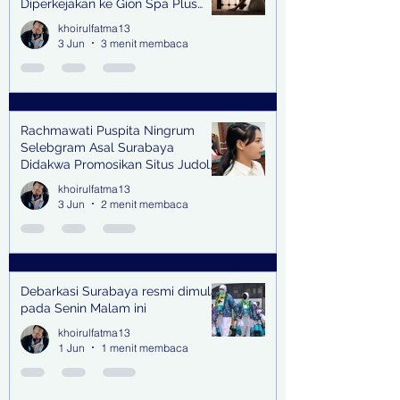
Diperkejakan ke Gion Spa Plus
and Pub Surabaya,
khoirulfatma13
3 Jun
3 menit membaca
Rachmawati Puspita Ningrum
Selebgram Asal Surabaya
Didakwa Promosikan Situs Judol,
Raup Rp2 Juta dari Tiga Kali
khoirulfatma13
Endorse
3 Jun
2 menit membaca
Debarkasi Surabaya resmi dimulai
pada Senin Malam ini
khoirulfatma13
1 Jun
1 menit membaca