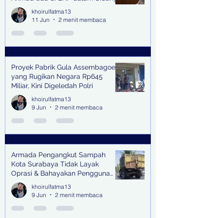
khoirulfatma13
11 Jun
2 menit membaca
Proyek Pabrik Gula Assembagoes
yang Rugikan Negara Rp645
Miliar, Kini Digeledah Polri
khoirulfatma13
9 Jun
2 menit membaca
Armada Pengangkut Sampah
Kota Surabaya Tidak Layak
Oprasi & Bahayakan Pengguna
Jalan
khoirulfatma13
9 Jun
2 menit membaca