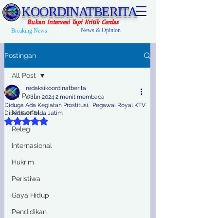
KOORDINATBERITA
Bukan Intervesi Tapi Kritik Cerdas
News & Opinion
Breaking News:
Postingan
All Post
redaksikoordinatberita
All Post
4 Jun 2024
2 menit membaca
Diduga Ada Kegiatan Prostitusi, Pegawai Royal KTV
Nasional
Diperiksa Polda Jatim
Dinilai NaN dari 5 bintang.
Relegi
Internasional
Hukrim
Peristiwa
Gaya Hidup
Pendidikan