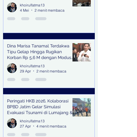
khoirulfatma13
4 Mei
2 menit membaca
Dina Marisa Tanamal Terdakwa
Tipu Gelap Hingga Rugikan
Korban Rp 5,6 M dengan Modus
Kerja Sama Impor Bodong
khoirulfatma13
29 Apr
2 menit membaca
Peringati HKB 2026, Kolaborasi
BPBD Jatim Gelar Simulasi
Evakuasi Tsunami di Lumajang &
Trenggalek
khoirulfatma13
27 Apr
4 menit membaca