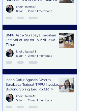
khoirulfatma13
6 Jun
2 menit membaca
BMW Astra Surabaya Hadirkan
Festival of Joy on Tour di Jawa
Timur
khoirulfatma13
6 Jun
2 menit membaca
Indah Catur Agustin, Wanita
Surabaya Terjerat TPPU Investasi
Bodong Spring Bed Rp 220 M
khoirulfatma13
5 Jun
2 menit membaca