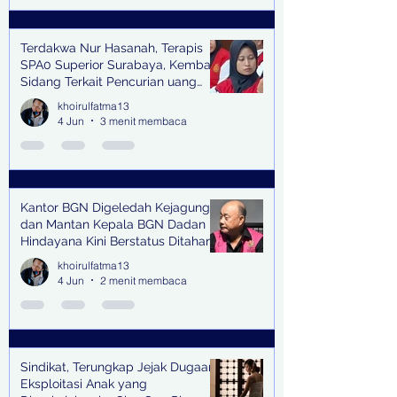
Terdakwa Nur Hasanah, Terapis
SPA0 Superior Surabaya, Kembali
Sidang Terkait Pencurian uang
senilai Rp1,285 M di PN Surabaya
khoirulfatma13
4 Jun
3 menit membaca
Kantor BGN Digeledah Kejagung
dan Mantan Kepala BGN Dadan
Hindayana Kini Berstatus Ditahan
khoirulfatma13
4 Jun
2 menit membaca
Sindikat, Terungkap Jejak Dugaan
Eksploitasi Anak yang