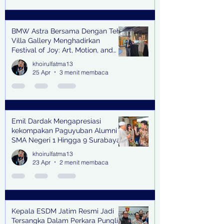
BMW Astra Bersama Dengan Teh
Villa Gallery Menghadirkan
Festival of Joy: Art, Motion, and
Scent
khoirulfatma13
25 Apr
3 menit membaca
Emil Dardak Mengapresiasi
kekompakan Paguyuban Alumni
SMA Negeri 1 Hingga 9 Surabaya
(Pasmanbaya) dalam Kegiatan
khoirulfatma13
Halal Bihalal
23 Apr
2 menit membaca
Kepala ESDM Jatim Resmi Jadi
Tersangka Dalam Perkara Pungli