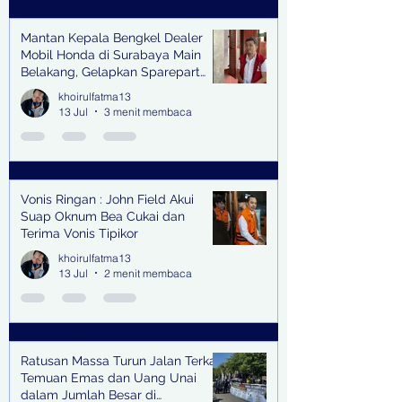
Mantan Kepala Bengkel Dealer
Mobil Honda di Surabaya Main
Belakang, Gelapkan Sparepart
Senilai Rp 1,9 Miliar
khoirulfatma13
13 Jul
3 menit membaca
Vonis Ringan : John Field Akui
Suap Oknum Bea Cukai dan
Terima Vonis Tipikor
khoirulfatma13
13 Jul
2 menit membaca
Ratusan Massa Turun Jalan Terkait
Temuan Emas dan Uang Unai
dalam Jumlah Besar di