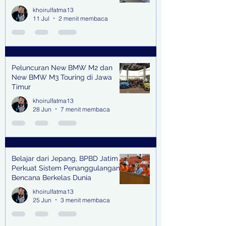
Lingkungan Jampidsus Kejaksaan
khoirulfatma13
Agung RI di Jakarta
11 Jul
2 menit membaca
Peluncuran New BMW M2 dan
New BMW M3 Touring di Jawa
Timur
khoirulfatma13
28 Jun
7 menit membaca
Belajar dari Jepang, BPBD Jatim
Perkuat Sistem Penanggulangan
Bencana Berkelas Dunia
khoirulfatma13
25 Jun
3 menit membaca