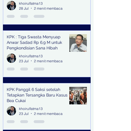
khoirulfatma13
28 Jul
2 menit membaca
KPK : Tiga Swasta Menyuap
Anwar Sadad Rp 6,9 M untuk
Pengkondisian Sana Hibah
khoirulfatma13
23 Jul
2 menit membaca
KPK Panggil 6 Saksi setelah
Tetapkan Tersangka Baru Kasus
Bea Cukai
khoirulfatma13
23 Jul
2 menit membaca