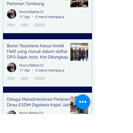
Perizinan Tambang
khoirulfatma13
17 Apr
2 menit membaca
Buron Terpidana Kasus Kredit
Fiktif yang masuk dalam daftar
DPO Sejak 2020, Kini Ditangkap
Kejari Surabaya
khoirulfatma13
17 Apr
3 menit membaca
Diduga Maladministrasi Perijinan,
Dinas ESDM Digeleda Kejati Jatim
khoirulfatma13
16 Apr
1 menit membaca