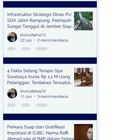
Infrastruktur Strategis Dinas PU
SDA Jatim Rampung, Pelimpah
Sungai Tanggul di Jember Siap
Bangkitkan Swasembada Pangan
khoirulfatma13
dan Pengendali Banjir
22 Jun
2 menit membaca
4 Fakta Sidang Terapis Spa
Surabaya Kuras Rp 1,2 M Uang
Pelanggan, Terdakwa Tersudut
oleh Keterangan Saksi Kunci
khoirulfatma13
11 Jun
3 menit membaca
Perkara Suap dan Gratifikasi
Importasi di DJBC, Nama Raffi
Ahmad ada di BAP dalam Sidang