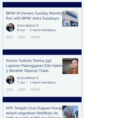
BMW M Owners Sunday Morning
Run with BMW Astra Surabaya
khoirulfatma13
8 Jun
2 menit membaca
Komisi Yudisial Terima 592
Laporan Pelanggaran Etik Hakim,
5 Berakhir Dipecat Tidak
Terhormat
khoirulfatma13
7 Jun
1 menit membaca
KPK Tengah Usut Dugaan Korupsi
dalam engadaan Notifikasi via
SMS dan WA di BRI dan Telkom