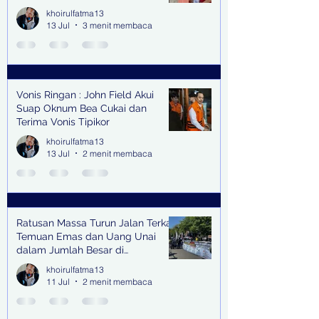
Senilai Rp 1,9 Miliar
khoirulfatma13
13 Jul
3 menit membaca
Vonis Ringan : John Field Akui
Suap Oknum Bea Cukai dan
Terima Vonis Tipikor
khoirulfatma13
13 Jul
2 menit membaca
Ratusan Massa Turun Jalan Terkait
Temuan Emas dan Uang Unai
dalam Jumlah Besar di
Lingkungan Jampidsus Kejaksaan
khoirulfatma13
Agung RI di Jakarta
11 Jul
2 menit membaca