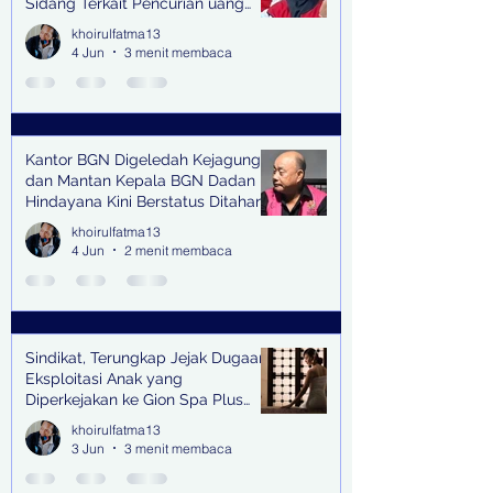
Sidang Terkait Pencurian uang
senilai Rp1,285 M di PN Surabaya
khoirulfatma13
4 Jun
3 menit membaca
Kantor BGN Digeledah Kejagung
dan Mantan Kepala BGN Dadan
Hindayana Kini Berstatus Ditahan
khoirulfatma13
4 Jun
2 menit membaca
Sindikat, Terungkap Jejak Dugaan
Eksploitasi Anak yang
Diperkejakan ke Gion Spa Plus
and Pub Surabaya,
khoirulfatma13
3 Jun
3 menit membaca