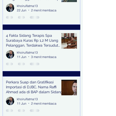
Bangkitkan Swasembada Pangan
khoirulfatma13
dan Pengendali Banjir
22 Jun
2 menit membaca
4 Fakta Sidang Terapis Spa
Surabaya Kuras Rp 1,2 M Uang
Pelanggan, Terdakwa Tersudut
oleh Keterangan Saksi Kunci
khoirulfatma13
11 Jun
3 menit membaca
Perkara Suap dan Gratifikasi
Importasi di DJBC, Nama Raffi
Ahmad ada di BAP dalam Sidang
khoirulfatma13
11 Jun
2 menit membaca