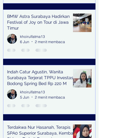
BMW Astra Surabaya Hadirkan
Festival of Joy on Tour di Jawa
Timur
khoirulfatma13
6 Jun
2 menit membaca
Indah Catur Agustin, Wanita
Surabaya Terjerat TPPU Investasi
Bodong Spring Bed Rp 220 M
khoirulfatma13
5 Jun
2 menit membaca
Terdakwa Nur Hasanah, Terapis
SPA0 Superior Surabaya, Kembali