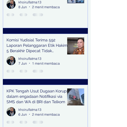
khoirulfatma13
8 Jun
2 menit membaca
Komisi Yudisial Terima 592
Laporan Pelanggaran Etik Hakim,
5 Berakhir Dipecat Tidak
Terhormat
khoirulfatma13
7 Jun
1 menit membaca
KPK Tengah Usut Dugaan Korupsi
dalam engadaan Notifikasi via
SMS dan WA di BRI dan Telkom
khoirulfatma13
6 Jun
2 menit membaca