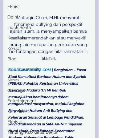
Ekbis
Opini
Muttaqin Choiri, M.HI. menyoroti 
fenomena bullying dari perspektif 
Indek Berita
ajaran Islam. Ia menyampaikan bahwa 
Kesehatan
perilaku merendahkan atau menyakiti 
orang lain merupakan perbuatan yang 
Korupsi
bertentangan dengan nilai rahmatan lil 
‘alamin. 
Blog
Your Community
KOORDINATBERITA.COM
 | Bangkalan – Pusat 
Studi Konsultasi Bantuan Hukum dan Syariah 
News
(PSBHS) Fakultas Keislaman Universitas 
olahraga
Trunojoyo Madura (UTM) kembali 
menunjukkan komitmennya dalam 
Entertainment
mengedukasi masyarakat, melalui kegiatan 
Penyuluhan Hukum Anti Bullying dan 
Kriminal
Kekerasan Seksual di Lembaga Pendidikan, 
Ekbis
yang dilaksanakan di SMA An-Nur Yayasan 
Nurul Huda, Desa Pakong, Kecamatan 
Tentang Koordinat Berita
Modung, Kabupaten Bangkalan, Sabtu, 