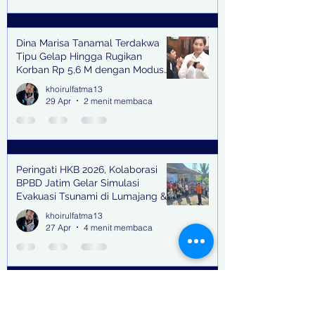
Dina Marisa Tanamal Terdakwa
Tipu Gelap Hingga Rugikan
Korban Rp 5,6 M dengan Modus
Kerja Sama Impor Bodong
khoirulfatma13
29 Apr
2 menit membaca
Peringati HKB 2026, Kolaborasi
BPBD Jatim Gelar Simulasi
Evakuasi Tsunami di Lumajang &
Trenggalek
khoirulfatma13
27 Apr
4 menit membaca
BMW Astra Bersama Dengan Teh
Villa Gallery Menghadirkan