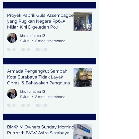
Proyek Pabrik Gula Assembagoes
yang Rugikan Negara Rp645
Miliar, Kini Digeledah Polri
khoirulfatma13
9 Jun
2 menit membaca
Armada Pengangkut Sampah
Kota Surabaya Tidak Layak
Oprasi & Bahayakan Pengguna
Jalan
khoirulfatma13
9 Jun
2 menit membaca
BMW M Owners Sunday Morning
Run with BMW Astra Surabaya