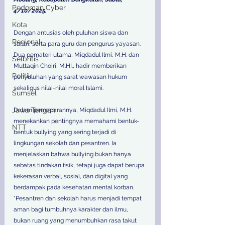
Pedoman Cyber
4/10/2025. 
Kota
Dengan antusias oleh puluhan siswa dan 
Regional
santri, serta para guru dan pengurus yayasan. 
Dua pemateri utama, Miqdadul Ilmi, M.H. dan 
Selbritis
Muttaqin Choiri, M.HI., hadir memberikan 
Politik
penyuluhan yang sarat wawasan hukum 
sekaligus nilai-nilai moral Islami. 
Sumsel
Jawa Tengah
Dalam pemaparannya, Miqdadul Ilmi, M.H. 
menekankan pentingnya memahami bentuk-
NTT
bentuk bullying yang sering terjadi di 
lingkungan sekolah dan pesantren. Ia 
menjelaskan bahwa bullying bukan hanya 
sebatas tindakan fisik, tetapi juga dapat berupa 
kekerasan verbal, sosial, dan digital yang 
berdampak pada kesehatan mental korban. 
“Pesantren dan sekolah harus menjadi tempat 
aman bagi tumbuhnya karakter dan ilmu, 
bukan ruang yang menumbuhkan rasa takut 