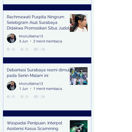
Rachmawati Puspita Ningrum
Selebgram Asal Surabaya
Didakwa Promosikan Situs Judol,
Raup Rp2 Juta dari Tiga Kali
khoirulfatma13
Endorse
3 Jun
2 menit membaca
Debarkasi Surabaya resmi dimulai
pada Senin Malam ini
khoirulfatma13
1 Jun
1 menit membaca
Waspadai Penipuan, Interpol
Asistensi Kasus Scamming