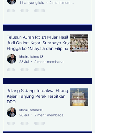
1 hari yang lalu
2 menit membaca
Telusuri Aliran Rp 29 Miliar Hasil
Judi Online, Kejari Surabaya Kejar
Hingga ke Malaysia dan Filipina
khoirulfatma13
28 Jul
2 menit membaca
Jelang Sidang Terdakwa Hilang,
Kejari Tanjung Perak Terbitkan
DPO
khoirulfatma13
28 Jul
2 menit membaca