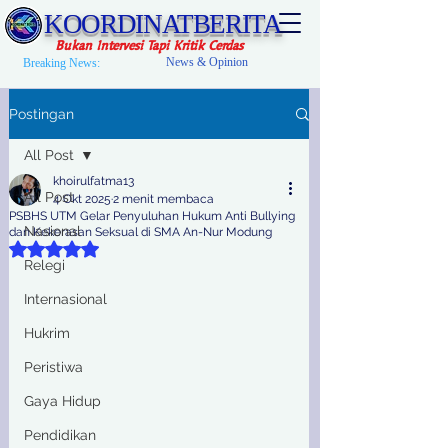
KOORDINATBERITA
Bukan Intervesi Tapi Kritik Cerdas
News & Opinion
Breaking News:
Postingan
All Post
khoirulfatma13
All Post
4 Okt 2025
2 menit membaca
PSBHS UTM Gelar Penyuluhan Hukum Anti Bullying
Nasional
dan Kekerasan Seksual di SMA An-Nur Modung
Dinilai NaN dari 5 bintang.
Relegi
Internasional
Hukrim
Peristiwa
Gaya Hidup
Pendidikan