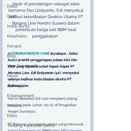
Hadir di persidangan sebagai saksi 
Ekbis
bersama Eko Lisdiyanto, Edi menyebut 
Opini
indikasi keterlibatan Direktur Utama PT 
Bahana Line Hendro Suseno dalam 
Indek Berita
penentuan harga beli BBM hasil 
Kesehatan
penggelapan.  

Korupsi
KOORDINATBERITA.COM
| Surabaya - Saksi 
Blog
kunci praktik penggelapan jutaan kilo liter 
Your Community
BBM yang dipasok untuk kapal-kapal PT 
Meratus Line, Edi Setiyawan (42), menyebut 
News
adanya indikasi keterlibatan direksi PT 
olahraga
Bahana Line.
Entertainment
Hal ini dikatakan Edi saat menjalani sidang 
lanjutan, pada Jumat, (10/2), di Pengadilan 
Kriminal
Negeri Surabaya. 
Ekbis
PT Bahana Line adalah vendor yang memasok 
Tentang Koordinat Berita
bahan bakar minyak (BBM) jenis MFO (marine 