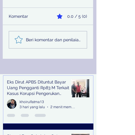
Komentar
0.0 / 5 (0)
Sinergi Bea Cukai dan
Pemprov Jatim
Beri komentar dan penilaian...
Satgaspam Lanudal
Melalui PU SDA
Juanda Gagalkan
Peringati Hari Su
Penyelundupan
Nasional
Narkotika di Bandara
Juanda
Eks Dirut APBS Dituntut Bayar
Recent Posts
Uang Pengganti Rp83 M Terkait
Kasus Korupsi Pengerukan
Tanjung Perak
khoirulfatma13
3 hari yang lalu
2 menit membaca