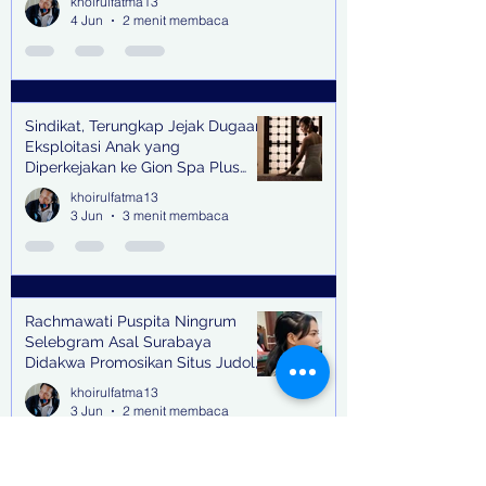
khoirulfatma13
4 Jun
2 menit membaca
Sindikat, Terungkap Jejak Dugaan
Eksploitasi Anak yang
Diperkejakan ke Gion Spa Plus
and Pub Surabaya,
khoirulfatma13
3 Jun
3 menit membaca
Rachmawati Puspita Ningrum
Selebgram Asal Surabaya
Didakwa Promosikan Situs Judol,
Raup Rp2 Juta dari Tiga Kali
khoirulfatma13
Endorse
3 Jun
2 menit membaca