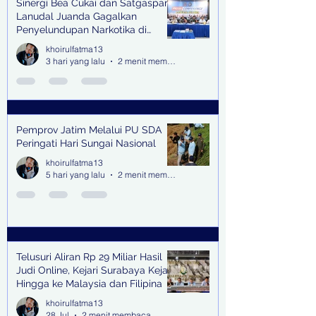
Sinergi Bea Cukai dan Satgaspam
Lanudal Juanda Gagalkan
Penyelundupan Narkotika di
Bandara Juanda
khoirulfatma13
3 hari yang lalu
2 menit membaca
Pemprov Jatim Melalui PU SDA
Peringati Hari Sungai Nasional
khoirulfatma13
5 hari yang lalu
2 menit membaca
Telusuri Aliran Rp 29 Miliar Hasil
Judi Online, Kejari Surabaya Kejar
Hingga ke Malaysia dan Filipina
khoirulfatma13
28 Jul
2 menit membaca