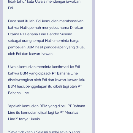
tidak tahu,” kata Uwais mendengar jawaban 
Edi.  
Pada saat itulah, Edi kemudian membenarkan 
bahwa Halik pernah menyebut nama Direktur 
Utama PT Bahana Line Hendro Suseno 
sebagai orang tempat Halik meminta harga 
pembelian BBM hasil penggelapan yang dijual 
oleh Edi dan kawan-kawan.  
Uwais kemudian meminta konfirmasi ke Edi 
bahwa BBM yang dipasok PT Bahana Line 
diselewengkan oleh Edi dan kawan-kawan lalu 
BBM hasil penggelapan itu dibeli lagi oleh PT 
Bahana Line.  
“Apakah kemudian BBM yang dibeli PT Bahana 
Line itu kemudian dijual lagi ke PT Meratus 
Line?” tanya Uwais.  
“Saya tidak tahu. Selesai suplai saya pulang,” 