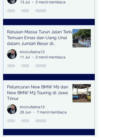
13 Jul
2 menit membaca
Ratusan Massa Turun Jalan Terkait
Temuan Emas dan Uang Unai
dalam Jumlah Besar di
Lingkungan Jampidsus Kejaksaan
khoirulfatma13
Agung RI di Jakarta
11 Jul
2 menit membaca
Peluncuran New BMW M2 dan
New BMW M3 Touring di Jawa
Timur
khoirulfatma13
28 Jun
7 menit membaca