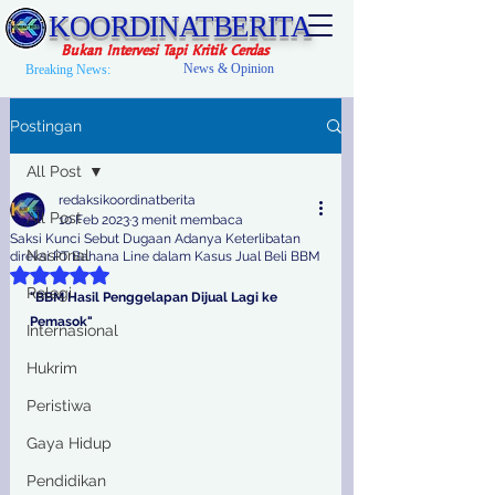
KOORDINATBERITA
Bukan Intervesi Tapi Kritik Cerdas
News & Opinion
Breaking News:
Postingan
All Post
redaksikoordinatberita
All Post
10 Feb 2023
3 menit membaca
Saksi Kunci Sebut Dugaan Adanya Keterlibatan
Nasional
direksi PT Bahana Line dalam Kasus Jual Beli BBM
Dinilai NaN dari 5 bintang.
Relegi
"BBM Hasil Penggelapan Dijual Lagi ke 
Pemasok"
Internasional
Hukrim
Peristiwa
Gaya Hidup
Pendidikan