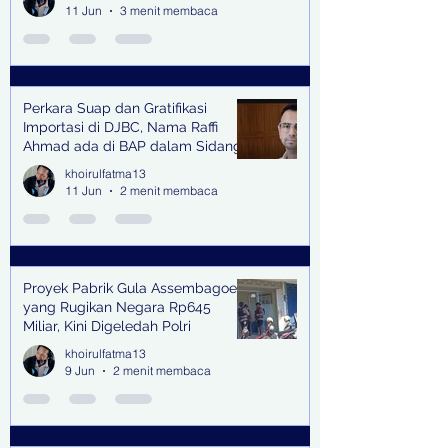
11 Jun
3 menit membaca
Perkara Suap dan Gratifikasi
Importasi di DJBC, Nama Raffi
Ahmad ada di BAP dalam Sidang
khoirulfatma13
11 Jun
2 menit membaca
Proyek Pabrik Gula Assembagoes
yang Rugikan Negara Rp645
Miliar, Kini Digeledah Polri
khoirulfatma13
9 Jun
2 menit membaca