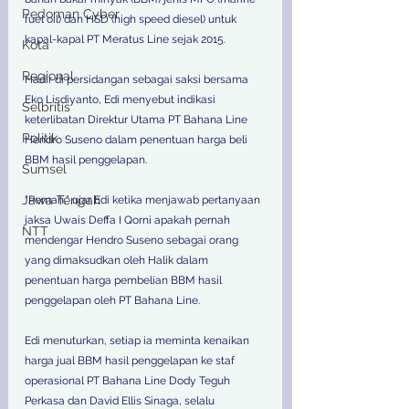
Pedoman Cyber
fuel oil) dan HSD (high speed diesel) untuk 
kapal-kapal PT Meratus Line sejak 2015.  
Kota
Regional
Hadir di persidangan sebagai saksi bersama 
Eko Lisdiyanto, Edi menyebut indikasi 
Selbritis
keterlibatan Direktur Utama PT Bahana Line 
Politik
Hendro Suseno dalam penentuan harga beli 
BBM hasil penggelapan.  
Sumsel
Jawa Tengah
“Pernah,” ujar Edi ketika menjawab pertanyaan 
jaksa Uwais Deffa I Qorni apakah pernah 
NTT
mendengar Hendro Suseno sebagai orang 
yang dimaksudkan oleh Halik dalam 
penentuan harga pembelian BBM hasil 
penggelapan oleh PT Bahana Line.  
Edi menuturkan, setiap ia meminta kenaikan 
harga jual BBM hasil penggelapan ke staf 
operasional PT Bahana Line Dody Teguh 
Perkasa dan David Ellis Sinaga, selalu 