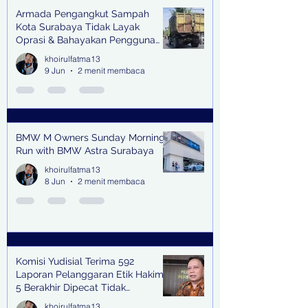
Armada Pengangkut Sampah
Kota Surabaya Tidak Layak
Oprasi & Bahayakan Pengguna
Jalan
khoirulfatma13
9 Jun
2 menit membaca
BMW M Owners Sunday Morning
Run with BMW Astra Surabaya
khoirulfatma13
8 Jun
2 menit membaca
Komisi Yudisial Terima 592
Laporan Pelanggaran Etik Hakim,
5 Berakhir Dipecat Tidak
Terhormat
khoirulfatma13