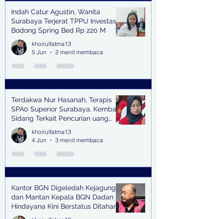
Indah Catur Agustin, Wanita
Surabaya Terjerat TPPU Investasi
Bodong Spring Bed Rp 220 M
khoirulfatma13
5 Jun
2 menit membaca
Terdakwa Nur Hasanah, Terapis
SPA0 Superior Surabaya, Kembali
Sidang Terkait Pencurian uang
senilai Rp1,285 M di PN Surabaya
khoirulfatma13
4 Jun
3 menit membaca
Kantor BGN Digeledah Kejagung
dan Mantan Kepala BGN Dadan
Hindayana Kini Berstatus Ditahan