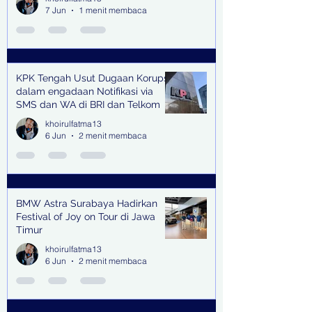
7 Jun
1 menit membaca
KPK Tengah Usut Dugaan Korupsi
dalam engadaan Notifikasi via
SMS dan WA di BRI dan Telkom
khoirulfatma13
6 Jun
2 menit membaca
BMW Astra Surabaya Hadirkan
Festival of Joy on Tour di Jawa
Timur
khoirulfatma13
6 Jun
2 menit membaca