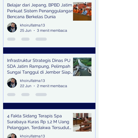
Belajar dari Jepang, BPBD Jatim
Perkuat Sistem Penanggulangan
Bencana Berkelas Dunia
khoirulfatma13
25 Jun
3 menit membaca
Infrastruktur Strategis Dinas PU
SDA Jatim Rampung, Pelimpah
Sungai Tanggul di Jember Siap
Bangkitkan Swasembada Pangan
khoirulfatma13
dan Pengendali Banjir
22 Jun
2 menit membaca
4 Fakta Sidang Terapis Spa
Surabaya Kuras Rp 1,2 M Uang
Pelanggan, Terdakwa Tersudut
oleh Keterangan Saksi Kunci
khoirulfatma13