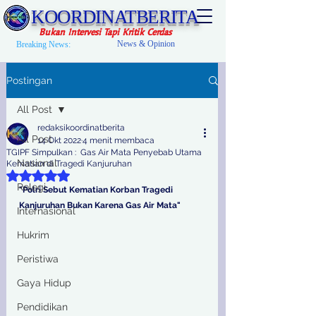
KOORDINATBERITA
Bukan Intervesi Tapi Kritik Cerdas
News & Opinion
Breaking News:
Postingan
All Post
redaksikoordinatberita
All Post
14 Okt 2022
4 menit membaca
TGIPF Simpulkan : Gas Air Mata Penyebab Utama
Nasional
Kematian di Tragedi Kanjuruhan
Dinilai NaN dari 5 bintang.
Relegi
"Polri Sebut Kematian Korban Tragedi 
Kanjuruhan Bukan Karena Gas Air Mata"
Internasional
Hukrim
Peristiwa
Gaya Hidup
Pendidikan