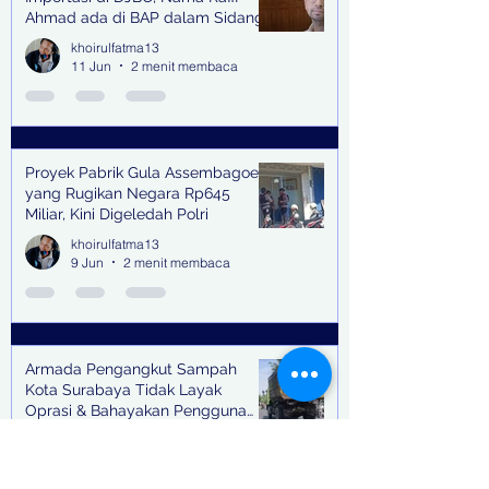
Ahmad ada di BAP dalam Sidang
khoirulfatma13
11 Jun
2 menit membaca
Proyek Pabrik Gula Assembagoes
yang Rugikan Negara Rp645
Miliar, Kini Digeledah Polri
khoirulfatma13
9 Jun
2 menit membaca
Armada Pengangkut Sampah
Kota Surabaya Tidak Layak
Oprasi & Bahayakan Pengguna
Jalan
khoirulfatma13
9 Jun
2 menit membaca