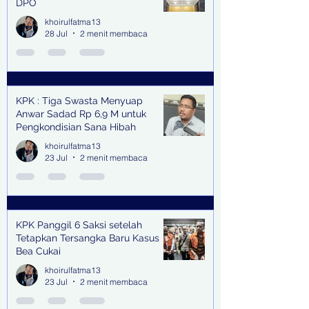
DPO
khoirulfatma13
28 Jul
2 menit membaca
KPK : Tiga Swasta Menyuap
Anwar Sadad Rp 6,9 M untuk
Pengkondisian Sana Hibah
khoirulfatma13
23 Jul
2 menit membaca
KPK Panggil 6 Saksi setelah
Tetapkan Tersangka Baru Kasus
Bea Cukai
khoirulfatma13
23 Jul
2 menit membaca