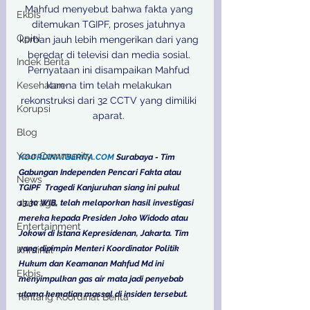
Mahfud menyebut bahwa fakta yang 
Ekbis
ditemukan TGIPF, proses jatuhnya 
Opini
korban jauh lebih mengerikan dari yang 
beredar di televisi dan media sosial. 
Indek Berita
Pernyataan ini disampaikan Mahfud 
Kesehatan
karena tim telah melakukan 
rekonstruksi dari 32 CCTV yang dimiliki 
Korupsi
aparat. 

Blog
Your Community
KOORDINATBERITA.COM
 Surabaya - Tim 
Gabungan Independen Pencari Fakta atau 
News
TGIPF  Tragedi Kanjuruhan siang ini pukul 
olahraga
13.30 WIB, telah melaporkan hasil investigasi 
mereka kepada Presiden Joko Widodo atau 
Entertainment
Jokowi di Istana Kepresidenan, Jakarta. Tim 
yang dipimpin Menteri Koordinator Politik 
Kriminal
Hukum dan Keamanan Mahfud Md ini 
Ekbis
menyimpulkan gas air mata jadi penyebab 
utama kematian massal di insiden tersebut. 
Tentang Koordinat Berita