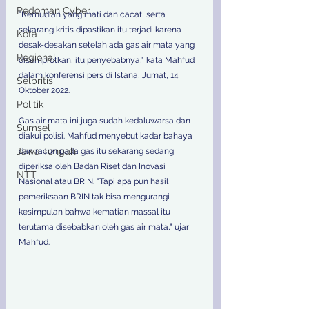
Pedoman Cyber
"Kemudian yang mati dan cacat, serta 
sekarang kritis dipastikan itu terjadi karena 
Kota
desak-desakan setelah ada gas air mata yang 
Regional
disemprotkan, itu penyebabnya," kata Mahfud 
dalam konferensi pers di Istana, Jumat, 14 
Selbritis
Oktober 2022. 
Politik
Gas air mata ini juga sudah kedaluwarsa dan 
Sumsel
diakui polisi. Mahfud menyebut kadar bahaya 
Jawa Tengah
dan racun pada gas itu sekarang sedang 
diperiksa oleh Badan Riset dan Inovasi 
NTT
Nasional atau BRIN. "Tapi apa pun hasil 
pemeriksaan BRIN tak bisa mengurangi 
kesimpulan bahwa kematian massal itu 
terutama disebabkan oleh gas air mata," ujar 
Mahfud.