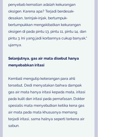
penyebab kematian adalah kekurangan 
oksigen. Karena apa? Terjadi berdesak-
desakan, terinjak-injak, bertumpuk-
bertumpukkan mengakibatkan kekurangan 
oksigen di pada pintu 13, pintu 11, pintu 14, dan 
pintu 3. Ini yang jadi korbannya cukup banyak," 
ujarnya. 
Selanjutnya, gas air mata disebut hanya  
menyebabkan iritasi 
Kembali mengutip keterangan para ahli 
tersebut, Dedi menyatakan bahwa dampak 
gas air mata hanya iritasi kepada mata, iritasi 
pada kulit dan iritasi pada pernafasan. Dokter 
spesialis mata menyebutkan ketika kena gas 
air mata pada mata khususnya memang 
terjadi iritasi, sama halnya seperti terkena air 
sabun. 