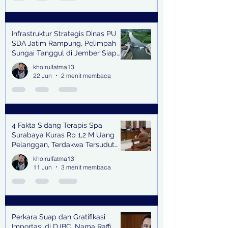
Infrastruktur Strategis Dinas PU
SDA Jatim Rampung, Pelimpah
Sungai Tanggul di Jember Siap
Bangkitkan Swasembada Pangan
khoirulfatma13
dan Pengendali Banjir
22 Jun
2 menit membaca
4 Fakta Sidang Terapis Spa
Surabaya Kuras Rp 1,2 M Uang
Pelanggan, Terdakwa Tersudut
oleh Keterangan Saksi Kunci
khoirulfatma13
11 Jun
3 menit membaca
Perkara Suap dan Gratifikasi
Importasi di DJBC, Nama Raffi