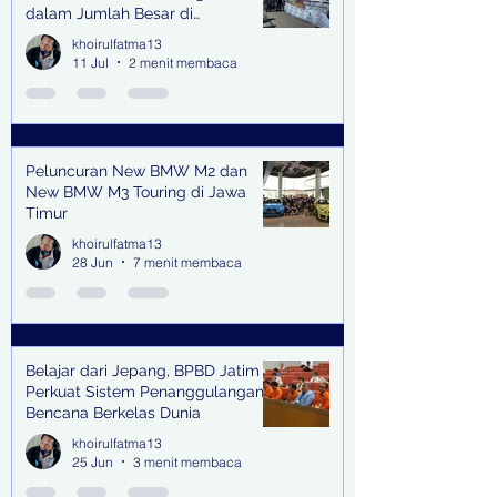
dalam Jumlah Besar di
Lingkungan Jampidsus Kejaksaan
khoirulfatma13
Agung RI di Jakarta
11 Jul
2 menit membaca
Peluncuran New BMW M2 dan
New BMW M3 Touring di Jawa
Timur
khoirulfatma13
28 Jun
7 menit membaca
Belajar dari Jepang, BPBD Jatim
Perkuat Sistem Penanggulangan
Bencana Berkelas Dunia
khoirulfatma13
25 Jun
3 menit membaca