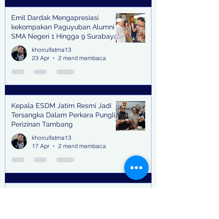
Emil Dardak Mengapresiasi
kekompakan Paguyuban Alumni
SMA Negeri 1 Hingga 9 Surabaya
(Pasmanbaya) dalam Kegiatan
khoirulfatma13
Halal Bihalal
23 Apr
2 menit membaca
Kepala ESDM Jatim Resmi Jadi
Tersangka Dalam Perkara Pungli
Perizinan Tambang
khoirulfatma13
17 Apr
2 menit membaca
Buron Terpidana Kasus Kredit
Fiktif yang masuk dalam daftar
DPO Sejak 2020, Kini Ditangkap