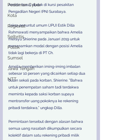
Pedoman Cyber
Amelia harus duduk di kursi pesakitan 
Pengadilan Negeri (PN) Surabaya.  
Kota
Jaksa penuntut umum (JPU) Estik Dilla 
Regional
Rahmawati menyampaikan bahwa Amelia 
Selbritis
merayu Shierine pada Januari 2019 untuk 
menanamkan modal dengan posisi Amelia 
Politik
tidak lagi bekerja di PT Ch. 
Sumsel
Amelia memberikan iming-iming imbalan 
Jawa Tengah
sebesar 10 persen yang dicairkan setiap dua 
NTT
bulan sekali pada korban, Shierine. ”Bahwa 
untuk penempatan saham tadi terdakwa 
meminta kepada saksi korban supaya 
mentransfer uang pokoknya ke rekening 
pribadi terdakwa,” ungkap Dilla.  
Permintaan tersebut dengan alasan bahwa 
semua uang nasabah dikumpulkan secara 
kolektif dalam satu rekening pribadi milik 