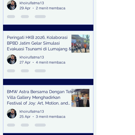
Kerja Sama Impor Bodong
khoirulfatma13
29 Apr
2 menit membaca
Peringati HKB 2026, Kolaborasi
BPBD Jatim Gelar Simulasi
Evakuasi Tsunami di Lumajang &
Trenggalek
khoirulfatma13
27 Apr
4 menit membaca
BMW Astra Bersama Dengan Teh
Villa Gallery Menghadirkan
Festival of Joy: Art, Motion, and
Scent
khoirulfatma13
25 Apr
3 menit membaca