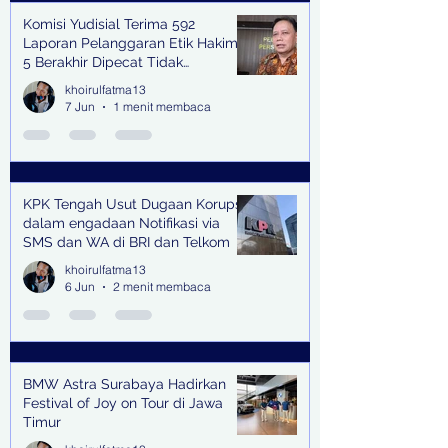
Komisi Yudisial Terima 592
Laporan Pelanggaran Etik Hakim,
5 Berakhir Dipecat Tidak
Terhormat
khoirulfatma13
7 Jun
1 menit membaca
KPK Tengah Usut Dugaan Korupsi
dalam engadaan Notifikasi via
SMS dan WA di BRI dan Telkom
khoirulfatma13
6 Jun
2 menit membaca
BMW Astra Surabaya Hadirkan
Festival of Joy on Tour di Jawa
Timur