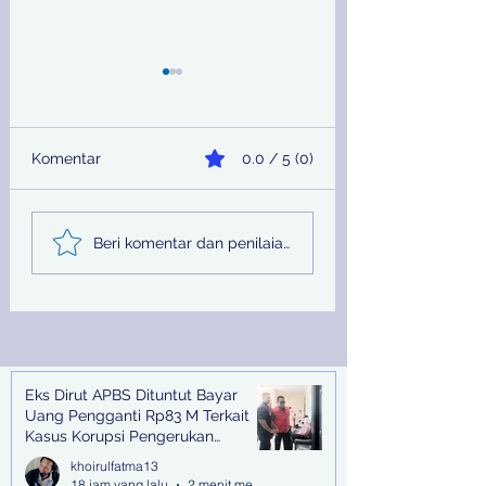
Komentar
0.0 / 5 (0)
Sinergi Bea Cukai dan
Pemprov Jatim
Beri komentar dan penilaian...
Satgaspam Lanudal
Melalui PU SDA
Juanda Gagalkan
Peringati Hari Su
Penyelundupan
Nasional
Narkotika di Bandara
Juanda
Eks Dirut APBS Dituntut Bayar
Recent Posts
Uang Pengganti Rp83 M Terkait
Kasus Korupsi Pengerukan
Tanjung Perak
khoirulfatma13
18 jam yang lalu
2 menit membaca