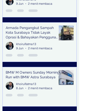
9 Jun
2 menit membaca
Armada Pengangkut Sampah
Kota Surabaya Tidak Layak
Oprasi & Bahayakan Pengguna
Jalan
khoirulfatma13
9 Jun
2 menit membaca
BMW M Owners Sunday Morning
Run with BMW Astra Surabaya
khoirulfatma13
8 Jun
2 menit membaca