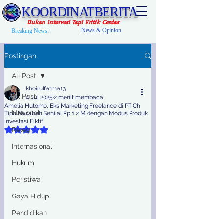
KOORDINATBERITA
Bukan Intervesi Tapi Kritik Cerdas
News & Opinion
Breaking News:
Postingan
All Post
khoirulfatma13
All Post
4 Jul 2025
2 menit membaca
Amelia Hutomo, Eks Marketing Freelance di PT Ch
Nasional
Tipu Nasabah Senilai Rp 1,2 M dengan Modus Produk
Investasi Fiktif
Dinilai NaN dari 5 bintang.
Relegi
Internasional
Hukrim
Peristiwa
Gaya Hidup
Pendidikan