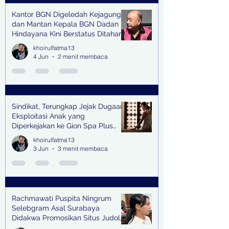
Kantor BGN Digeledah Kejagung
dan Mantan Kepala BGN Dadan
Hindayana Kini Berstatus Ditahan
khoirulfatma13
4 Jun
2 menit membaca
Sindikat, Terungkap Jejak Dugaan
Eksploitasi Anak yang
Diperkejakan ke Gion Spa Plus
and Pub Surabaya,
khoirulfatma13
3 Jun
3 menit membaca
Rachmawati Puspita Ningrum
Selebgram Asal Surabaya
Didakwa Promosikan Situs Judol,
Raup Rp2 Juta dari Tiga Kali