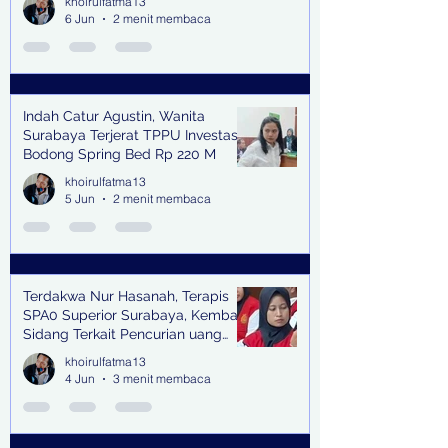
khoirulfatma13
6 Jun
2 menit membaca
Indah Catur Agustin, Wanita
Surabaya Terjerat TPPU Investasi
Bodong Spring Bed Rp 220 M
khoirulfatma13
5 Jun
2 menit membaca
Terdakwa Nur Hasanah, Terapis
SPA0 Superior Surabaya, Kembali
Sidang Terkait Pencurian uang
senilai Rp1,285 M di PN Surabaya
khoirulfatma13
4 Jun
3 menit membaca