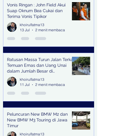
Vonis Ringan : John Field Akui
Suap Oknum Bea Cukai dan
Terima Vonis Tipikor
khoirulfatma13
13 Jul
2 menit membaca
Ratusan Massa Turun Jalan Terkait
Temuan Emas dan Uang Unai
dalam Jumlah Besar di
Lingkungan Jampidsus Kejaksaan
khoirulfatma13
Agung RI di Jakarta
11 Jul
2 menit membaca
Peluncuran New BMW M2 dan
New BMW M3 Touring di Jawa
Timur
khoirulfatma13