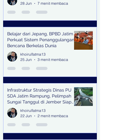
28 Jun
7 menit membaca
Belajar dari Jepang, BPBD Jatim
Perkuat Sistem Penanggulangan
Bencana Berkelas Dunia
khoirulfatma13
25 Jun
3 menit membaca
Infrastruktur Strategis Dinas PU
SDA Jatim Rampung, Pelimpah
Sungai Tanggul di Jember Siap
Bangkitkan Swasembada Pangan
khoirulfatma13
dan Pengendali Banjir
22 Jun
2 menit membaca