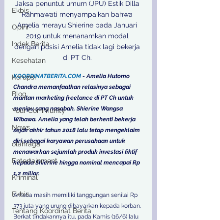
Jaksa penuntut umum (JPU) Estik Dilla 
Ekbis
Rahmawati menyampaikan bahwa 
Amelia merayu Shierine pada Januari 
Opini
2019 untuk menanamkan modal 
Indek Berita
dengan posisi Amelia tidak lagi bekerja 
di PT Ch. 
Kesehatan
KOORDINATBERITA.COM
 - Amelia Hutomo 
Korupsi
Chandra memanfaatkan relasinya sebagai 
Blog
mantan marketing freelance di PT Ch untuk 
menipu sang nasabah, Shierine Wangsa 
Your Community
Wibawa. Amelia yang telah berhenti bekerja 
News
sejak akhir tahun 2018 lalu tetap mengeklaim 
diri sebagai karyawan perusahaan untuk 
olahraga
menawarkan sejumlah produk investasi fiktif 
Entertainment
kepada Shierine hingga nominal mencapai Rp 
1,2 miliar.  
Kriminal
Ekbis
Amelia masih memiliki tanggungan senilai Rp 
373 juta yang urung dibayarkan kepada korban. 
Tentang Koordinat Berita
Berkat tindakannya itu, pada Kamis (16/6) lalu 