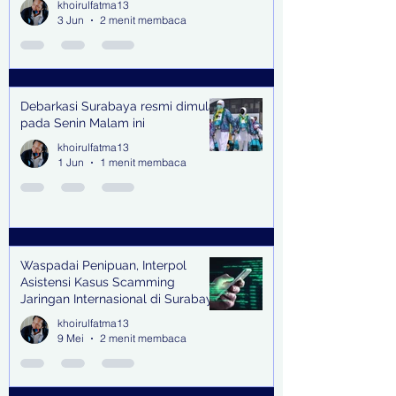
khoirulfatma13
Endorse
3 Jun
2 menit membaca
Debarkasi Surabaya resmi dimulai
pada Senin Malam ini
khoirulfatma13
1 Jun
1 menit membaca
Waspadai Penipuan, Interpol
Asistensi Kasus Scamming
Jaringan Internasional di Surabaya
khoirulfatma13
9 Mei
2 menit membaca