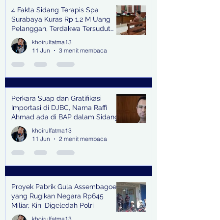
4 Fakta Sidang Terapis Spa
Surabaya Kuras Rp 1,2 M Uang
Pelanggan, Terdakwa Tersudut
oleh Keterangan Saksi Kunci
khoirulfatma13
11 Jun
3 menit membaca
Perkara Suap dan Gratifikasi
Importasi di DJBC, Nama Raffi
Ahmad ada di BAP dalam Sidang
khoirulfatma13
11 Jun
2 menit membaca
Proyek Pabrik Gula Assembagoes
yang Rugikan Negara Rp645
Miliar, Kini Digeledah Polri
khoirulfatma13