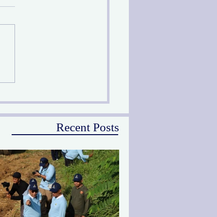
prov Jatim Melalui PU
Peringati Hari Sungai
ional
Recent Posts