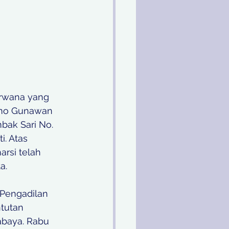
rwana yang 
omo Gunawan 
bak Sari No. 
. Atas 
rsi telah 
a.
Pengadilan 
tutan 
abaya. Rabu 