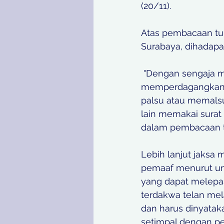
(20/11).
Atas pembacaan tun
Surabaya, dihadapa
 "Dengan sengaja 
memperdagangkan s
palsu atau memals
lain memakai surat 
dalam pembacaan t
Lebih lanjut jaksa 
pemaaf menurut u
yang dapat melepa
terdakwa telan me
dan harus dinyatak
setimpal dengan pe