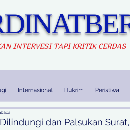
DINATBER
AN INTERVES
I TAPI KRITIK CERDAS
egi
Internasional
Hukrim
Peristiwa
kan
Ekbis
Opini
Indek Berita
mbaca
Dilindungi dan Palsukan Surat,