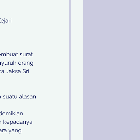
jari 
mbuat surat 
yuruh orang 
a Jaksa Sri 
a suatu alasan 
demikian 
n kepadanya 
ara yang 