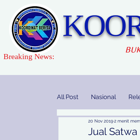
KOOR
BUK
Breaking News:
All Post
Nasional
Rel
Gaya Hidup
Pendidi
20 Nov 2019
2 menit me
Jual Satwa 