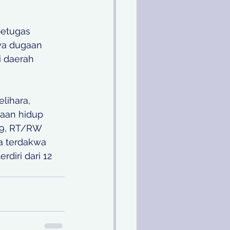
petugas 
ya dugaan 
 daerah 
lihara, 
aan hidup 
79, RT/RW 
a terdakwa 
diri dari 12 