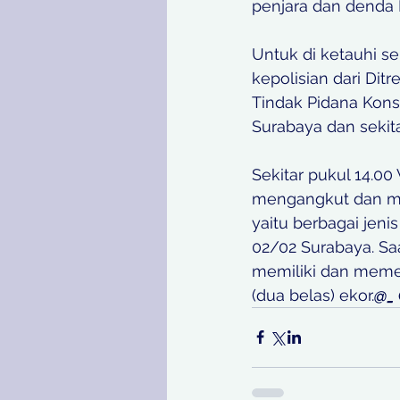
penjara dan denda R
Untuk di ketauhi s
kepolisian dari Di
Tindak Pidana Kons
Surabaya dan sekita
Sekitar pukul 14.0
mengangkut dan me
yaitu berbagai jen
02/02 Surabaya. Sa
memiliki dan memeli
(dua belas) ekor.
@_ 