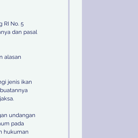
 RI No. 5 
nya dan pasal 
 alasan 
 jenis ikan 
rbuatannya 
jaksa.
gan undangan 
mum pada 
an hukuman 