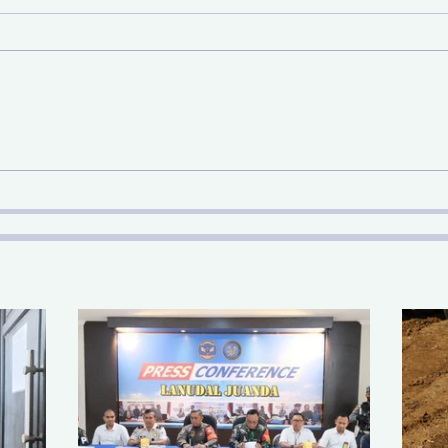
Sinergi Bea Cukai dan
Pem
Satgaspam Lanudal
SDA 
Juanda Gagalkan
Nas
Penyelundupan Narkotika
di Bandara Juanda