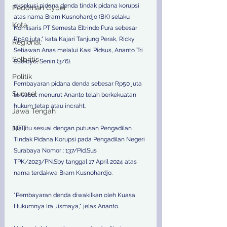
eksekusi pidana denda tindak pidana korupsi 
Pedoman Cyber
atas nama Bram Kusnohardjo (BK) selaku 
Kota
Komisaris PT Semesta Eltrindo Pura sebesar 
Rp50 juta," kata Kajari Tanjung Perak, Ricky 
Regional
Setiawan Anas melalui Kasi Pidsus, Ananto Tri 
Selbritis
Sudibyo, Senin (3/6). 
Politik
Pembayaran pidana denda sebesar Rp50 juta 
Sumsel
tersebut menurut Ananto telah berkekuatan 
hukum tetap atau incraht. 
Jawa Tengah
NTT
Hal itu sesuai dengan putusan Pengadilan 
Tindak Pidana Korupsi pada Pengadilan Negeri 
Surabaya Nomor : 137/Pid.Sus 
TPK/2023/PN.Sby tanggal 17 April 2024 atas 
nama terdakwa Bram Kusnohardjo. 
"Pembayaran denda diwakilkan oleh Kuasa 
Hukumnya Ira Jismaya," jelas Ananto. 