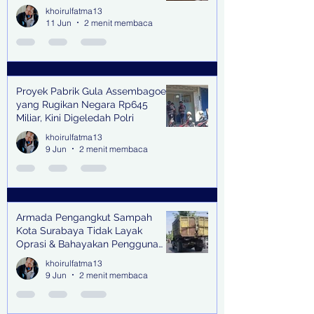
khoirulfatma13
11 Jun
2 menit membaca
Proyek Pabrik Gula Assembagoes
yang Rugikan Negara Rp645
Miliar, Kini Digeledah Polri
khoirulfatma13
9 Jun
2 menit membaca
Armada Pengangkut Sampah
Kota Surabaya Tidak Layak
Oprasi & Bahayakan Pengguna
Jalan
khoirulfatma13
9 Jun
2 menit membaca