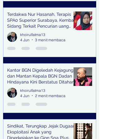
Terdakwa Nur Hasanah, Terapis
SPA0 Superior Surabaya, Kembali
Sidang Terkait Pencurian uang
senilai Rp1,285 M di PN Surabaya
khoirulfatma13
4 Jun
3 menit membaca
Kantor BGN Digeledah Kejagung
dan Mantan Kepala BGN Dadan
Hindayana Kini Berstatus Ditahan
khoirulfatma13
4 Jun
2 menit membaca
Sindikat, Terungkap Jejak Dugaan
Eksploitasi Anak yang
Diperkejakan ke Gion Spa Plus