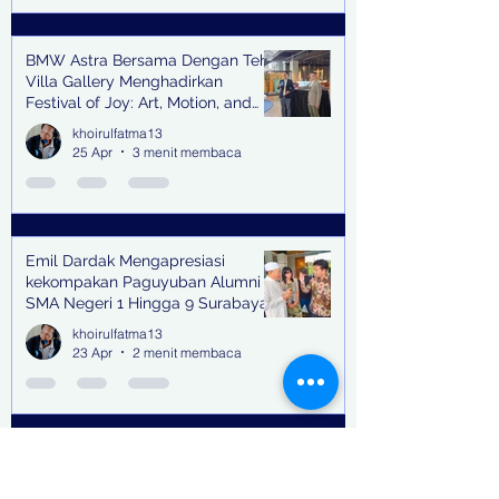
BMW Astra Bersama Dengan Teh
Villa Gallery Menghadirkan
Festival of Joy: Art, Motion, and
Scent
khoirulfatma13
25 Apr
3 menit membaca
Emil Dardak Mengapresiasi
kekompakan Paguyuban Alumni
SMA Negeri 1 Hingga 9 Surabaya
(Pasmanbaya) dalam Kegiatan
khoirulfatma13
Halal Bihalal
23 Apr
2 menit membaca
Kepala ESDM Jatim Resmi Jadi
Tersangka Dalam Perkara Pungli