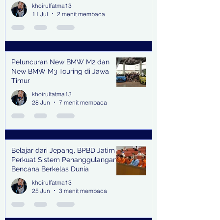
Lingkungan Jampidsus Kejaksaan
khoirulfatma13
Agung RI di Jakarta
11 Jul
2 menit membaca
Peluncuran New BMW M2 dan
New BMW M3 Touring di Jawa
Timur
khoirulfatma13
28 Jun
7 menit membaca
Belajar dari Jepang, BPBD Jatim
Perkuat Sistem Penanggulangan
Bencana Berkelas Dunia
khoirulfatma13
25 Jun
3 menit membaca