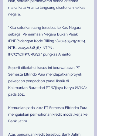
Nah, setelah pembayaran denda diterima 
maka kata Ananto langsung disetorkan ke kas 
negara. 
"Kita setorkan uang tersebut ke Kas Negara 
sebagai Penerimaan Negara Bukan Pajak 
(PNBP) dengan Kode Billing : 820240521511024, 
NTB : 240521818367, NTPN : 
IFC573CIFK7JRG3G," pungkas Ananto. 
Seperti diketahui kasus ini berawal saat PT 
Semesta Eltrindo Pura mendapatkan proyek 
pekerjaan pengadaan panel listrik di 
Kalimantan Barat dari PT Wijaya Karya (WIKA) 
pada 2011.  
Kemudian pada 2012 PT Semesta Eltrindro Pura 
mengajukan permohonan kredit modal kerja ke 
Bank Jatim.  
Atas pengajuan kredit tersebut, Bank Jatim 