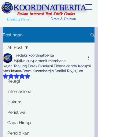
KOORDINATBERITA
Bukan Intervesi Tapi Kritik Cerdas
News & Opinion
Breaking News:
Postingan
All Post
redaksikoordinatberita
All Post
4 Jun 2024
2 menit membaca
Kejari Tanjung Perak Eksekusi Pidana denda Korupsi
Nasional
atas Nama Bram Kusnohardjo Senilai Rp50 juta
Dinilai NaN dari 5 bintang.
Relegi
Internasional
Hukrim
Peristiwa
Gaya Hidup
Pendidikan