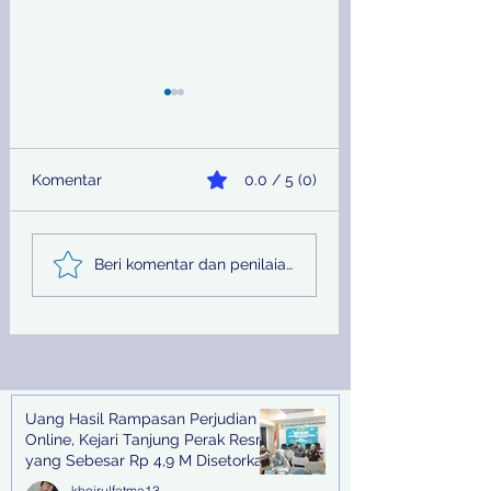
Komentar
0.0 / 5 (0)
Sinergi Bea Cukai dan
Pemprov Jatim
Beri komentar dan penilaian...
Satgaspam Lanudal
Melalui PU SDA
Juanda Gagalkan
Peringati Hari Su
Penyelundupan
Nasional
Narkotika di Bandara
Juanda
Uang Hasil Rampasan Perjudian
Recent Posts
Online, Kejari Tanjung Perak Resmi
yang Sebesar Rp 4,9 M Disetorkan
Ke Negara.
khoirulfatma13