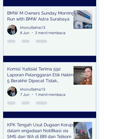
BMW M Owners Sunday Morning
Run with BMW Astra Surabaya
khoirulfatma13
8 Jun
2 menit membaca
Komisi Yudisial Terima 592
Laporan Pelanggaran Etik Hakim,
5 Berakhir Dipecat Tidak
Terhormat
khoirulfatma13
7 Jun
1 menit membaca
KPK Tengah Usut Dugaan Korupsi
dalam engadaan Notifikasi via
SMS dan WA di BRI dan Telkom