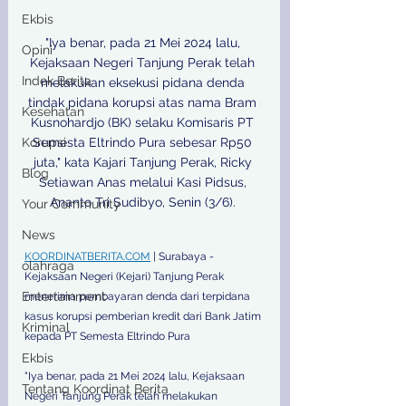
Ekbis
"Iya benar, pada 21 Mei 2024 lalu, 
Opini
Kejaksaan Negeri Tanjung Perak telah 
Indek Berita
melakukan eksekusi pidana denda 
tindak pidana korupsi atas nama Bram 
Kesehatan
Kusnohardjo (BK) selaku Komisaris PT 
Semesta Eltrindo Pura sebesar Rp50 
Korupsi
juta," kata Kajari Tanjung Perak, Ricky 
Blog
Setiawan Anas melalui Kasi Pidsus, 
Ananto Tri Sudibyo, Senin (3/6). 

Your Community
News
KOORDINATBERITA.COM
 | Surabaya - 
olahraga
Kejaksaan Negeri (Kejari) Tanjung Perak 
Entertainment
menerima pembayaran denda dari terpidana 
kasus korupsi pemberian kredit dari Bank Jatim 
Kriminal
kepada PT Semesta Eltrindo Pura 
Ekbis
"Iya benar, pada 21 Mei 2024 lalu, Kejaksaan 
Tentang Koordinat Berita
Negeri Tanjung Perak telah melakukan 