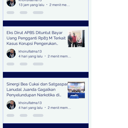
13 jam yang lalu
2 menit membaca
Eks Dirut APBS Dituntut Bayar
Uang Pengganti Rp83 M Terkait
Kasus Korupsi Pengerukan
Tanjung Perak
khoirulfatma13
4 hari yang lalu
2 menit membaca
Sinergi Bea Cukai dan Satgaspam
Lanudal Juanda Gagalkan
Penyelundupan Narkotika di
Bandara Juanda
khoirulfatma13
4 hari yang lalu
2 menit membaca