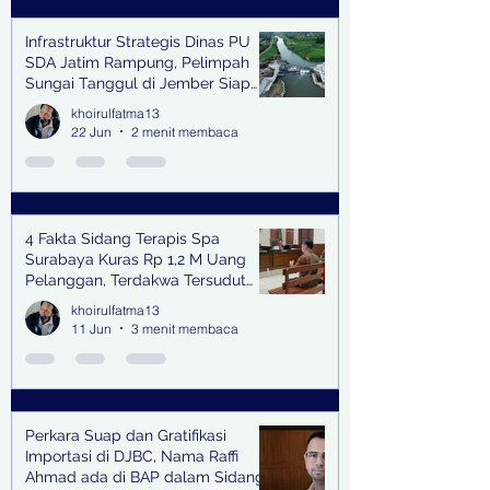
Infrastruktur Strategis Dinas PU
SDA Jatim Rampung, Pelimpah
Sungai Tanggul di Jember Siap
Bangkitkan Swasembada Pangan
khoirulfatma13
dan Pengendali Banjir
22 Jun
2 menit membaca
4 Fakta Sidang Terapis Spa
Surabaya Kuras Rp 1,2 M Uang
Pelanggan, Terdakwa Tersudut
oleh Keterangan Saksi Kunci
khoirulfatma13
11 Jun
3 menit membaca
Perkara Suap dan Gratifikasi
Importasi di DJBC, Nama Raffi
Ahmad ada di BAP dalam Sidang