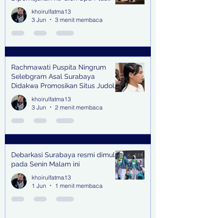
and Pub Surabaya,
khoirulfatma13
3 Jun
3 menit membaca
Rachmawati Puspita Ningrum
Selebgram Asal Surabaya
Didakwa Promosikan Situs Judol,
Raup Rp2 Juta dari Tiga Kali
khoirulfatma13
Endorse
3 Jun
2 menit membaca
Debarkasi Surabaya resmi dimulai
pada Senin Malam ini
khoirulfatma13
1 Jun
1 menit membaca