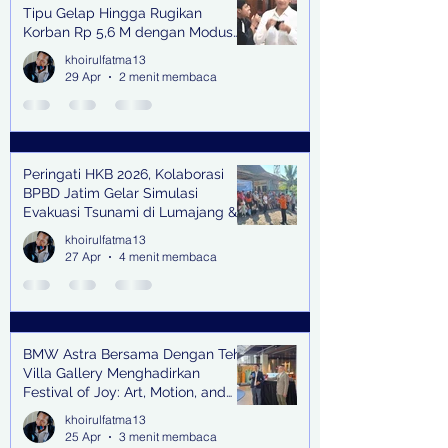
Tipu Gelap Hingga Rugikan
Korban Rp 5,6 M dengan Modus
Kerja Sama Impor Bodong
khoirulfatma13
29 Apr
2 menit membaca
Peringati HKB 2026, Kolaborasi
BPBD Jatim Gelar Simulasi
Evakuasi Tsunami di Lumajang &
Trenggalek
khoirulfatma13
27 Apr
4 menit membaca
BMW Astra Bersama Dengan Teh
Villa Gallery Menghadirkan
Festival of Joy: Art, Motion, and
Scent
khoirulfatma13
25 Apr
3 menit membaca