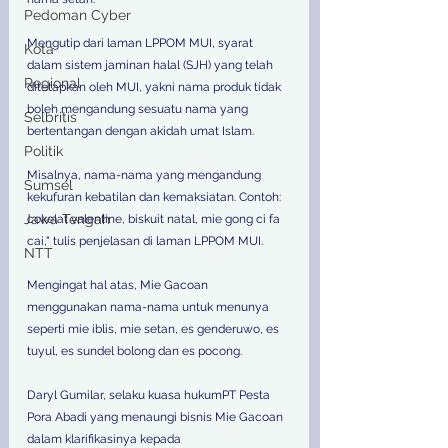
Pedoman Cyber
Mengutip dari laman LPPOM MUI, syarat 
Kota
dalam sistem jaminan halal (SJH) yang telah 
Regional
ditetapkan oleh MUI, yakni nama produk tidak 
boleh mengandung sesuatu nama yang 
Selbritis
bertentangan dengan akidah umat Islam. 
Politik
Misalnya, nama-nama yang mengandung 
Sumsel
kekufuran kebatilan dan kemaksiatan. Contoh: 
Jawa Tengah
cokelat valentine, biskuit natal, mie gong ci fa 
cai," tulis penjelasan di laman LPPOM MUI. 
NTT
Mengingat hal atas, Mie Gacoan 
menggunakan nama-nama untuk menunya 
seperti mie iblis, mie setan, es genderuwo, es 
tuyul, es sundel bolong dan es pocong.
Daryl Gumilar, selaku kuasa hukumPT Pesta 
Pora Abadi yang menaungi bisnis Mie Gacoan 
dalam klarifikasinya kepada 