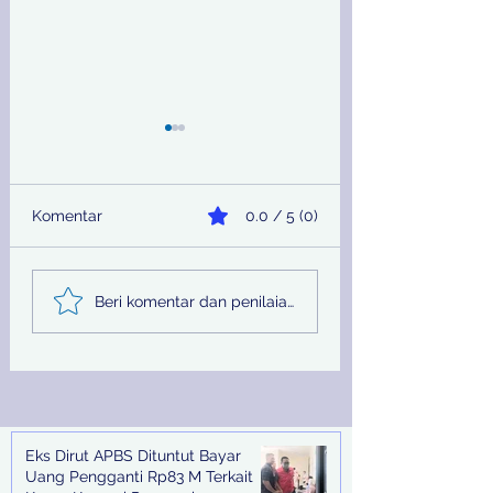
Komentar
0.0 / 5 (0)
Sinergi Bea Cukai dan
Pemprov Jatim
Beri komentar dan penilaian...
Satgaspam Lanudal
Melalui PU SDA
Juanda Gagalkan
Peringati Hari Su
Penyelundupan
Nasional
Narkotika di Bandara
Juanda
Eks Dirut APBS Dituntut Bayar
Recent Posts
Uang Pengganti Rp83 M Terkait