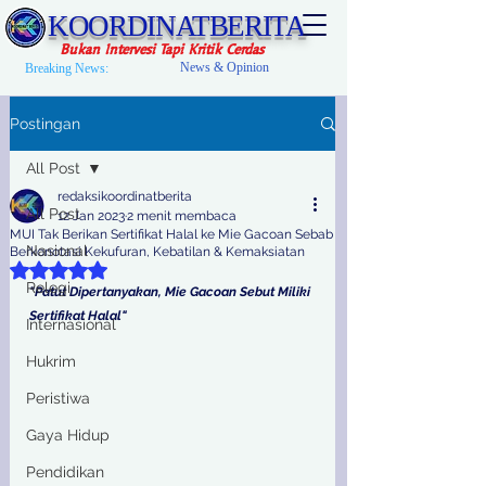
KOORDINATBERITA
Bukan Intervesi Tapi Kritik Cerdas
News & Opinion
Breaking News:
Postingan
All Post
redaksikoordinatberita
All Post
12 Jan 2023
2 menit membaca
MUI Tak Berikan Sertifikat Halal ke Mie Gacoan Sebab
Nasional
Berkonotasi Kekufuran, Kebatilan & Kemaksiatan
Dinilai NaN dari 5 bintang.
Relegi
"Patut Dipertanyakan, Mie Gacoan Sebut Miliki 
Sertifikat Halal"
Internasional
Hukrim
Peristiwa
Gaya Hidup
Pendidikan