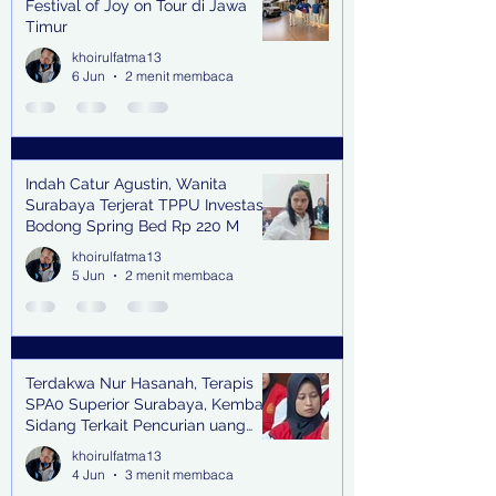
Festival of Joy on Tour di Jawa
Timur
khoirulfatma13
6 Jun
2 menit membaca
Indah Catur Agustin, Wanita
Surabaya Terjerat TPPU Investasi
Bodong Spring Bed Rp 220 M
khoirulfatma13
5 Jun
2 menit membaca
Terdakwa Nur Hasanah, Terapis
SPA0 Superior Surabaya, Kembali
Sidang Terkait Pencurian uang
senilai Rp1,285 M di PN Surabaya
khoirulfatma13
4 Jun
3 menit membaca