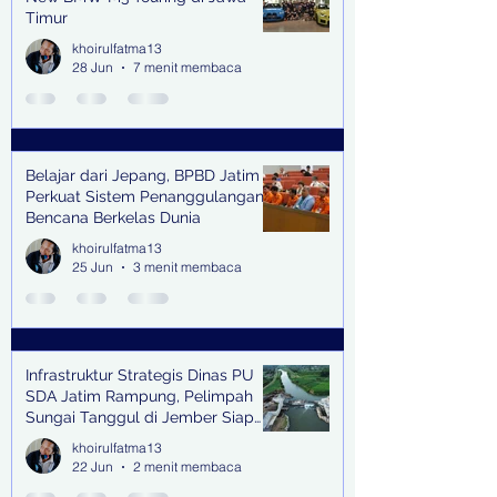
Timur
khoirulfatma13
28 Jun
7 menit membaca
Belajar dari Jepang, BPBD Jatim
Perkuat Sistem Penanggulangan
Bencana Berkelas Dunia
khoirulfatma13
25 Jun
3 menit membaca
Infrastruktur Strategis Dinas PU
SDA Jatim Rampung, Pelimpah
Sungai Tanggul di Jember Siap
Bangkitkan Swasembada Pangan
khoirulfatma13
dan Pengendali Banjir
22 Jun
2 menit membaca