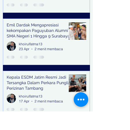
Emil Dardak Mengapresiasi
kekompakan Paguyuban Alumni
SMA Negeri 1 Hingga 9 Surabaya
(Pasmanbaya) dalam Kegiatan
khoirulfatma13
Halal Bihalal
23 Apr
2 menit membaca
Kepala ESDM Jatim Resmi Jadi
Tersangka Dalam Perkara Pungli
Perizinan Tambang
khoirulfatma13
17 Apr
2 menit membaca
Buron Terpidana Kasus Kredit