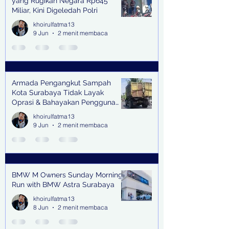
yang Rugikan Negara Rp645
Miliar, Kini Digeledah Polri
khoirulfatma13
9 Jun
2 menit membaca
Armada Pengangkut Sampah
Kota Surabaya Tidak Layak
Oprasi & Bahayakan Pengguna
Jalan
khoirulfatma13
9 Jun
2 menit membaca
BMW M Owners Sunday Morning
Run with BMW Astra Surabaya
khoirulfatma13
8 Jun
2 menit membaca