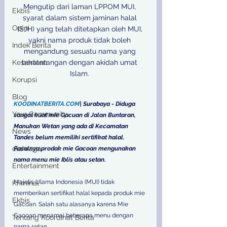
Mengutip dari laman LPPOM MUI, 
Ekbis
syarat dalam sistem jaminan halal 
Opini
(SJH) yang telah ditetapkan oleh MUI, 
yakni nama produk tidak boleh 
Indek Berita
mengandung sesuatu nama yang 
Kesehatan
bertentangan dengan akidah umat 
Islam. 

Korupsi
Blog
KOODINATBERITA.COM
| Surabaya - Diduga 
Your Community
sangat kuat mie Gacuan di Jalan Buntaran, 
Manukan Wetan yang ada di Kecamatan 
News
Tandes belum memiliki sertifikat halal. 
olahraga
Pasalnya prodak mie Gacoan mengunakan 
nama menu mie Iblis atau setan.
Entertainment
Majelis Ulama Indonesia (MUI) tidak 
Kriminal
memberikan sertifikat halal kepada produk mie 
Ekbis
Gacoan. Salah satu alasanya karena Mie 
Gacoan menamai beberapa menu dengan 
Tentang Koordinat Berita
nama setan. 