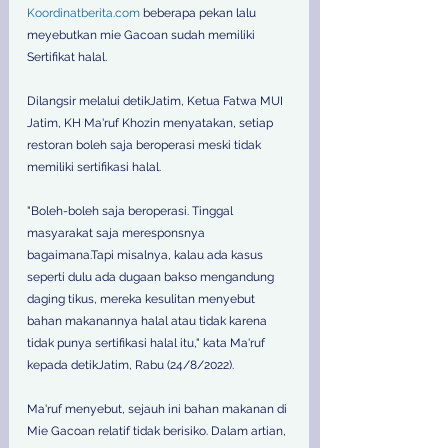
Koordinatberita.com
 beberapa pekan lalu 
meyebutkan mie Gacoan sudah memiliki 
Sertifikat halal.
Dilangsir melalui detikJatim, Ketua Fatwa MUI 
Jatim, KH Ma'ruf Khozin menyatakan, setiap 
restoran boleh saja beroperasi meski tidak 
memiliki sertifikasi halal.
"Boleh-boleh saja beroperasi. Tinggal 
masyarakat saja meresponsnya 
bagaimana.Tapi misalnya, kalau ada kasus 
seperti dulu ada dugaan bakso mengandung 
daging tikus, mereka kesulitan menyebut 
bahan makanannya halal atau tidak karena 
tidak punya sertifikasi halal itu," kata Ma'ruf 
kepada detikJatim, Rabu (24/8/2022).
Ma'ruf menyebut, sejauh ini bahan makanan di 
Mie Gacoan relatif tidak berisiko. Dalam artian, 