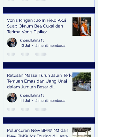
Vonis Ringan : John Field Akui
Suap Oknum Bea Cukai dan
Terima Vonis Tipikor
khoirulfatma13
13 Jul
2 menit membaca
Ratusan Massa Turun Jalan Terkait
Temuan Emas dan Uang Unai
dalam Jumlah Besar di
Lingkungan Jampidsus Kejaksaan
khoirulfatma13
Agung RI di Jakarta
11 Jul
2 menit membaca
Peluncuran New BMW M2 dan
New BMW M3 Touring di Jawa