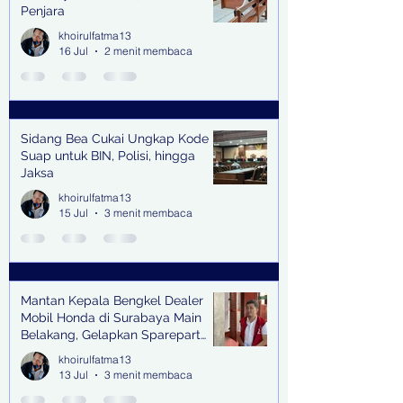
Penjara
khoirulfatma13
16 Jul
2 menit membaca
Sidang Bea Cukai Ungkap Kode
Suap untuk BIN, Polisi, hingga
Jaksa
khoirulfatma13
15 Jul
3 menit membaca
Mantan Kepala Bengkel Dealer
Mobil Honda di Surabaya Main
Belakang, Gelapkan Sparepart
Senilai Rp 1,9 Miliar
khoirulfatma13
13 Jul
3 menit membaca