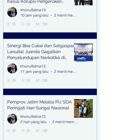
Kasus Korupsi Pengerukan
Tanjung Perak
khoirulfatma13
10 jam yang lalu
2 menit membaca
Sinergi Bea Cukai dan Satgaspam
Lanudal Juanda Gagalkan
Penyelundupan Narkotika di
Bandara Juanda
khoirulfatma13
11 jam yang lalu
2 menit membaca
Pemprov Jatim Melalui PU SDA
Peringati Hari Sungai Nasional
khoirulfatma13
2 hari yang lalu
2 menit membaca