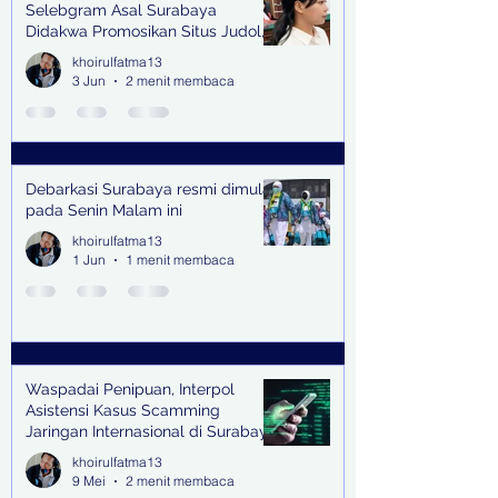
Selebgram Asal Surabaya
Didakwa Promosikan Situs Judol,
Raup Rp2 Juta dari Tiga Kali
khoirulfatma13
Endorse
3 Jun
2 menit membaca
Debarkasi Surabaya resmi dimulai
pada Senin Malam ini
khoirulfatma13
1 Jun
1 menit membaca
Waspadai Penipuan, Interpol
Asistensi Kasus Scamming
Jaringan Internasional di Surabaya
khoirulfatma13
9 Mei
2 menit membaca