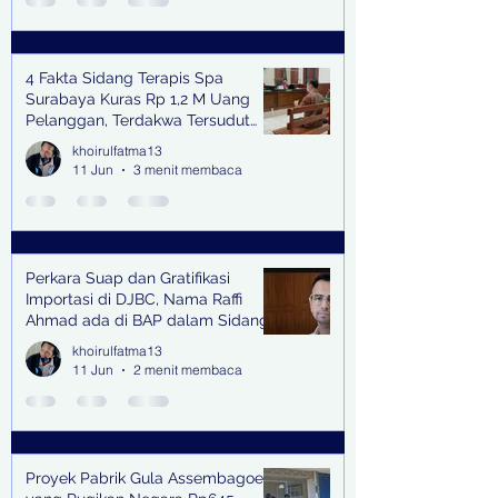
4 Fakta Sidang Terapis Spa
Surabaya Kuras Rp 1,2 M Uang
Pelanggan, Terdakwa Tersudut
oleh Keterangan Saksi Kunci
khoirulfatma13
11 Jun
3 menit membaca
Perkara Suap dan Gratifikasi
Importasi di DJBC, Nama Raffi
Ahmad ada di BAP dalam Sidang
khoirulfatma13
11 Jun
2 menit membaca
Proyek Pabrik Gula Assembagoes