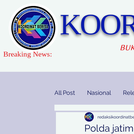
KOOR
BUK
Breaking News:
All Post
Nasional
Rel
Gaya Hidup
Pendidi
redaksikoordinatbe
Polda jatim