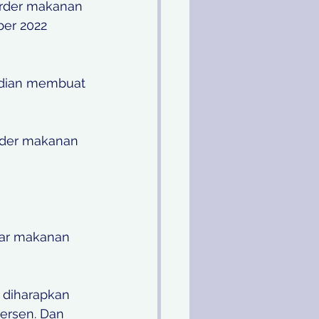
rder makanan 
ber 2022 
udian membuat 
rder makanan 
tar makanan 
 diharapkan 
persen. Dan 