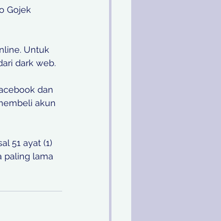
o Gojek 
nline. Untuk 
ari dark web. 
facebook dan 
membeli akun 
l 51 ayat (1) 
paling lama 