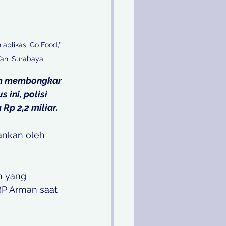
plikasi Go Food," 
ani Surabaya.
tim membongkar 
 ini, polisi 
p 2,2 miliar. 
ankan oleh 
n yang 
BP Arman saat 