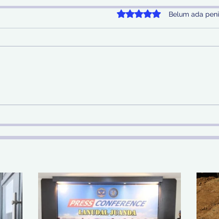
Dinilai 0 dari 5 bintang.
Belum ada peni
Sinergi Bea Cukai dan
Pem
Satgaspam Lanudal
SDA 
Juanda Gagalkan
Nas
Penyelundupan Narkotika
di Bandara Juanda