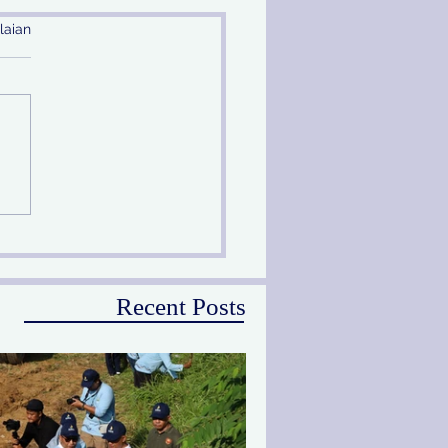
laian
prov Jatim Melalui PU
Peringati Hari Sungai
ional
Recent Posts