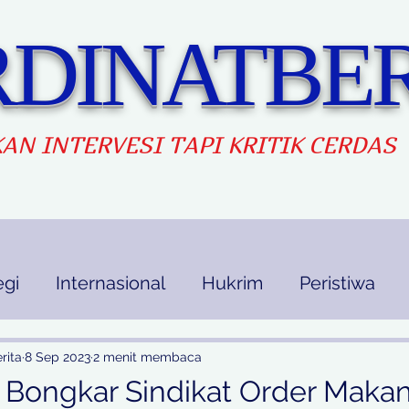
DINATBER
AN INTERVES
I TAPI KRITIK CERDAS
egi
Internasional
Hukrim
Peristiwa
kan
Ekbis
Opini
Indek Berita
rita
8 Sep 2023
2 menit membaca
 Bongkar Sindikat Order Makana