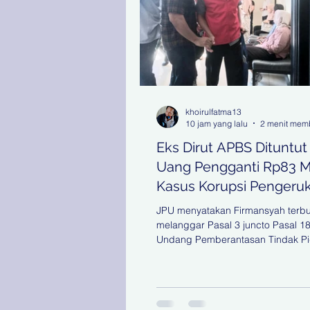
khoirulfatma13
10 jam yang lalu
2 menit mem
Eks Dirut APBS Dituntut
Uang Pengganti Rp83 M 
Kasus Korupsi Pengeru
Tanjung Perak
JPU menyatakan Firmansyah terbu
melanggar Pasal 3 juncto Pasal 1
Undang Pemberantasan Tindak P
Korupsi. Dasar pembebanan pida
tambahan uang pengganti tersebu
mengacu pada Peraturan Mahka
(Perma) Nomor 5 Tahun 2014 tent