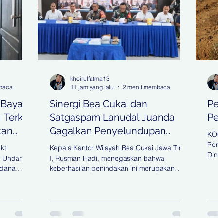
khoirulfatma13
baca
11 jam yang lalu
2 menit membaca
 Bayar
Sinergi Bea Cukai dan
Pe
Terkait
Satgaspam Lanudal Juanda
Pe
kan
Gagalkan Penyelundupan
KO
Narkotika di Bandara Juanda
Pem
kti
Kepala Kantor Wilayah Bea Cukai Jawa Timur
Din
8 Undang-
I, Rusman Hadi, menegaskan bahwa
SDA
idana
keberhasilan penindakan ini merupakan
Ta
na
wujud komitmen Bea Cukai dalam
Per
t
menjalankan fungsi community protector
dip
mah Agung
melalui pengawasan yang berbasis analisis
(30
ang Pidana
risiko dan sinergi antaraparat penegak
pes