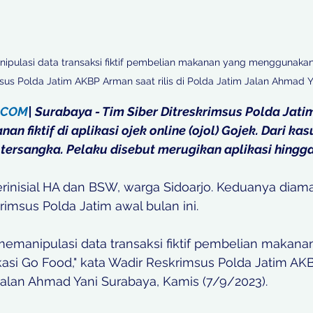
pulasi data transaksi fiktif pembelian makanan yang menggunakan a
sus Polda Jatim AKBP Arman saat rilis di Polda Jatim Jalan Ahmad Y
.COM
| Surabaya - Tim Siber Ditreskrimsus Polda Ja
n fiktif di aplikasi ojek online (ojol) Gojek. Dari kasus
rsangka. Pelaku disebut merugikan aplikasi hingga R
rinisial HA dan BSW, warga Sidoarjo. Keduanya diam
rimsus Polda Jatim awal bulan ini. 
emanipulasi data transaksi fiktif pembelian makana
si Go Food," kata Wadir Reskrimsus Polda Jatim AK
m Jalan Ahmad Yani Surabaya, Kamis (7/9/2023). 