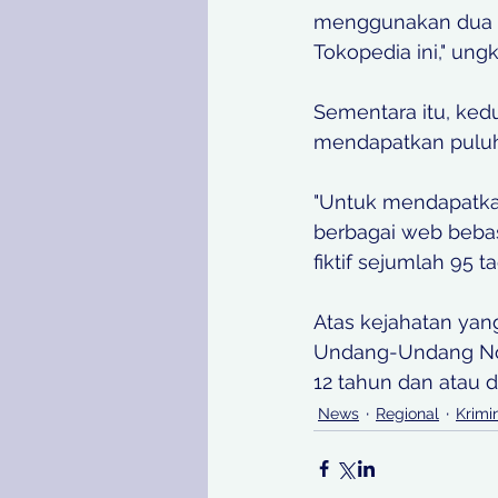
menggunakan dua r
Tokopedia ini," ung
Sementara itu, kedu
mendapatkan puluhan
"Untuk mendapatka
berbagai web bebas
fiktif sejumlah 95 t
Atas kejahatan yang
Undang-Undang Nom
12 tahun dan atau d
News
Regional
Krimi