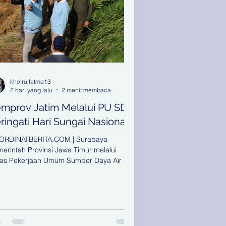
khoirulfatma13
2 hari yang lalu
2 menit membaca
mprov Jatim Melalui PU SDA
ringati Hari Sungai Nasional
ORDINATBERITA.COM | Surabaya –
erintah Provinsi Jawa Timur melalui
as Pekerjaan Umum Sumber Daya Air (PU
) memperingati Hari Sungai Nasional
hun 2026 dengan menggelar Apel
ingatan Hari Sungai Nasional yang
usatkan di Bakorwil Pamekasan, Kamis
/7/2026). Kegiatan yang diikuti sekitar 400
erta tersebut dilanjutkan dengan aksi