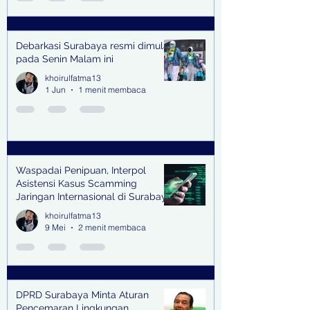
Debarkasi Surabaya resmi dimulai
pada Senin Malam ini
khoirulfatma13
1 Jun
1 menit membaca
Waspadai Penipuan, Interpol
Asistensi Kasus Scamming
Jaringan Internasional di Surabaya
khoirulfatma13
9 Mei
2 menit membaca
DPRD Surabaya Minta Aturan
Pencemaran Lingkungan