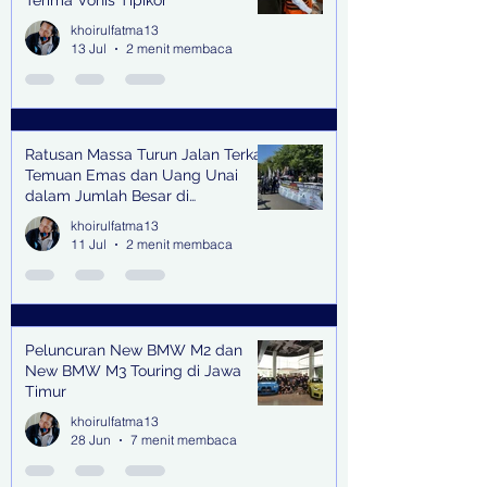
Terima Vonis Tipikor
khoirulfatma13
13 Jul
2 menit membaca
Ratusan Massa Turun Jalan Terkait
Temuan Emas dan Uang Unai
dalam Jumlah Besar di
Lingkungan Jampidsus Kejaksaan
khoirulfatma13
Agung RI di Jakarta
11 Jul
2 menit membaca
Peluncuran New BMW M2 dan
New BMW M3 Touring di Jawa
Timur
khoirulfatma13
28 Jun
7 menit membaca