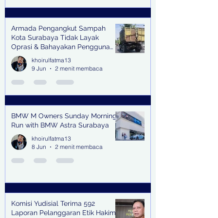
Armada Pengangkut Sampah
Kota Surabaya Tidak Layak
Oprasi & Bahayakan Pengguna
Jalan
khoirulfatma13
9 Jun
2 menit membaca
BMW M Owners Sunday Morning
Run with BMW Astra Surabaya
khoirulfatma13
8 Jun
2 menit membaca
Komisi Yudisial Terima 592
Laporan Pelanggaran Etik Hakim,