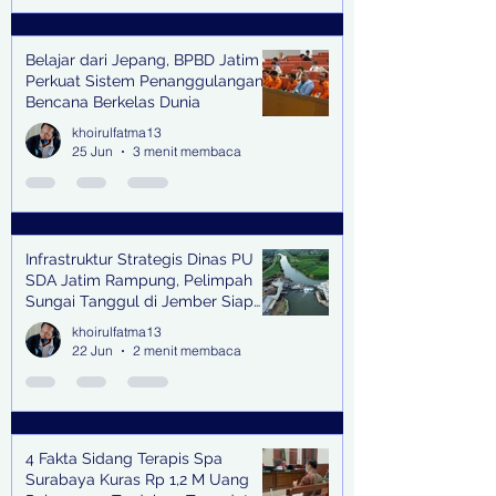
Belajar dari Jepang, BPBD Jatim
Perkuat Sistem Penanggulangan
Bencana Berkelas Dunia
khoirulfatma13
25 Jun
3 menit membaca
Infrastruktur Strategis Dinas PU
SDA Jatim Rampung, Pelimpah
Sungai Tanggul di Jember Siap
Bangkitkan Swasembada Pangan
khoirulfatma13
dan Pengendali Banjir
22 Jun
2 menit membaca
4 Fakta Sidang Terapis Spa
Surabaya Kuras Rp 1,2 M Uang