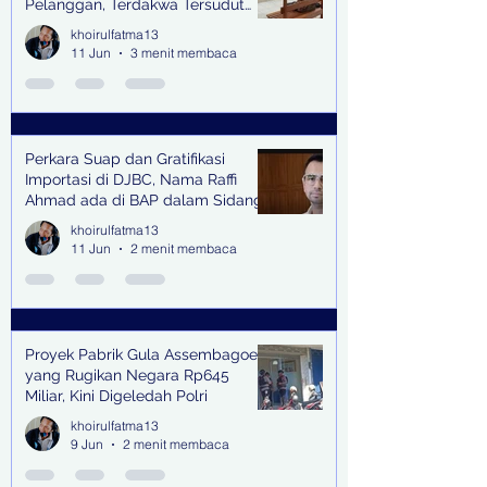
Pelanggan, Terdakwa Tersudut
oleh Keterangan Saksi Kunci
khoirulfatma13
11 Jun
3 menit membaca
Perkara Suap dan Gratifikasi
Importasi di DJBC, Nama Raffi
Ahmad ada di BAP dalam Sidang
khoirulfatma13
11 Jun
2 menit membaca
Proyek Pabrik Gula Assembagoes
yang Rugikan Negara Rp645
Miliar, Kini Digeledah Polri
khoirulfatma13
9 Jun
2 menit membaca