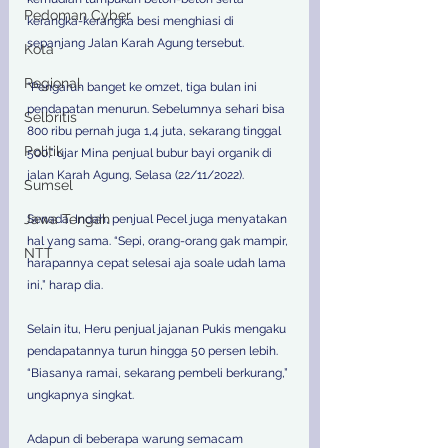
Pedoman Cyber
kerangka-kerangka besi menghiasi di 
sepanjang Jalan Karah Agung tersebut. 
Kota
Regional
“Pengaruh banget ke omzet, tiga bulan ini 
pendapatan menurun. Sebelumnya sehari bisa 
Selbritis
800 ribu pernah juga 1,4 juta, sekarang tinggal 
Politik
500,” ujar Mina penjual bubur bayi organik di 
jalan Karah Agung, Selasa (22/11/2022). 
Sumsel
Jawa Tengah
Senada, Indah, penjual Pecel juga menyatakan 
hal yang sama. “Sepi, orang-orang gak mampir, 
NTT
harapannya cepat selesai aja soale udah lama 
ini,” harap dia. 
Selain itu, Heru penjual jajanan Pukis mengaku 
pendapatannya turun hingga 50 persen lebih. 
“Biasanya ramai, sekarang pembeli berkurang,” 
ungkapnya singkat. 
Adapun di beberapa warung semacam 