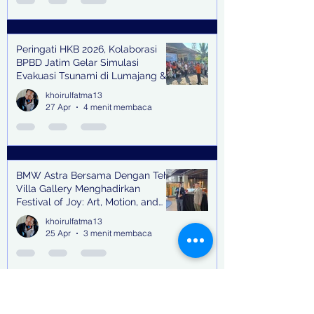
Peringati HKB 2026, Kolaborasi
BPBD Jatim Gelar Simulasi
Evakuasi Tsunami di Lumajang &
Trenggalek
khoirulfatma13
27 Apr
4 menit membaca
BMW Astra Bersama Dengan Teh
Villa Gallery Menghadirkan
Festival of Joy: Art, Motion, and
Scent
khoirulfatma13
25 Apr
3 menit membaca
Emil Dardak Mengapresiasi