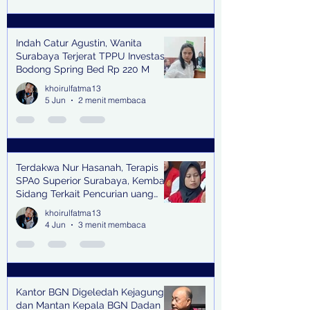
Indah Catur Agustin, Wanita
Surabaya Terjerat TPPU Investasi
Bodong Spring Bed Rp 220 M
khoirulfatma13
5 Jun
2 menit membaca
Terdakwa Nur Hasanah, Terapis
SPA0 Superior Surabaya, Kembali
Sidang Terkait Pencurian uang
senilai Rp1,285 M di PN Surabaya
khoirulfatma13
4 Jun
3 menit membaca
Kantor BGN Digeledah Kejagung
dan Mantan Kepala BGN Dadan