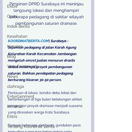
Pimpinan DPRD Surabaya ini meninjau 
Ekbis
langsung lokasi dan menghampiri 
Opini
beberapa pedagang di sekitar wilayah 
pembangunan saluran drainase. 

Indek Berita
Kesehatan
KOORDINATBERITA.COM
| Surabaya - 
Korupsi
Sejumlah pedagang di jalan Karah Agung 
Kelurahan Karah Kecamatan Jambangan 
Blog
mengeluh omzet jualan menurun drastis 
Your Community
akibat molornya proyek pembangunan 
saluran. Bahkan pendapatan pedagang 
News
berkurang kisaran 30-50 persen. 
olahraga
Pantauan di lokasi, kondisi debu tebal dan 
Entertainment
berterbangan di tiga bulan belakangan akibat 
pengerjaan proyek drainase menjadi suasana 
Kriminal
yang dirasakan warga Kota Surabaya. 
Ekbis
Tampak beberapa alat berat, gundukan pasir, 
Tentang Koordinat Berita
kemudian tumpukan beton-beton serta 