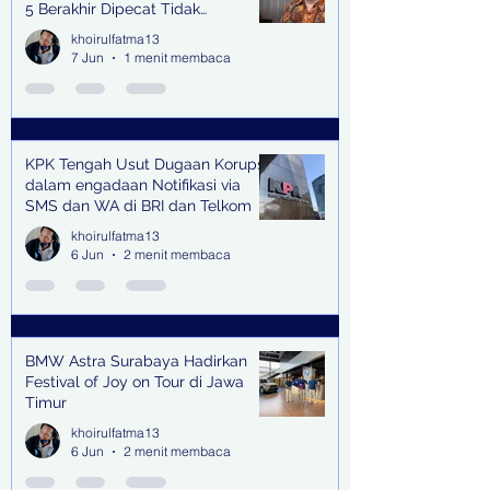
5 Berakhir Dipecat Tidak
Terhormat
khoirulfatma13
7 Jun
1 menit membaca
KPK Tengah Usut Dugaan Korupsi
dalam engadaan Notifikasi via
SMS dan WA di BRI dan Telkom
khoirulfatma13
6 Jun
2 menit membaca
BMW Astra Surabaya Hadirkan
Festival of Joy on Tour di Jawa
Timur
khoirulfatma13
6 Jun
2 menit membaca