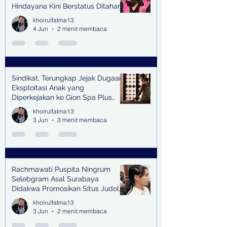
Hindayana Kini Berstatus Ditahan
khoirulfatma13
4 Jun
2 menit membaca
Sindikat, Terungkap Jejak Dugaan
Eksploitasi Anak yang
Diperkejakan ke Gion Spa Plus
and Pub Surabaya,
khoirulfatma13
3 Jun
3 menit membaca
Rachmawati Puspita Ningrum
Selebgram Asal Surabaya
Didakwa Promosikan Situs Judol,
Raup Rp2 Juta dari Tiga Kali
khoirulfatma13
Endorse
3 Jun
2 menit membaca