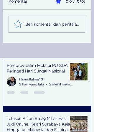
Komentar
0.0 / 5 (0)
Telusuri Aliran Rp 29
Jelang Sidang
Beri komentar dan penilaian...
Miliar Hasil Judi
Terdakwa Hilang,
Online, Kejari
Kejari Tanjung P
Surabaya Kejar Hingga
Terbitkan DPO
ke Malaysia dan
Filipina
Pemprov Jatim Melalui PU SDA
Recent Posts
Peringati Hari Sungai Nasional
khoirulfatma13
2 hari yang lalu
2 menit membaca
Telusuri Aliran Rp 29 Miliar Hasil
Judi Online, Kejari Surabaya Kejar
Hingga ke Malaysia dan Filipina