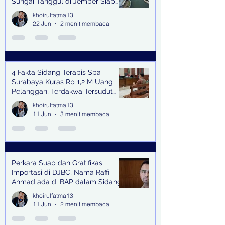
Sungai Tanggul di Jember Siap
Bangkitkan Swasembada Pangan
khoirulfatma13
dan Pengendali Banjir
22 Jun
2 menit membaca
4 Fakta Sidang Terapis Spa
Surabaya Kuras Rp 1,2 M Uang
Pelanggan, Terdakwa Tersudut
oleh Keterangan Saksi Kunci
khoirulfatma13
11 Jun
3 menit membaca
Perkara Suap dan Gratifikasi
Importasi di DJBC, Nama Raffi
Ahmad ada di BAP dalam Sidang
khoirulfatma13
11 Jun
2 menit membaca