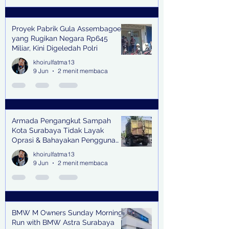
Proyek Pabrik Gula Assembagoes
yang Rugikan Negara Rp645
Miliar, Kini Digeledah Polri
khoirulfatma13
9 Jun
2 menit membaca
Armada Pengangkut Sampah
Kota Surabaya Tidak Layak
Oprasi & Bahayakan Pengguna
Jalan
khoirulfatma13
9 Jun
2 menit membaca
BMW M Owners Sunday Morning
Run with BMW Astra Surabaya