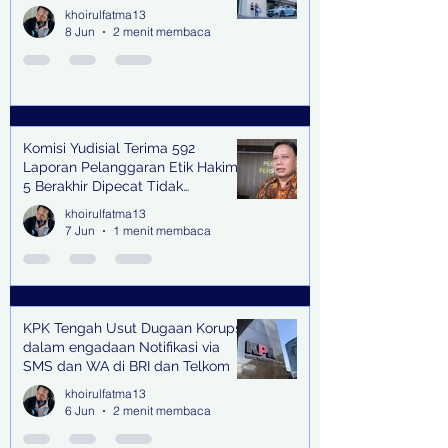
khoirulfatma13
8 Jun
2 menit membaca
Komisi Yudisial Terima 592
Laporan Pelanggaran Etik Hakim,
5 Berakhir Dipecat Tidak
Terhormat
khoirulfatma13
7 Jun
1 menit membaca
KPK Tengah Usut Dugaan Korupsi
dalam engadaan Notifikasi via
SMS dan WA di BRI dan Telkom
khoirulfatma13
6 Jun
2 menit membaca