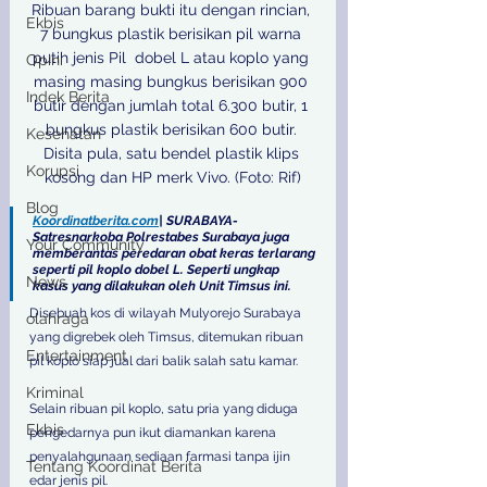
Ribuan barang bukti itu dengan rincian, 
Ekbis
7 bungkus plastik berisikan pil warna 
putih jenis Pil  dobel L atau koplo yang 
Opini
masing masing bungkus berisikan 900 
Indek Berita
butir dengan jumlah total 6.300 butir, 1 
bungkus plastik berisikan 600 butir. 
Kesehatan
Disita pula, satu bendel plastik klips 
Korupsi
kosong dan HP merk Vivo. (Foto: Rif)
Blog
Koordinatberita.com
| SURABAYA- 
Satresnarkoba Polrestabes Surabaya juga 
Your Community
memberantas peredaran obat keras terlarang 
seperti pil koplo dobel L. Seperti ungkap 
News
kasus yang dilakukan oleh Unit Timsus ini.
Disebuah kos di wilayah Mulyorejo Surabaya 
olahraga
yang digrebek oleh Timsus, ditemukan ribuan 
Entertainment
pil koplo siap jual dari balik salah satu kamar.
Kriminal
Selain ribuan pil koplo, satu pria yang diduga 
Ekbis
pengedarnya pun ikut diamankan karena 
penyalahgunaan sediaan farmasi tanpa ijin 
Tentang Koordinat Berita
edar jenis pil.