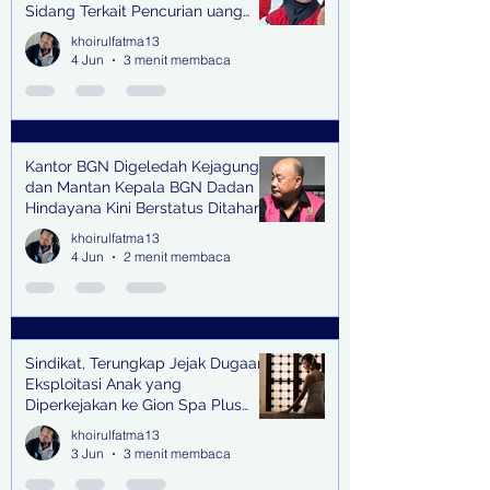
Sidang Terkait Pencurian uang
senilai Rp1,285 M di PN Surabaya
khoirulfatma13
4 Jun
3 menit membaca
Kantor BGN Digeledah Kejagung
dan Mantan Kepala BGN Dadan
Hindayana Kini Berstatus Ditahan
khoirulfatma13
4 Jun
2 menit membaca
Sindikat, Terungkap Jejak Dugaan
Eksploitasi Anak yang
Diperkejakan ke Gion Spa Plus
and Pub Surabaya,
khoirulfatma13
3 Jun
3 menit membaca