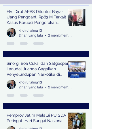
Eks Dirut APBS Dituntut Bayar
Recent Posts
Uang Pengganti Rp83 M Terkait
Kasus Korupsi Pengerukan
Tanjung Perak
khoirulfatma13
2 hari yang lalu
2 menit membaca
Sinergi Bea Cukai dan Satgaspam
Lanudal Juanda Gagalkan
Penyelundupan Narkotika di
Bandara Juanda
khoirulfatma13
2 hari yang lalu
2 menit membaca
Pemprov Jatim Melalui PU SDA
Peringati Hari Sungai Nasional
khoirulfatma13