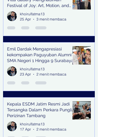
Festival of Joy: Art, Motion, and
Scent
khoirulfatma13
25 Apr
3 menit membaca
Emil Dardak Mengapresiasi
kekompakan Paguyuban Alumni
SMA Negeri 1 Hingga 9 Surabaya
(Pasmanbaya) dalam Kegiatan
khoirulfatma13
Halal Bihalal
23 Apr
2 menit membaca
Kepala ESDM Jatim Resmi Jadi
Tersangka Dalam Perkara Pungli
Perizinan Tambang
khoirulfatma13
17 Apr
2 menit membaca