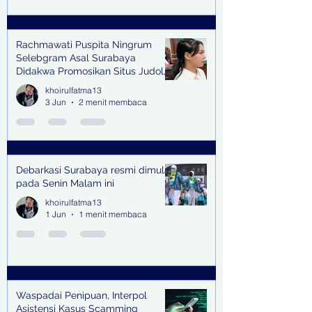
Rachmawati Puspita Ningrum
Selebgram Asal Surabaya
Didakwa Promosikan Situs Judol,
Raup Rp2 Juta dari Tiga Kali
khoirulfatma13
Endorse
3 Jun
2 menit membaca
Debarkasi Surabaya resmi dimulai
pada Senin Malam ini
khoirulfatma13
1 Jun
1 menit membaca
Waspadai Penipuan, Interpol
Asistensi Kasus Scamming