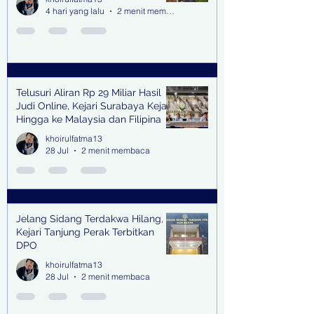
4 hari yang lalu
2 menit membaca
Telusuri Aliran Rp 29 Miliar Hasil
Judi Online, Kejari Surabaya Kejar
Hingga ke Malaysia dan Filipina
khoirulfatma13
28 Jul
2 menit membaca
Jelang Sidang Terdakwa Hilang,
Kejari Tanjung Perak Terbitkan
DPO
khoirulfatma13
28 Jul
2 menit membaca