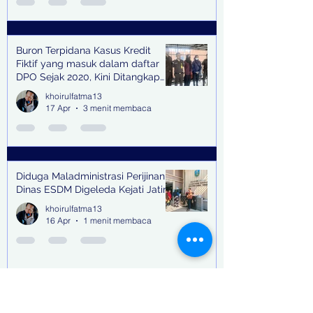
Buron Terpidana Kasus Kredit
Fiktif yang masuk dalam daftar
DPO Sejak 2020, Kini Ditangkap
Kejari Surabaya
khoirulfatma13
17 Apr
3 menit membaca
Diduga Maladministrasi Perijinan,
Dinas ESDM Digeleda Kejati Jatim
khoirulfatma13
16 Apr
1 menit membaca
Sidang Perdana Terdakwa Samuel