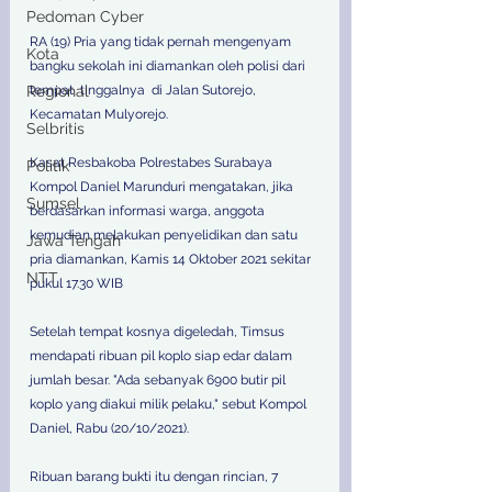
Pedoman Cyber
RA (19) Pria yang tidak pernah mengenyam 
Kota
bangku sekolah ini diamankan oleh polisi dari 
Regional
tempat  tinggalnya  di Jalan Sutorejo, 
Kecamatan Mulyorejo.
Selbritis
Kasat Resbakoba Polrestabes Surabaya 
Politik
Kompol Daniel Marunduri mengatakan, jika 
Sumsel
berdasarkan informasi warga, anggota 
kemudian melakukan penyelidikan dan satu 
Jawa Tengah
pria diamankan, Kamis 14 Oktober 2021 sekitar 
NTT
pukul 17.30 WIB
Setelah tempat kosnya digeledah, Timsus 
mendapati ribuan pil koplo siap edar dalam 
jumlah besar. "Ada sebanyak 6900 butir pil 
koplo yang diakui milik pelaku," sebut Kompol 
Daniel, Rabu (20/10/2021).
Ribuan barang bukti itu dengan rincian, 7 