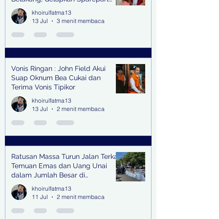
Senilai Rp 1,9 Miliar
khoirulfatma13
13 Jul
3 menit membaca
Vonis Ringan : John Field Akui
Suap Oknum Bea Cukai dan
Terima Vonis Tipikor
khoirulfatma13
13 Jul
2 menit membaca
Ratusan Massa Turun Jalan Terkait
Temuan Emas dan Uang Unai
dalam Jumlah Besar di
Lingkungan Jampidsus Kejaksaan
khoirulfatma13
Agung RI di Jakarta
11 Jul
2 menit membaca