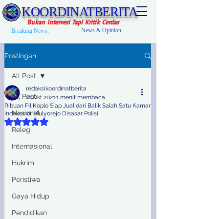
KOORDINATBERITA
Bukan Intervesi Tapi Kritik Cerdas
News & Opinion
Breaking News:
Postingan
All Post
redaksikoordinatberita
All Post
21 Okt 2021
1 menit membaca
Ribuan Pil Koplo Siap Jual dari Balik Salah Satu Kamar
Nasional
Indekos di Mulyorejo Disasar Polisi
Dinilai NaN dari 5 bintang.
Relegi
Internasional
Hukrim
Peristiwa
Gaya Hidup
Pendidikan