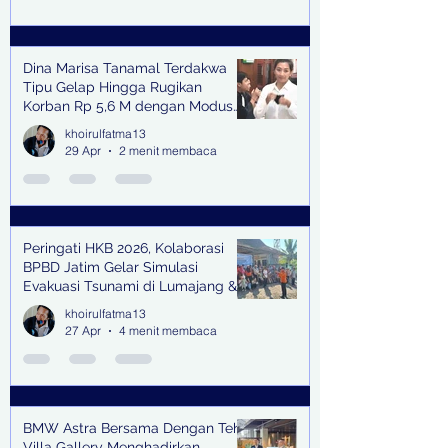
Dina Marisa Tanamal Terdakwa
Tipu Gelap Hingga Rugikan
Korban Rp 5,6 M dengan Modus
Kerja Sama Impor Bodong
khoirulfatma13
29 Apr
2 menit membaca
Peringati HKB 2026, Kolaborasi
BPBD Jatim Gelar Simulasi
Evakuasi Tsunami di Lumajang &
Trenggalek
khoirulfatma13
27 Apr
4 menit membaca
BMW Astra Bersama Dengan Teh
Villa Gallery Menghadirkan