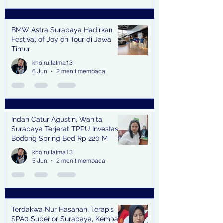
BMW Astra Surabaya Hadirkan
Festival of Joy on Tour di Jawa
Timur
khoirulfatma13
6 Jun
2 menit membaca
Indah Catur Agustin, Wanita
Surabaya Terjerat TPPU Investasi
Bodong Spring Bed Rp 220 M
khoirulfatma13
5 Jun
2 menit membaca
Terdakwa Nur Hasanah, Terapis
SPA0 Superior Surabaya, Kembali