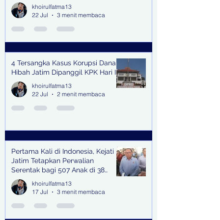
khoirulfatma13
22 Jul
3 menit membaca
4 Tersangka Kasus Korupsi Dana
Hibah Jatim Dipanggil KPK Hari Ini
khoirulfatma13
22 Jul
2 menit membaca
Pertama Kali di Indonesia, Kejati
Jatim Tetapkan Perwalian
Serentak bagi 507 Anak di 38
Kabupaten & Kota
khoirulfatma13
17 Jul
3 menit membaca