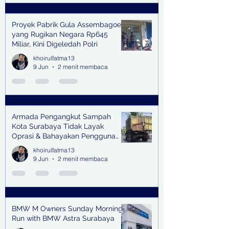
Proyek Pabrik Gula Assembagoes
yang Rugikan Negara Rp645
Miliar, Kini Digeledah Polri
khoirulfatma13
9 Jun
2 menit membaca
Armada Pengangkut Sampah
Kota Surabaya Tidak Layak
Oprasi & Bahayakan Pengguna
Jalan
khoirulfatma13
9 Jun
2 menit membaca
BMW M Owners Sunday Morning
Run with BMW Astra Surabaya