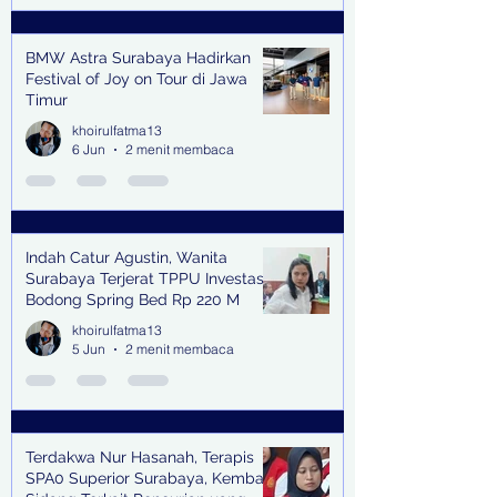
BMW Astra Surabaya Hadirkan
Festival of Joy on Tour di Jawa
Timur
khoirulfatma13
6 Jun
2 menit membaca
Indah Catur Agustin, Wanita
Surabaya Terjerat TPPU Investasi
Bodong Spring Bed Rp 220 M
khoirulfatma13
5 Jun
2 menit membaca
Terdakwa Nur Hasanah, Terapis
SPA0 Superior Surabaya, Kembali