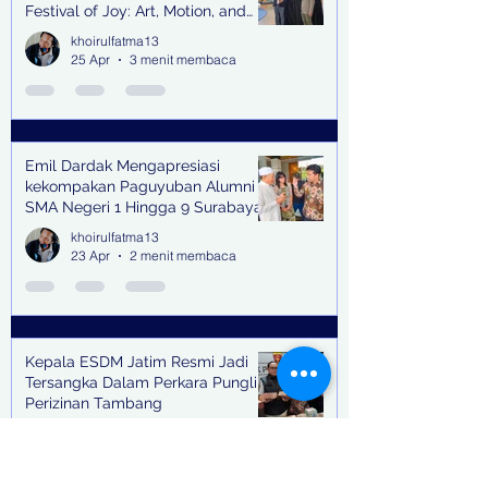
Festival of Joy: Art, Motion, and
Scent
khoirulfatma13
25 Apr
3 menit membaca
Emil Dardak Mengapresiasi
kekompakan Paguyuban Alumni
SMA Negeri 1 Hingga 9 Surabaya
(Pasmanbaya) dalam Kegiatan
khoirulfatma13
Halal Bihalal
23 Apr
2 menit membaca
Kepala ESDM Jatim Resmi Jadi
Tersangka Dalam Perkara Pungli
Perizinan Tambang
khoirulfatma13
17 Apr
2 menit membaca