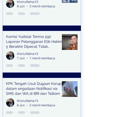
khoirulfatma13
8 Jun
2 menit membaca
Komisi Yudisial Terima 592
Laporan Pelanggaran Etik Hakim,
5 Berakhir Dipecat Tidak
Terhormat
khoirulfatma13
7 Jun
1 menit membaca
KPK Tengah Usut Dugaan Korupsi
dalam engadaan Notifikasi via
SMS dan WA di BRI dan Telkom
khoirulfatma13
6 Jun
2 menit membaca