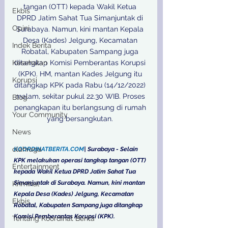
tangan (OTT) kepada Wakil Ketua 
Ekbis
DPRD Jatim Sahat Tua Simanjuntak di 
Opini
Surabaya. Namun, kini mantan Kepala 
Desa (Kades) Jelgung, Kecamatan 
Indek Berita
Robatal, Kabupaten Sampang juga 
Kesehatan
ditangkap Komisi Pemberantas Korupsi 
(KPK). HM, mantan Kades Jelgung itu 
Korupsi
ditangkap KPK pada Rabu (14/12/2022) 
malam, sekitar pukul 22.30 WIB. Proses 
Blog
penangkapan itu berlangsung di rumah 
Your Community
yang bersangkutan. 

News
olahraga
KOORDINATBERITA.COM
| Surabaya - Selain 
KPK melakukan operasi tangkap tangan (OTT) 
Entertainment
kepada Wakil Ketua DPRD Jatim Sahat Tua 
Simanjuntak di Surabaya. Namun, kini mantan 
Kriminal
Kepala Desa (Kades) Jelgung, Kecamatan 
Ekbis
Robatal, Kabupaten Sampang juga ditangkap 
Komisi Pemberantas Korupsi (KPK). 
Tentang Koordinat Berita