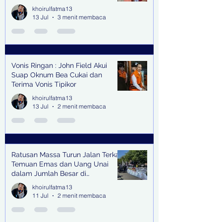
Senilai Rp 1,9 Miliar
khoirulfatma13
13 Jul
3 menit membaca
Vonis Ringan : John Field Akui
Suap Oknum Bea Cukai dan
Terima Vonis Tipikor
khoirulfatma13
13 Jul
2 menit membaca
Ratusan Massa Turun Jalan Terkait
Temuan Emas dan Uang Unai
dalam Jumlah Besar di
Lingkungan Jampidsus Kejaksaan
khoirulfatma13
Agung RI di Jakarta
11 Jul
2 menit membaca