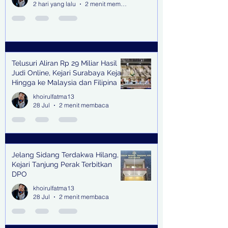
2 hari yang lalu
2 menit membaca
Telusuri Aliran Rp 29 Miliar Hasil
Judi Online, Kejari Surabaya Kejar
Hingga ke Malaysia dan Filipina
khoirulfatma13
28 Jul
2 menit membaca
Jelang Sidang Terdakwa Hilang,
Kejari Tanjung Perak Terbitkan
DPO
khoirulfatma13
28 Jul
2 menit membaca