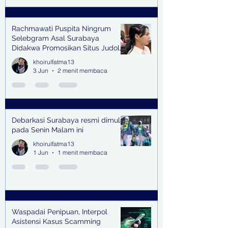
Rachmawati Puspita Ningrum
Selebgram Asal Surabaya
Didakwa Promosikan Situs Judol,
Raup Rp2 Juta dari Tiga Kali
khoirulfatma13
Endorse
3 Jun
2 menit membaca
Debarkasi Surabaya resmi dimulai
pada Senin Malam ini
khoirulfatma13
1 Jun
1 menit membaca
Waspadai Penipuan, Interpol
Asistensi Kasus Scamming