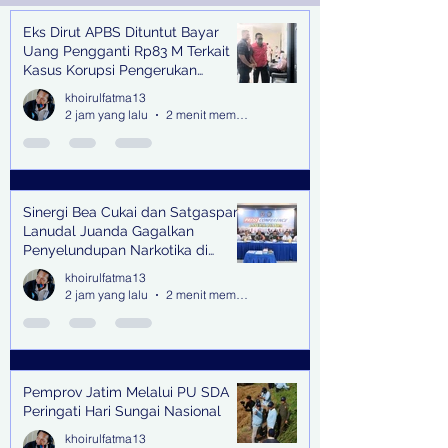
Eks Dirut APBS Dituntut Bayar
Recent Posts
Uang Pengganti Rp83 M Terkait
Kasus Korupsi Pengerukan
Tanjung Perak
khoirulfatma13
2 jam yang lalu
2 menit membaca
Sinergi Bea Cukai dan Satgaspam
Lanudal Juanda Gagalkan
Penyelundupan Narkotika di
Bandara Juanda
khoirulfatma13
2 jam yang lalu
2 menit membaca
Pemprov Jatim Melalui PU SDA
Peringati Hari Sungai Nasional
khoirulfatma13