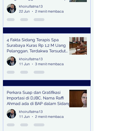
Bangkitkan Swasembada Pangan
khoirulfatma13
dan Pengendali Banjir
22 Jun
2 menit membaca
4 Fakta Sidang Terapis Spa
Surabaya Kuras Rp 1,2 M Uang
Pelanggan, Terdakwa Tersudut
oleh Keterangan Saksi Kunci
khoirulfatma13
11 Jun
3 menit membaca
Perkara Suap dan Gratifikasi
Importasi di DJBC, Nama Raffi
Ahmad ada di BAP dalam Sidang
khoirulfatma13
11 Jun
2 menit membaca