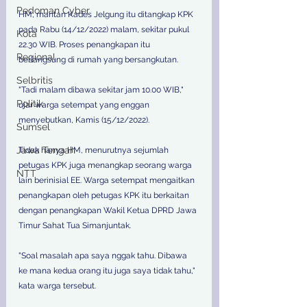
Pedoman Cyber
HM, mantan Kades Jelgung itu ditangkap KPK 
pada Rabu (14/12/2022) malam, sekitar pukul 
Kota
22.30 WIB. Proses penangkapan itu 
Regional
berlangsung di rumah yang bersangkutan. 
Selbritis
"Tadi malam dibawa sekitar jam 10.00 WIB," 
Politik
ujar warga setempat yang enggan 
menyebutkan, Kamis (15/12/2022). 
Sumsel
Jawa Tengah
Tidak hanya HM, menurutnya sejumlah 
petugas KPK juga menangkap seorang warga 
NTT
lain berinisial EE. Warga setempat mengaitkan 
penangkapan oleh petugas KPK itu berkaitan 
dengan penangkapan Wakil Ketua DPRD Jawa 
Timur Sahat Tua Simanjuntak. 
"Soal masalah apa saya nggak tahu. Dibawa 
ke mana kedua orang itu juga saya tidak tahu," 
kata warga tersebut. 