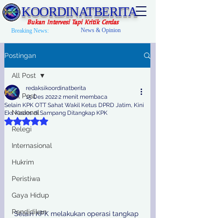
KOORDINATBERITA
Bukan Intervesi Tapi Kritik Cerdas
News & Opinion
Breaking News:
Postingan
All Post
redaksikoordinatberita
All Post
15 Des 2022
2 menit membaca
Selain KPK OTT Sahat Wakil Ketus DPRD Jatim, Kini
Nasional
Eks Kades di Sampang Ditangkap KPK
Dinilai NaN dari 5 bintang.
Relegi
Internasional
Hukrim
Peristiwa
Gaya Hidup
Pendidikan
Selain KPK melakukan operasi tangkap 