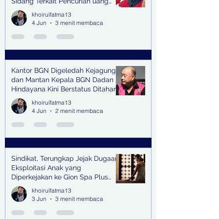
Sidang Terkait Pencurian uang
senilai Rp1,285 M di PN Surabaya
khoirulfatma13
4 Jun
3 menit membaca
Kantor BGN Digeledah Kejagung
dan Mantan Kepala BGN Dadan
Hindayana Kini Berstatus Ditahan
khoirulfatma13
4 Jun
2 menit membaca
Sindikat, Terungkap Jejak Dugaan
Eksploitasi Anak yang
Diperkejakan ke Gion Spa Plus
and Pub Surabaya,
khoirulfatma13
3 Jun
3 menit membaca