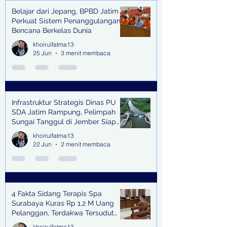
Belajar dari Jepang, BPBD Jatim
Perkuat Sistem Penanggulangan
Bencana Berkelas Dunia
khoirulfatma13
25 Jun
3 menit membaca
Infrastruktur Strategis Dinas PU
SDA Jatim Rampung, Pelimpah
Sungai Tanggul di Jember Siap
Bangkitkan Swasembada Pangan
khoirulfatma13
dan Pengendali Banjir
22 Jun
2 menit membaca
4 Fakta Sidang Terapis Spa
Surabaya Kuras Rp 1,2 M Uang
Pelanggan, Terdakwa Tersudut
oleh Keterangan Saksi Kunci
khoirulfatma13