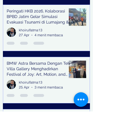
Peringati HKB 2026, Kolaborasi
BPBD Jatim Gelar Simulasi
Evakuasi Tsunami di Lumajang &
Trenggalek
khoirulfatma13
27 Apr
4 menit membaca
BMW Astra Bersama Dengan Teh
Villa Gallery Menghadirkan
Festival of Joy: Art, Motion, and
Scent
khoirulfatma13
25 Apr
3 menit membaca
Emil Dardak Mengapresiasi
kekompakan Paguyuban Alumni
SMA Negeri 1 Hingga 9 Surabaya