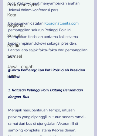
Sigit Prabowo saat menyampaikan arahan 
Pedoman Cyber
Jokowi dalam konferensi pers. 
Kota
Berdasarkan catatan 
Koordinatberita.com
Regional
pemanggilan seluruh Petinggi Polri ini 
Selbritis
merupakan tindakan pertama kali selama 
kepemimpinan Jokowi sebagai presiden. 
Politik
Lantas, apa sajak fakta-fakta dari pemanggilan 
Sumsel
ini? 
Jawa Tengah
5Fakta Pemanggilan Pati Polri oleh Presiden 
NTT
Jokowi 
1. Ratusan Petinggi Polri Datang Bersamaan 
dengan  Bus
Merujuk hasil pantauan Tempo, ratusan 
perwira yang dipanggil ini turun secara ramai-
ramai dari bus di ujung Jalan Veteran III di 
samping kompleks Istana Kepresidenan. 