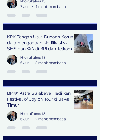
khoirulfatma13
7 Jun
1 menit membaca
KPK Tengah Usut Dugaan Korupsi
dalam engadaan Notifikasi via
SMS dan WA di BRI dan Telkom
khoirulfatma13
6 Jun
2 menit membaca
BMW Astra Surabaya Hadirkan
Festival of Joy on Tour di Jawa
Timur
khoirulfatma13
6 Jun
2 menit membaca