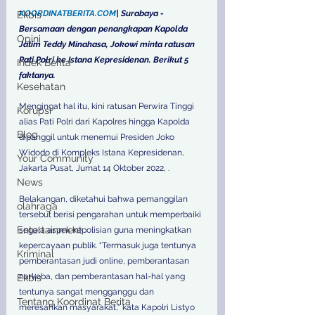
KOORDINATBERITA.COM
| Surabaya - 
Ekbis
Bersamaan dengan penangkapan Kapolda 
Opini
Jatim Teddy Minahasa, Jokowi minta ratusan 
Pati Polri ke Istana Kepresidenan. Berikut 5 
Indek Berita
faktanya. 
Kesehatan
Mengingat hal itu, kini ratusan Perwira Tinggi 
Korupsi
alias Pati Polri dari Kapolres hingga Kapolda 
Blog
dipanggil untuk menemui Presiden Joko 
Widodo di Kompleks Istana Kepresidenan, 
Your Community
Jakarta Pusat, Jumat 14 Oktober 2022, . 
News
Belakangan, diketahui bahwa pemanggilan 
olahraga
tersebut berisi pengarahan untuk memperbaiki 
Entertainment
segala aspek kepolisian guna meningkatkan 
kepercayaan publik. “Termasuk juga tentunya 
Kriminal
pemberantasan judi online, pemberantasan 
narkoba, dan pemberantasan hal-hal yang 
Ekbis
tentunya sangat mengganggu dan 
Tentang Koordinat Berita
meresahkan masyarakat," kata Kapolri Listyo 