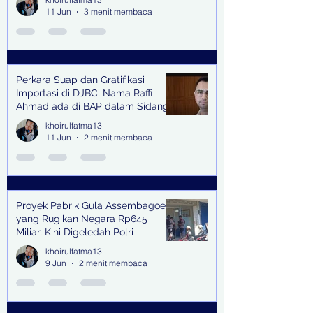
11 Jun
3 menit membaca
Perkara Suap dan Gratifikasi
Importasi di DJBC, Nama Raffi
Ahmad ada di BAP dalam Sidang
khoirulfatma13
11 Jun
2 menit membaca
Proyek Pabrik Gula Assembagoes
yang Rugikan Negara Rp645
Miliar, Kini Digeledah Polri
khoirulfatma13
9 Jun
2 menit membaca