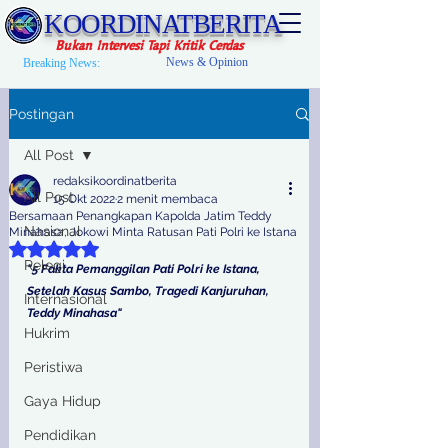
KOORDINATBERITA
Bukan Intervesi Tapi Kritik Cerdas
News & Opinion
Breaking News:
Postingan
All Post
redaksikoordinatberita
All Post
15 Okt 2022
2 menit membaca
Bersamaan Penangkapan Kapolda Jatim Teddy
Nasional
Minahasa, Jokowi Minta Ratusan Pati Polri ke Istana
Dinilai NaN dari 5 bintang.
Relegi
"5 Fakta Pemanggilan Pati Polri ke Istana, 
Setelah Kasus Sambo, Tragedi Kanjuruhan, 
Internasional
Teddy Minahasa"
Hukrim
Peristiwa
Gaya Hidup
Pendidikan