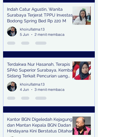
Indah Catur Agustin, Wanita
Surabaya Terjerat TPPU Investasi
Bodong Spring Bed Rp 220 M
khoirulfatma13
5 Jun
2 menit membaca
Terdakwa Nur Hasanah, Terapis
SPA0 Superior Surabaya, Kembali
Sidang Terkait Pencurian uang
senilai Rp1,285 M di PN Surabaya
khoirulfatma13
4 Jun
3 menit membaca
Kantor BGN Digeledah Kejagung
dan Mantan Kepala BGN Dadan
Hindayana Kini Berstatus Ditahan