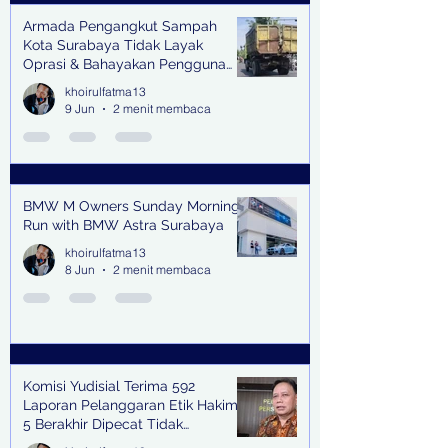
Armada Pengangkut Sampah
Kota Surabaya Tidak Layak
Oprasi & Bahayakan Pengguna
Jalan
khoirulfatma13
9 Jun
2 menit membaca
BMW M Owners Sunday Morning
Run with BMW Astra Surabaya
khoirulfatma13
8 Jun
2 menit membaca
Komisi Yudisial Terima 592
Laporan Pelanggaran Etik Hakim,
5 Berakhir Dipecat Tidak
Terhormat