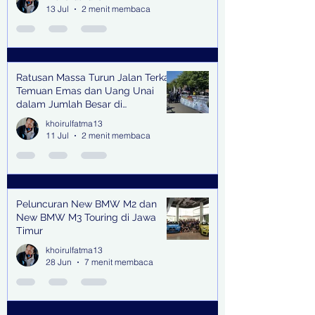
13 Jul
2 menit membaca
Ratusan Massa Turun Jalan Terkait
Temuan Emas dan Uang Unai
dalam Jumlah Besar di
Lingkungan Jampidsus Kejaksaan
khoirulfatma13
Agung RI di Jakarta
11 Jul
2 menit membaca
Peluncuran New BMW M2 dan
New BMW M3 Touring di Jawa
Timur
khoirulfatma13
28 Jun
7 menit membaca