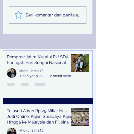
Telusuri Aliran Rp 29
Jelang Sidang
Beri komentar dan penilaian...
Miliar Hasil Judi
Terdakwa Hilang,
Online, Kejari
Kejari Tanjung P
Surabaya Kejar Hingga
Terbitkan DPO
ke Malaysia dan
Filipina
Pemprov Jatim Melalui PU SDA
Recent Posts
Peringati Hari Sungai Nasional
khoirulfatma13
1 hari yang lalu
2 menit membaca
Telusuri Aliran Rp 29 Miliar Hasil
Judi Online, Kejari Surabaya Kejar
Hingga ke Malaysia dan Filipina
khoirulfatma13