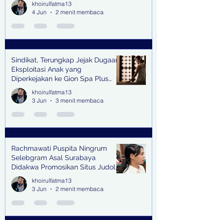
khoirulfatma13
4 Jun
2 menit membaca
Sindikat, Terungkap Jejak Dugaan
Eksploitasi Anak yang
Diperkejakan ke Gion Spa Plus
and Pub Surabaya,
khoirulfatma13
3 Jun
3 menit membaca
Rachmawati Puspita Ningrum
Selebgram Asal Surabaya
Didakwa Promosikan Situs Judol,
Raup Rp2 Juta dari Tiga Kali
khoirulfatma13
Endorse
3 Jun
2 menit membaca